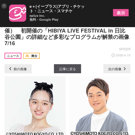
×
e＋(イープラス)アプリ - チケッ
ト・ニュース・スマチケ
表示
eplus inc.
無料 - Google Play
『HIBIYA LIVE FESTIVAL 2026』（4/25～5/31開
催） 初開催の「HIBIYA LIVE FESTIVAL in 日比
谷公園」の詳細など多彩なプログラムが解禁の画像
7/16
SPICER
2026.4.15
ニュース
舞台
前の画像
記事に戻る
次の画像