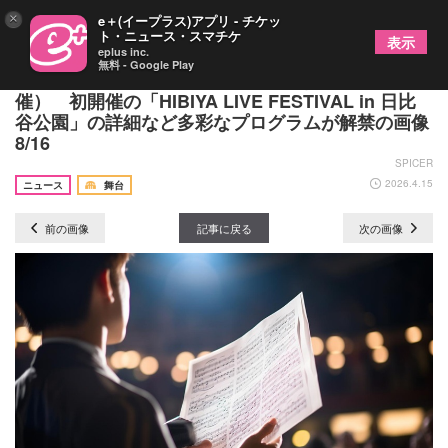
×
e＋(イープラス)アプリ - チケッ
ト・ニュース・スマチケ
表示
eplus inc.
無料 - Google Play
『HIBIYA LIVE FESTIVAL 2026』（4/25～5/31開
催） 初開催の「HIBIYA LIVE FESTIVAL in 日比
谷公園」の詳細など多彩なプログラムが解禁の画像
8/16
SPICER
2026.4.15
ニュース
舞台
前の画像
記事に戻る
次の画像