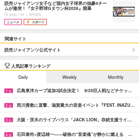
読売ジャイアンツ女子など国内女子球界の強豪4チー
ムが激突！『女子野球Gタウン杯2026』開幕
2026.7.25 ｜ SPICER
ニュース
スポーツ
関連サイト
読売ジャイアンツ公式サイト
人気記事ランキング
Daily
Weekly
Monthly
広島東洋カープ追加3試合決定！ 9/25巨人戦などチケッ…
1
位
西川貴教に直撃、滋賀最大の音楽イベント『FEST. INAZU…
2
位
大阪・茨木のライブハウス「JACK LION」存続支援ライ…
3
位
石田泰尚×渡辺雄一――破格の“音楽魂”が静かに燃える …
4
位