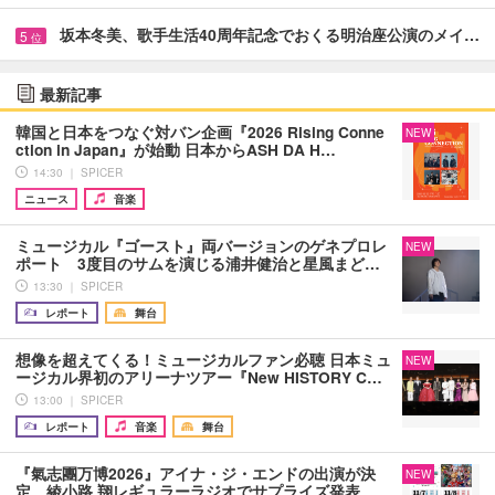
坂本冬美、歌手生活40周年記念でおくる明治座公演のメイ…
5
位
最新記事
韓国と日本をつなぐ対バン企画『2026 Rising Conne
NEW
ction in Japan』が始動 日本からASH DA H…
14:30 ｜ SPICER
ニュース
音楽
ミュージカル『ゴースト』両バージョンのゲネプロレ
NEW
ポート 3度目のサムを演じる浦井健治と星風まど…
13:30 ｜ SPICER
レポート
舞台
想像を超えてくる！ミュージカルファン必聴 日本ミュ
NEW
ージカル界初のアリーナツアー『New HISTORY C…
13:00 ｜ SPICER
レポート
音楽
舞台
『氣志團万博2026』アイナ・ジ・エンドの出演が決
NEW
定 綾小路 翔レギュラーラジオでサプライズ発表