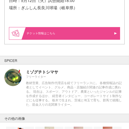
日時：5月12日（火）試合開始18:00
場所：ぎふしん長良川球場（岐阜県）
情報はこちら
SPICER
ミゾグチトシマサ
フリーライター
教材営業、広告制作代理店を経てフリーランスに。 各種情報誌の記
者としてイベント、グルメ、商品・店舗紹介関連の記事作成に携わ
る。 現在は、スポーツ、アウトドア、農業といったジャンルの記事
を作成するほか、 経営者インタビュー、コーポレートサイト制作な
どにも従事する。 栃木で生まれ、茨城と埼玉で育ち、群馬で就職し
た、筋金入りの北関東ライター。
その他の画像