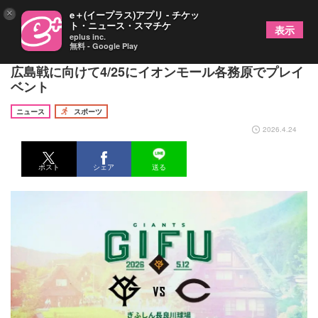
×
e＋(イープラス)アプリ - チケッ
ト・ニュース・スマチケ
表示
eplus inc.
無料 - Google Play
ヴィーナスやジャビットが登場！ 岐阜開催巨人vs
広島戦に向けて4/25にイオンモール各務原でプレイ
ベント
ニュース
スポーツ
2026.4.24
ポスト
シェア
送る