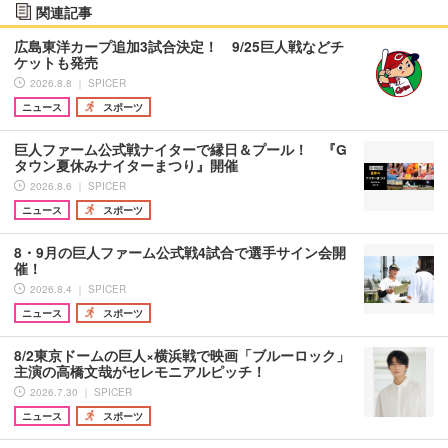
関連記事
広島東洋カープ追加3試合決定！ 9/25巨人戦などチ
ケットも発売
2026.8.8 ｜ SPICER
ニュース
スポーツ
巨人ファーム公式戦ナイターで縁日＆プール！ 『G
タウン夏休みナイターまつり』開催
2026.8.6 ｜ SPICER
ニュース
スポーツ
8・9月の巨人ファーム公式戦4試合で選手サイン会開
催！
2026.8.4 ｜ SPICER
ニュース
スポーツ
8/2東京ドームの巨人×横浜戦で映画「ブルーロック」
主演の高橋文哉がセレモニアルピッチ！
2026.7.30 ｜ SPICER
ニュース
スポーツ