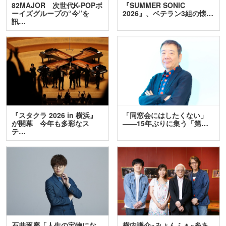
82MAJOR 次世代K-POPボ
『SUMMER SONIC
ーイズグループの“今”を
2026』、ベテラン3組の懐…
訊…
『スタクラ 2026 in 横浜』
「同窓会にはしたくない」
が開幕 今年も多彩なス
――15年ぶりに集う「第…
テ…
石井琢磨「人生の宝物にな
横内謙介×みょんふぁ×糸あ