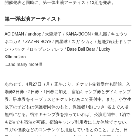
開催発表と同時に、第⼀弾出演アーティスト13組を発表。
第⼀弾出演アーティスト
ACIDMAN / androp / ⼤森靖⼦ / KANA-BOON / 氣志團 / キュウソ
ネコカミ / ZAZEN BOYS / 四星球 / スガ シカオ / 超能⼒戦⼠ドリア
ン / バックドロップシンデレラ / Base Ball Bear / Lucky
Kilimanjaro
...and many more!!!
あわせて、4⽉27⽇（⽉）正午より、
先着受付も開始。⼊
場券3⽇券・2⽇券・1⽇券に加え、宿泊キャンプ券とデイキャンプ
券、駐⾞券をイープラスと
ぴあにて受付中。また、⼩学⽣
以下の⼦どもは保護者同伴のもと、保護者1名につき1名まで⼊場
無料になる。宿泊キャンプ券を持っていれば、公演期間中、1泊で
も2泊でも宿泊が可能。宿泊キャンプ利⽤者にしか体験できない、
ヨガや怪談などのコンテンツも⽤意しているとのこと。また、⽇