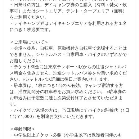
・⽇帰りの⽅は、デイキャンプ券のご購⼊（有料：焚⽕・炊
事可）またはシートエリア、テント・タープエリア（無料）
をご利⽤ください。
・デイキャンプ券はデイキャンプエリアを利⽤される⽅１名
につき１枚必要です。
＜ご来場について＞
・会場へ徒歩、⾃転⾞、原動機付き⾃転⾞で来場することは
できません。シャトルバス・⾃家⽤⾞・バイクのいずれかで
お越しください。
・
料⾦には東京テレポート駅からの往復シャトルバ
ス料⾦を含みません。別途シャトルバス券をお買い求めくだ
さい。※シャトルバス詳細は後⽇ご案内いたします。
・駐⾞券は、1枚につき1台のみ有効。キャンプ宿泊する⽅
は、滞在期間分の駐⾞券をお買い求めください。 ※駐⾞券の
お申込みは予定数に達し次第受付終了とさせていただきま
す。
・バイクでご来場の⽅は、当⽇現地にてバイクの駐輪代（1⽇
1台￥1,000）を別途お⽀払いいただきます。
＜年齢制限＞
・中学⽣以上
必要（⼩学⽣以下は保護者同伴のも