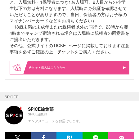
と、⼊場無料・1保護者につき1名⼊場可。2⼈⽬からの⼩学
⽣以下の⽅は有料になります。⼊場時に⾝分証を確認させて
いただくことがありますので、当⽇、保護者の⽅はお⼦様の
マイナンバーカードなどをお持ちください）
・18歳未満の未成年または親権者以外の同⾏で、23時から翌
4時までキャンプ宿泊される場合は⼊場時に親権者の同意書を
ご提出いただきます。
その他、公式サイトのTICKETページに掲載しております注意
事項を必ずご確認の上、
をご購⼊ください。
購入はこちらから
SPICER
SPICE編集部
SPICE編集部
エンタメニュースをお届けします。