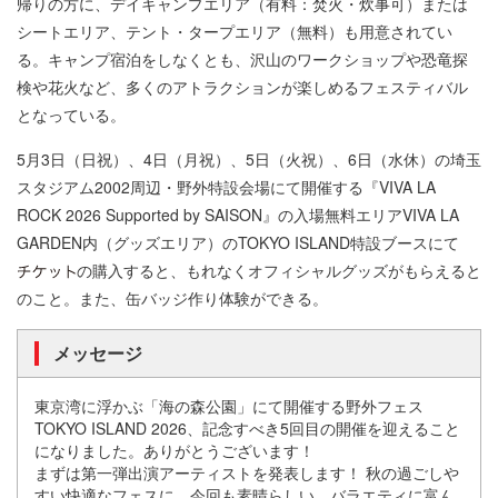
帰りの⽅に、デイキャンプエリア（有料：焚⽕・炊事可）または
シートエリア、テント・タープエリア（無料）も⽤意されてい
る。キャンプ宿泊をしなくとも、沢⼭のワークショップや恐⻯探
検や花⽕など、多くのアトラクションが楽しめるフェスティバル
となっている。
5⽉3⽇（⽇祝）、4⽇（⽉祝）、5⽇（⽕祝）、6⽇（⽔休）の埼⽟
スタジアム2002周辺・野外特設会場にて開催する『VIVA LA
ROCK 2026 Supported by SAISON』の⼊場無料エリアVIVA LA
GARDEN内（グッズエリア）のTOKYO ISLAND特設ブースにて
の購⼊すると、もれなくオフィシャルグッズがもらえると
のこと。また、⽸バッジ作り体験ができる。
メッセージ
東京湾に浮かぶ「海の森公園」にて開催する野外フェス
TOKYO ISLAND 2026、記念すべき5回⽬の開催を迎えること
になりました。ありがとうございます！
まずは第⼀弾出演アーティストを発表します！ 秋の過ごしや
すい快適なフェスに、今回も素晴らしい、バラエティに富ん