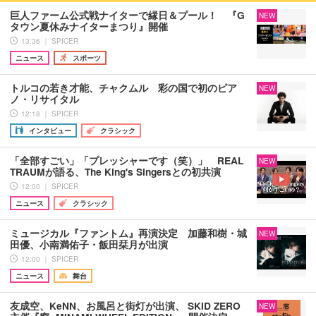
巨人ファーム公式戦ナイターで縁日＆プール！ 『G
NEW
タウン夏休みナイターまつり』開催
13:36 ｜ SPICER
ニュース
スポーツ
トルコの若き才能、チャクムル 彩の国で初のピア
NEW
ノ・リサイタル
12:18 ｜ SPICER
インタビュー
クラシック
「全部すごい」「プレッシャーです（笑）」 REAL
NEW
TRAUMが語る、The King's Singersとの初共演
12:00 ｜ SPICER
ニュース
クラシック
ミュージカル『ファントム』再演決定 加藤和樹・城
NEW
田優、小南満佑子・飯田栞月が出演
12:00 ｜ SPICER
ニュース
舞台
友成空、KeNN、お風呂と街灯が出演、 SKID ZERO
NEW