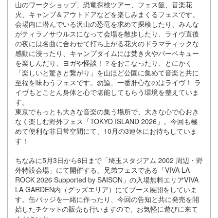
⼭のワークショップ、恐⻯探検ツアー、フェス飯、⾳楽花
⽕、キャンプ＆アウトドアなどを楽しみまくるフェスです。
会場内に潜んでいる沢⼭の恐⻯を求めて探検したり、みんな
がティラノサウルスになって会場を散歩したり、ライヴ直後
の夜には名曲に合わせて打ち上がる花⽕のドラマティックな
感動に浸ったり、キャンプタイムには焚き⽕やバーベキュー
を楽しんだり、ヨガや怪談！？をおこなったり、とにかく
「楽しいと驚きと繋がり」を⼭ほど公園に集めて⾳楽と共に
⾄福を味わうフェスです。勿論、⼀番肝⼼なのはライヴ！ ラ
イヴもとことん⾝体と⼼で堪能してもらう環境を整えていま
す。
東京でもっとも⼤きな⾳楽の集う場所で、⼤きな⼼で⼼おき
なく楽しむ野外フェス「TOKYO ISLAND 2026」。今回も極
めて便利な⾮⽇常空間にて、10⽉の3連休にお待ちしていま
す！
ちなみに5⽉3⽇から6⽇まで「埼⽟スタジアム 2002 周辺・野
外特設会場」にて開催する、兄弟フェスである「VIVA LA
ROCK 2026 Supported by SAISON」の⼊場無料エリアVIVA
LA GARDEN内（グッズエリア）にてブース展開をしていま
す。⽸バッジを⼀緒に作ったり、今回の告知と共に発売を開
始した
の販売も⾏いますので、お気軽に遊びに来て