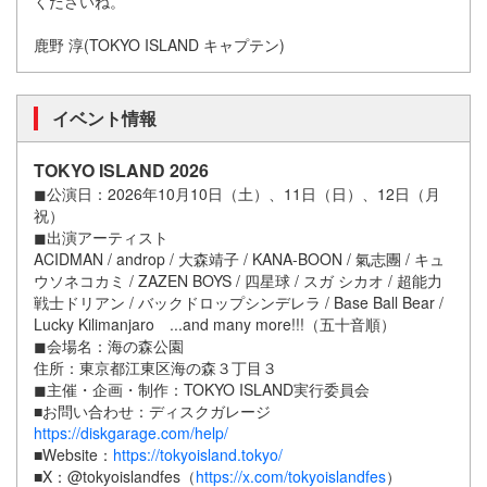
くださいね。
⿅野 淳(TOKYO ISLAND キャプテン)
イベント情報
TOKYO ISLAND 2026
◼公演⽇：2026年10⽉10⽇（⼟）、11⽇（⽇）、12⽇（⽉
祝）
◼出演アーティスト
ACIDMAN / androp / ⼤森靖⼦ / KANA-BOON / 氣志團 / キュ
ウソネコカミ / ZAZEN BOYS / 四星球 / スガ シカオ / 超能⼒
戦⼠ドリアン / バックドロップシンデレラ / Base Ball Bear /
Lucky Kilimanjaro ...and many more!!!（五⼗⾳順）
◼会場名：海の森公園
住所：東京都江東区海の森３丁⽬３
◼主催・企画・制作：TOKYO ISLAND実⾏委員会
■お問い合わせ：ディスクガレージ
https://diskgarage.com/help/
■Website：
https://tokyoisland.tokyo/
■X：@tokyoislandfes（
https://x.com/tokyoislandfes
）