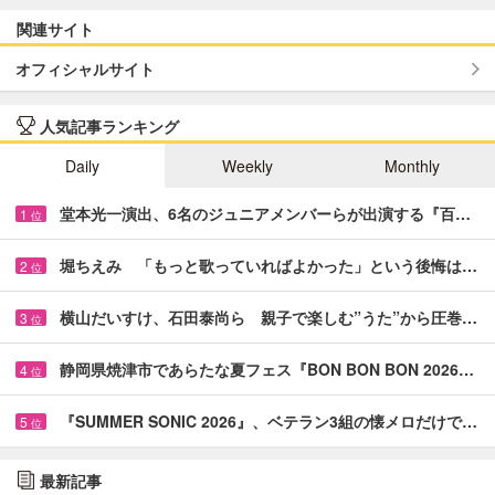
関連サイト
オフィシャルサイト
人気記事ランキング
Daily
Weekly
Monthly
堂本光一演出、6名のジュニアメンバーらが出演する『百…
1
位
堀ちえみ 「もっと歌っていればよかった」という後悔は…
2
位
横山だいすけ、石田泰尚ら 親子で楽しむ”うた”から圧巻…
3
位
静岡県焼津市であらたな夏フェス『BON BON BON 2026…
4
位
『SUMMER SONIC 2026』、ベテラン3組の懐メロだけで…
5
位
最新記事