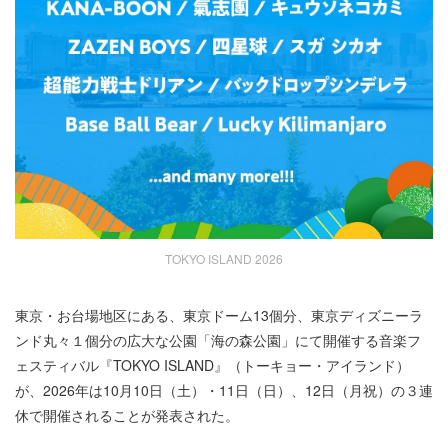
TOKYO ISLAND 2026
東京・お台場地区にある、東京ドーム13個分、東京ディズニーラ
ンド丸々１個分の広⼤な公園「海の森公園」にて開催する⾳楽フ
ェスティバル『TOKYO ISLAND』（トーキョー・アイランド）
が、2026年は10⽉10⽇（⼟）・11⽇（⽇）、12⽇（⽉祝）の３連
休で開催されることが発表された。