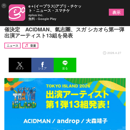
×
e＋(イープラス)アプリ - チケッ
ト・ニュース・スマチケ
表示
eplus inc.
無料 - Google Play
海の森公園にて『TOKYO ISLAND 2026』3DAYS開
催決定 ACIDMAN、氣志團、スガ シカオら第⼀弾
出演アーティスト13組を発表
ニュース
音楽
2026.4.27
ポスト
シェア
送る