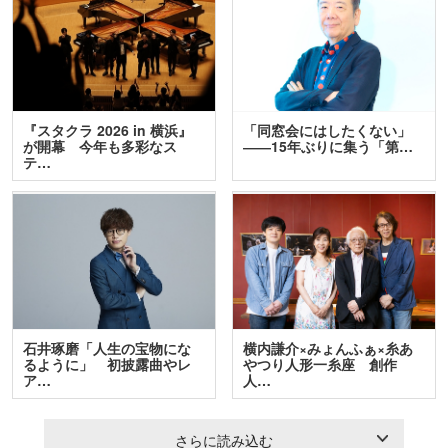
『スタクラ 2026 in 横浜』
「同窓会にはしたくない」
が開幕 今年も多彩なス
――15年ぶりに集う「第…
テ…
石井琢磨「人生の宝物にな
横内謙介×みょんふぁ×糸あ
るように」 初披露曲やレ
やつり人形一糸座 創作
ア…
人…
さらに読み込む