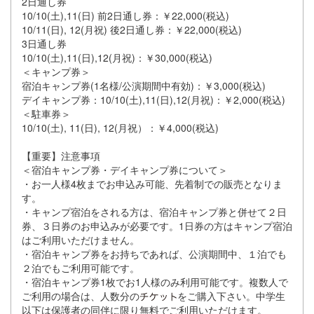
2⽇通し券
10/10(⼟),11(⽇) 前2⽇通し券：￥22,000(税込)
10/11(⽇), 12(⽉祝) 後2⽇通し券：￥22,000(税込)
3⽇通し券
10/10(⼟),11(⽇),12(⽉祝)：￥30,000(税込)
＜キャンプ券＞
宿泊キャンプ券(1名様/公演期間中有効)：￥3,000(税込)
デイキャンプ券：10/10(⼟),11(⽇),12(⽉祝)：￥2,000(税込)
＜駐⾞券＞
10/10(⼟), 11(⽇), 12(⽉祝）：￥4,000(税込)
【重要】注意事項
＜宿泊キャンプ券・デイキャンプ券について＞
・お⼀⼈様4枚までお申込み可能、先着制での販売となりま
す。
・キャンプ宿泊をされる⽅は、宿泊キャンプ券と併せて２⽇
券、３⽇券のお申込みが必要です。1⽇券の⽅はキャンプ宿泊
はご利⽤いただけません。
・宿泊キャンプ券をお持ちであれば、公演期間中、１泊でも
２泊でもご利⽤可能です。
・宿泊キャンプ券1枚でお1⼈様のみ利⽤可能です。複数⼈で
ご利⽤の場合は、⼈数分の
をご購⼊下さい。中学⽣
以下は保護者の同伴に限り無料でご利⽤いただけます。