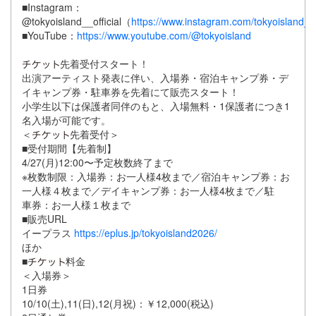
■Instagram：
@tokyoisland__official（
https://www.instagram.com/tokyoisland__of
■YouTube：
https://www.youtube.com/@tokyoisland
先着受付スタート！
出演アーティスト発表に伴い、⼊場券・宿泊キャンプ券・デ
イキャンプ券・駐⾞券を先着にて販売スタート！
⼩学⽣以下は保護者同伴のもと、⼊場無料・1保護者につき1
名⼊場が可能です。
＜
先着受付＞
■受付期間【先着制】
4/27(⽉)12:00〜予定枚数終了まで
※枚数制限：⼊場券：お⼀⼈様4枚まで／宿泊キャンプ券：お
⼀⼈様４枚まで／デイキャンプ券：お⼀⼈様4枚まで／駐
⾞券：お⼀⼈様１枚まで
■販売URL
イープラス
https://eplus.jp/tokyoisland2026/
ほか
■
料⾦
＜⼊場券＞
1⽇券
10/10(⼟),11(⽇),12(⽉祝)：￥12,000(税込)