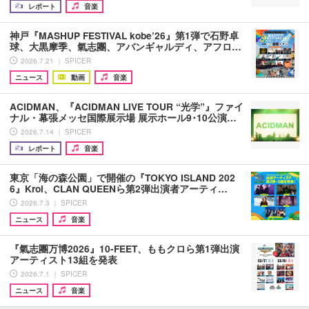
レポート
音楽
神戸『MASHUP FESTIVAL kobe’26』第1弾で石野卓
球、大黒摩季、氣志團、アバンギャルディ、アフロ…
2026.7.21 ｜ SPICER
ニュース
動画
音楽
ACIDMAN、『ACIDMAN LIVE TOUR “光学”』ファイ
ナル・幕張メッセ国際展示場 展示ホール9･10公演…
2026.7.14 ｜ SPICER
レポート
音楽
東京「海の森公園」で開催の『TOKYO ISLAND 202
6』Kroi、CLAN QUEENら第2弾出演者アーティ…
2026.7.3 ｜ SPICER
ニュース
音楽
『氣志團万博2026』10-FEET、ももクロら第1弾出演
アーティスト13組を発表
2026.7.1 ｜ SPICER
ニュース
音楽