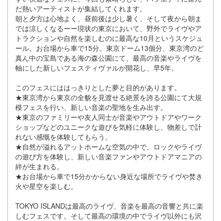
だ熱いアーティストが集結してくれます。
朝と⼣⽅は⼼地よく、昼前後は少し暑く、そして夜から朝ま
では涼しくなるーー現状の東京において、野外でライヴやア
トラクションや⾃然を楽しむのに最⾼な10⽉というスケジュ
ール。お台場から⾞で15分。東京ドーム13個分、東京湾のど
真ん中の宝島である海の森公園にて、最⾼の⾳楽やライヴを
軸にした新しいフェスティヴァルが開花し、早5年。
このフェスにははっきりとした夢と⽬的があります。
★東京湾から東京の全貌を⾒渡せる絶景を誇る公園にて⼤規
模フェスを⾏い、新しい⾳楽の聖地を⽣み出す。
★東京のファミリーや友⼈同⼠が⾳楽やアウトドアやワーク
ショップなどのユニークな遊びを気軽に体験し、物差しで計
れない感慨を体験してもらう。
★⾃然が溢れるアットホームな空気の中で、ロックやライヴ
の遊び⽅を体験し、新しい⾳楽ファンやアウトドアマニアの
絆が⽣まれる。
★お台場から⾞で15分かからない⾝近な場所でライヴや焚き
⽕や星空を楽しむ。
TOKYO ISLANDは最⾼のライヴ、⾳楽を最⾼の⾳響と共に楽
しむフェスです。そして最⾼の環境の中でライヴ以外にも沢