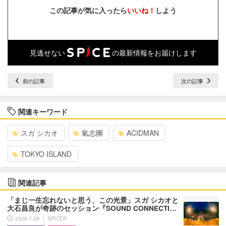
この記事が気に入ったら
いいね！
しよう
見逃せない
の最新情報をお届けします
前の記事
次の記事
関連キーワード
スガ シカオ
氣志團
ACIDMAN
TOKYO ISLAND
関連記事
「まじ一生忘れないと思う、この光景」スガ シカオと
大石昌良が奇跡のセッション『SOUND CONNECTI…
2026.7.28 ｜ SPICER