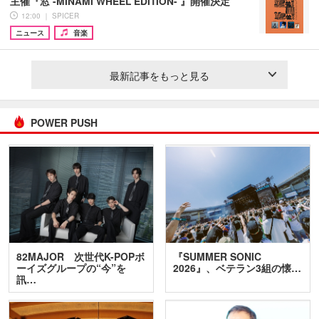
主催『窓 -MINAMI WHEEL EDITION- 』開催決定
12:00 ｜ SPICER
ニュース
音楽
最新記事をもっと見る
POWER PUSH
82MAJOR 次世代K-POPボ
『SUMMER SONIC
ーイズグループの“今”を
2026』、ベテラン3組の懐…
訊…