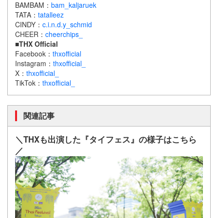
BAMBAM：
bam_kaljaruek
TATA：
tatalleez
CINDY：
c.i.n.d.y_schmid
CHEER：
cheerchips_
■THX Official
Facebook：
thxofficial
Instagram：
thxofficial_
X：
thxofficial_
TikTok：
thxofficial_
関連記事
＼THXも出演した『タイフェス』の様子はこちら
／