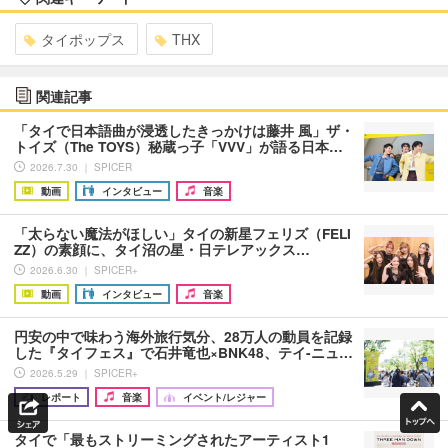
タイポップス
THX
関連記事
「タイで日本語曲が浸透したきっかけは藤井 風」ザ・
トイズ（The TOYS）秘蔵っ子「VVV」が語る日本…
2026.7.30 ｜ SPICER
動画
インタビュー
音楽
「太らない魔法がほしい」タイの新星フェリズ（FELI
ZZ）の素顔に、タイ沼の星・日テレアックス…
2026.6.30 ｜ SPICER+
動画
インタビュー
音楽
円安の中で味わう海外旅行気分、28万人の動員を記録
した『タイフェス』で石井竜也×BNK48、テイ-ニュ…
2026.5.29 ｜ SPICER+
レポート
音楽
イベント/レジャー
タイで「最もストリーミングされたアーティスト1