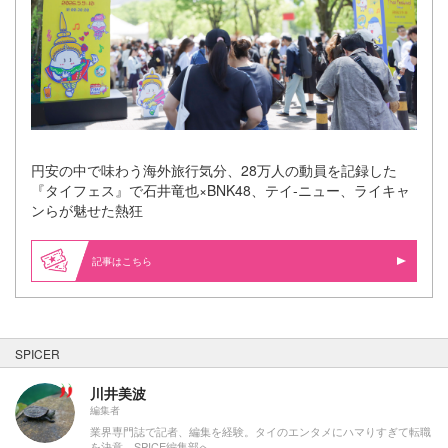
円安の中で味わう海外旅行気分、28万人の動員を記録した
『タイフェス』で石井竜也×BNK48、テイ-ニュー、ライキャ
ンらが魅せた熱狂
記事はこちら
SPICER
川井美波
編集者
業界専門誌で記者、編集を経験。タイのエンタメにハマりすぎて転職
を決意、SPICE編集部へ。