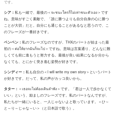
です。
シア：
私も一緒で、最後の＜จะชนะใครก็ไม่เท่าชนะตัวเอง＞です
ね。意味がすごく素敵で、「誰に勝つよりも自分自身の心に勝つ
ことが大切」だと。自分にも通じることがあるなと思うので、こ
のフレーズが一番好きです。
ベンベン：
私のフレーズなのですが、THXのパートが始まった最
初の＜ต่อให้ยากฉันก็จะไป＞ですね。意味は言葉通り、どんなに難
しくても前に進もうと努力する。最後が良い結果になるか分から
なくても、とにかく突き進む姿勢が好きです。
シンディー：
私も自分の＜I will write my own story＞というパート
が好きです。だって、私の声がカッコ良いから。
タター：
＜เธอจะไม่ต้องเดินลำพัง＞です。「君は一人で歩かなくて
いい」という、励ましのフレーズです。私のパートなんですが、
私たちが一緒にいると、一人じゃないよと歌っています。＜ひ～
と～り～じゃな～い＞（と日本語で歌う）。