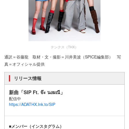
テンクス（THX）
通訳＝谷藤龍 取材・文・撮影＝川井美波（SPICE編集部） 写
真＝オフィシャル提供
リリース情報
新曲「SIP Ft. จ๊ะ นงผณี」
配信中
https://ADATHX.lnk.to/SIP
■メンバー（インスタグラム）