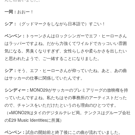
一同：
おおー！
シア：
（グッドマークをしながら日本語で）すごい！
ベンベン：
トゥーンさんはロックシンガーでエフ・ヒーローさん
はラッパーですよね。だから力強くてワイルドでカッコいい雰囲
気になる。男臭くなりすぎず、女性らしさや柔らかさを出したい
と思われたようで、ご一緒することになりました。
シア：
そう、エフ・ヒーローさんが仰っていたね。あと、あの曲
はサッカーの仕事に関係していたんです。
シンディー：
MONO29がサッカーのプレミアリーグの放映権を持
っていたんですよね。私たちはその事務所のアーティストだった
ので、チャンスをいただけたというのも理由のひとつです。
（※MONO29はタイのデジタルテレビ局。テンクスはグループ会社
のE29 Music Identitiesに所属）
ベンベン：
試合の開始前と終了後にこの曲が流れていました。