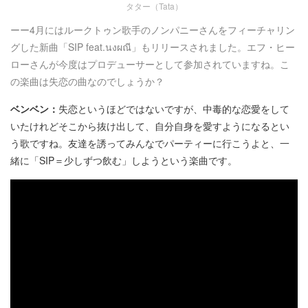
タター（Tata）
ーー4月にはルークトゥン
歌手のノンパニーさんをフィーチャリン
グした新曲「SIP feat.นงผณี
」もリリースされました。エフ・ヒー
ローさんが今度はプロデューサーとして参加されていますね。こ
の楽曲は失恋の曲なのでしょうか？
ベンベン：
失恋というほどではないですが、中毒的な恋愛をして
いたけれどそこから抜け出して、自分自身を愛すようになるとい
う歌ですね。友達を誘ってみんなでパーティーに行こうよと、一
緒に「SIP＝少しずつ飲む」しようという楽曲です。