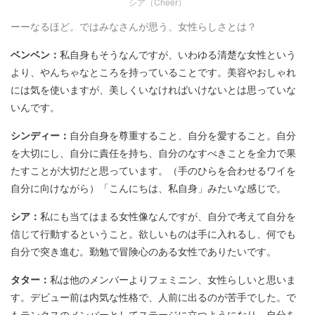
シア（Cheer）
ーーなるほど。ではみなさんが思う、女性らしさとは？
ベンベン：
私自身もそうなんですが、いわゆる清楚な女性という
より、やんちゃなところを持っていることです。美容やおしゃれ
には気を使いますが、美しくいなければいけないとは思っていな
いんです。
シンディー：
自分自身を尊重すること、自分を愛すること。自分
を大切にし、自分に責任を持ち、自分のなすべきことを全力で果
たすことが大切だと思っています。（手のひらを合わせるワイを
自分に向けながら）「こんにちは、私自身」みたいな感じで。
シア：
私にも当てはまる女性像なんですが、自分で考えて自分を
信じて行動するということ。欲しいものは手に入れるし、何でも
自分で突き進む。勤勉で冒険心のある女性でありたいです。
タター：
私は他のメンバーよりフェミニン、女性らしいと思いま
す。デビュー前は内気な性格で、人前に出るのが苦手でした。で
もテンクスのメンバーとしてステージに立つようになり、自分を