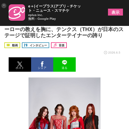
×
e＋(イープラス)アプリ - チケッ
ト・ニュース・スマチケ
表示
eplus inc.
無料 - Google Play
「ただのガールズグループで終わらない」エフ・ヒ
ーローの教えを胸に、テンクス（THX）が日本のス
テージで証明したエンターテイナーの誇り
動画
インタビュー
音楽
2026.6.5
ポスト
シェア
送る