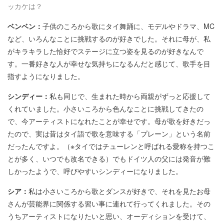
ッカケは？
ベンベン：
子供のころから歌にタイ舞踊に、モデルやドラマ、MC
など、いろんなことに挑戦するのが好きでした。それに母が、私
がキラキラした恰好でステージに立つ姿を見るのが好きなんで
す。一番好きな人が幸せな気持ちになるんだと感じて、歌手を目
指すようになりました。
シンディー：
私も同じで、生まれた時から両親がずっと応援して
くれていました。小さいころから色んなことに挑戦してきたの
で、今アーティストになれたことが幸せです。母が歌を好きだっ
たので、実は昔はタイ語で歌を意味する「プレーン」という名前
だったんですよ。（※タイではチューレンと呼ばれる愛称を持つこ
とが多く、いつでも改名できる）でもドイツ人の父には発音が難
しかったようで、呼びやすいシンディーになりました。
シア：
私は小さいころから歌とダンスが好きで、それを見たお母
さんが芸能界に関係する習い事に連れて行ってくれました。その
うちアーティストになりたいと思い、オーディションを受けて、