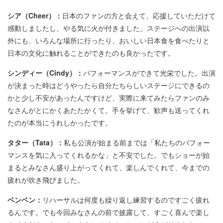
シア（Cheer）：
日本のファンの方と会えて、応援していただけて
感動しましたし、やる気に火が付きました。ステージへの出演以
外にも、いろんな場所に行ったり、おいしい日本食を食べたりと
日本の文化に触れることができたのも良かったです。
シンディー（Cindy）：
パフォーマンスができて光栄でした。出演
が決まった時はどうやったら自分たちらしいステージにできるの
かと少し不安があったんですけど、実際に来てみたらファンのみ
なさんがとにかくあたたかくて。手を挙げて、歓声も送ってくれ
たのが本当にうれしかったです。
タター（Tata）：
私も公演が始まる前までは「私たちのパフォー
マンスを気に入ってくれるかな」と不安でした。でもショーが始
まるとみなさん盛り上がってくれて、楽しんでくれて、今までの
疲れが吹き飛びました。
ベンベン：
リハーサルは何度も繰り返し練習するのですごく疲れ
るんです。でも今回みなさんの前で披露して、すごく喜んで楽し