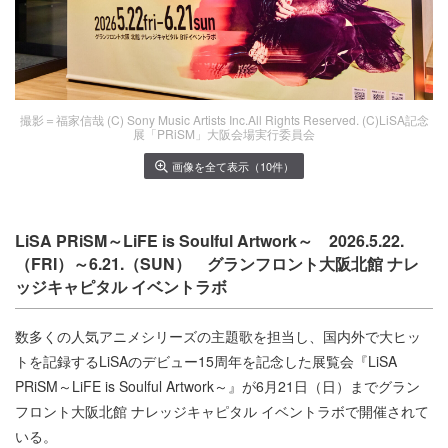
撮影＝福家信哉 (C) Sony Music Artists Inc.All Rights Reserved. (C)LiSA記念
展「PRiSM」大阪会場実行委員会
画像を全て表示（10件）
LiSA PRiSM～LiFE is Soulful Artwork～ 2026.5.22.
（FRI）～6.21.（SUN） グランフロント大阪北館 ナレ
ッジキャピタル イベントラボ
数多くの人気アニメシリーズの主題歌を担当し、国内外で大ヒッ
トを記録するLiSAのデビュー15周年を記念した展覧会『LiSA
PRiSM～LiFE is Soulful Artwork～』が6月21日（日）までグラン
フロント大阪北館 ナレッジキャピタル イベントラボで開催されて
いる。