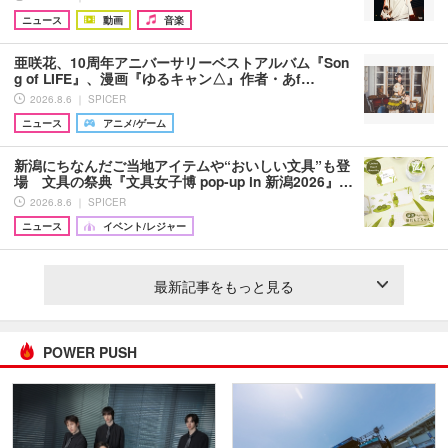
ニュース
動画
音楽
亜咲花、10周年アニバーサリーベストアルバム『Son
g of LIFE』、漫画『ゆるキャン△』作者・あf…
2026.8.6 ｜ SPICER
ニュース
アニメ/ゲーム
新潟にちなんだご当地アイテムや“おいしい文具”も登
場 文具の祭典『文具女子博 pop-up in 新潟2026』…
2026.8.6 ｜ SPICER
ニュース
イベント/レジャー
最新記事をもっと見る
POWER PUSH