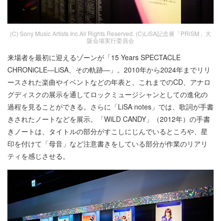
(C) Sony Music Artists Inc.All Rights Reserved. (C)LiSA記念展「PRiSM」大
阪会場実行委員会
来場者を最初に迎えるゾーンが「15 Years SPECTACLE
CHRONiCLE―LiSA、その軌跡―」。2010年から2024年までリリ
ースされた楽曲やイベントなどの年表と、これまでのCD、アナロ
グディスクの展示を通してロックミュージシャンとしての進化の
過程を見ることができる。さらに「LiSA notes」では、歌詞が手書
きされたノートなどを展示。「WiLD CANDY」（2012年）の手書
きノートは、タイトルの部分がすこしにじんでいるところや、星
印を付けて「母音」など注意書きをしている部分が作業のリアリ
ティを感じさせる。