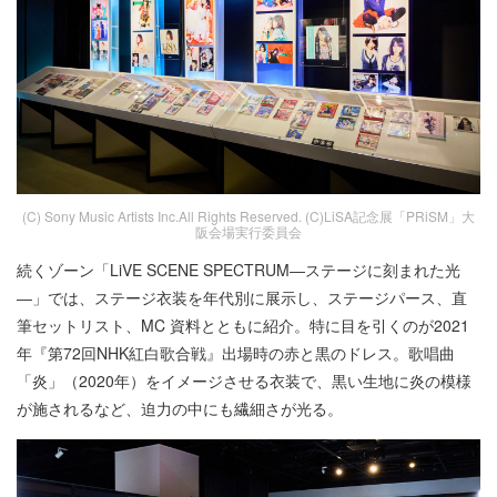
(C) Sony Music Artists Inc.All Rights Reserved. (C)LiSA記念展「PRiSM」大
阪会場実行委員会
続くゾーン「LiVE SCENE SPECTRUM―ステージに刻まれた光
―」では、ステージ衣装を年代別に展示し、ステージパース、直
筆セットリスト、MC 資料とともに紹介。特に目を引くのが2021
年『第72回NHK紅白歌合戦』出場時の赤と黒のドレス。歌唱曲
「炎」（2020年）をイメージさせる衣装で、黒い生地に炎の模様
が施されるなど、迫力の中にも繊細さが光る。