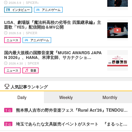
2026.5.9 ｜ SPICER+
インタビュー
アニメ/ゲーム
LiSA、劇場版『魔法科高校の劣等生 四葉継承編』主
題歌「YES」配信開始＆MV公開
2026.5.8 ｜ SPICER
ニュース
アニメ/ゲーム
国内最大規模の国際音楽賞『MUSIC AWARDS JAPA
N 2026』、HANA、米津玄師、サカナクショ…
2026.4.30 ｜ SPICER
ニュース
音楽
人気記事ランキング
Daily
Weekly
Monthly
熊本県人吉市の野外音楽フェス『Rural Act'26』TENDOU…
1
位
埼玉であらたな文具販売イベントがスタート 『まるっと…
2
位