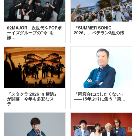
82MAJOR 次世代K-POPボ
『SUMMER SONIC
ーイズグループの“今”を
2026』、ベテラン3組の懐…
訊…
『スタクラ 2026 in 横浜』
「同窓会にはしたくない」
が開幕 今年も多彩なス
――15年ぶりに集う「第…
テ…