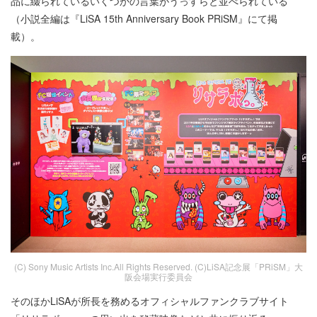
品に綴られているいくつかの言葉がうっすらと並べられている
（小説全編は『LiSA 15th Anniversary Book PRiSM』にて掲
載）。
(C) Sony Music Artists Inc.All Rights Reserved. (C)LiSA記念展「PRiSM」大
阪会場実行委員会
そのほかLiSAが所長を務めるオフィシャルファンクラブサイト