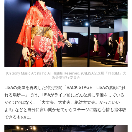
(C) Sony Music Artists Inc.All Rights Reserved. (C)LiSA記念展「PRiSM」大
阪会場実行委員会
LiSAの楽屋を再現した特別空間「BACK STAGE―LiSAの素顔に触
れる場所―」では、LiSAがライブ前にどんな風に準備をしている
かだけではなく、「大丈夫、大丈夫、絶対大丈夫。かっこいい
よ!!」などと自分に言い聞かせてからステージに臨む心情も追体験
できるものに。