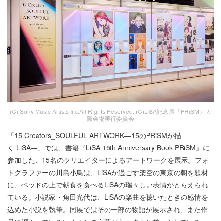
(C) Sony Music Artists Inc.All Rights Reserved. (C)LiSA記念展「PRiSM」大
阪会場実行委員会
「15 Creators_SOULFUL ARTWORK―15のPRiSMが描
く LiSA―」では、書籍『LiSA 15th Anniversary Book PRiSM』に
参加した、15名のクリエイターによるアートワークを展示。フォ
トグラファーの川島小鳥は、LiSAが過ごす架空の東京の朝を題材
に、ベッドの上で朝食を食べるLiSAの瑞々しい表情がとらえられ
ている。小説家・角田光代は、LiSAの楽曲を聴いたときの感情を
込めた小説を執筆。同展ではその一部の物語が展示され、また作