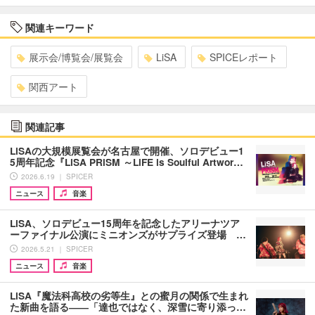
関連キーワード
展示会/博覧会/展覧会
LiSA
SPICEレポート
関西アート
関連記事
LiSAの大規模展覧会が名古屋で開催、ソロデビュー1
5周年記念『LiSA PRiSM ～LiFE is Soulful Artwor…
2026.6.19 ｜ SPICER
ニュース
音楽
LiSA、ソロデビュー15周年を記念したアリーナツア
ーファイナル公演にミニオンズがサプライズ登場 …
2026.5.21 ｜ SPICER
ニュース
音楽
LiSA『魔法科高校の劣等生』との蜜月の関係で生まれ
た新曲を語る――「達也ではなく、深雪に寄り添っ…