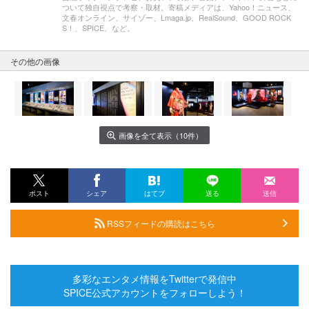
ついて独自視点で考察・取材。寄稿メディアは、Yahoo！ニュース、
文春オンライン、サイゾー、Lmaga.jp、RealSound、GOOD ROCK
S！、SPICE、など。
その他の画像
画像を全て表示（10件）
ポスト
シェア
はてブ
送る
送信
RSSフィードの購読はこちら
多彩なエンタメ情報をTwitterで発信中
SPICE公式アカウントをフォローしよう！