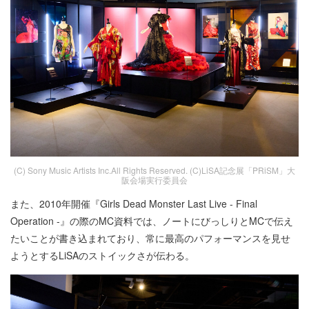
(C) Sony Music Artists Inc.All Rights Reserved. (C)LiSA記念展「PRiSM」大
阪会場実行委員会
また、2010年開催『Girls Dead Monster Last Live - Final
Operation -』の際のMC資料では、ノートにびっしりとMCで伝え
たいことが書き込まれており、常に最高のパフォーマンスを見せ
ようとするLiSAのストイックさが伝わる。