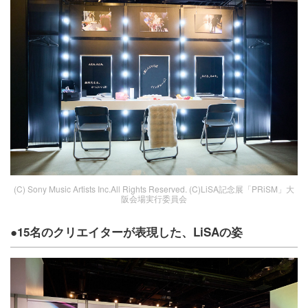
(C) Sony Music Artists Inc.All Rights Reserved. (C)LiSA記念展「PRiSM」大
阪会場実行委員会
●15名のクリエイターが表現した、LiSAの姿