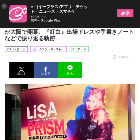
×
e＋(イープラス)アプリ - チケッ
ト・ニュース・スマチケ
表示
eplus inc.
無料 - Google Play
LiSAのデビュー15周年記念展覧会『LiSA PRiSM』
が大阪で開幕、『紅白』出場ドレスや手書きノート
などで振り返る軌跡
レポート
イベント/レジャー
アート
2026.6.5
ポスト
シェア
送る