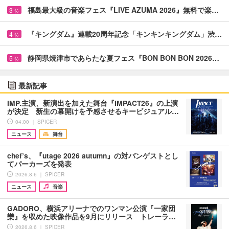
福島最大級の音楽フェス『LIVE AZUMA 2026』無料で楽…
3
位
『キングダム』連載20周年記念「キンキンキングダム」渋…
4
位
静岡県焼津市であらたな夏フェス『BON BON BON 2026…
5
位
最新記事
IMP.主演、新演出を加えた舞台『IMPACT26』の上演
が決定 新生の幕開けを予感させるキービジュアル…
04:00 ｜ SPICER
ニュース
舞台
chef’s、『utage 2026 autumn』の対バンゲストとし
てパーカーズを発表
2026.8.6 ｜ SPICER
ニュース
音楽
GADORO、横浜アリーナでのワンマン公演『一家団
欒』を収めた映像作品を9月にリリース トレーラ…
2026.8.6 ｜ SPICER