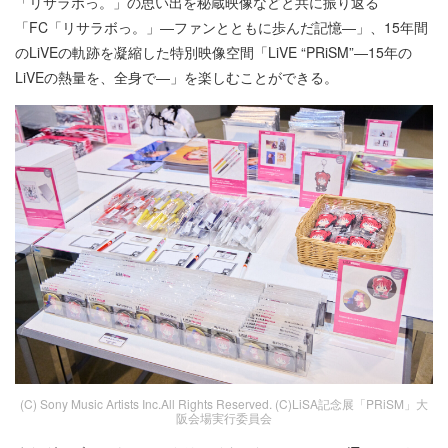
「リサラボっ。」の思い出を秘蔵映像などと共に振り返る
「FC「リサラボっ。」―ファンとともに歩んだ記憶―」、15年間
のLiVEの軌跡を凝縮した特別映像空間「LiVE “PRiSM”―15年の
LiVEの熱量を、全身で―」を楽しむことができる。
(C) Sony Music Artists Inc.All Rights Reserved. (C)LiSA記念展「PRiSM」大
阪会場実行委員会