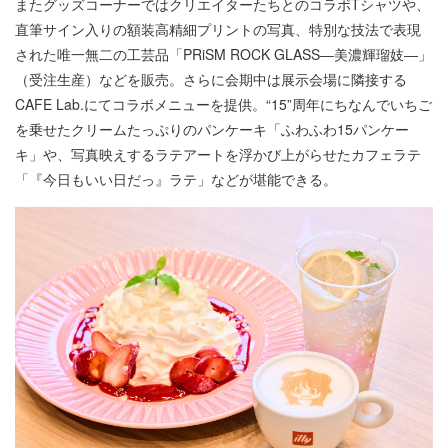
またグッズコーナーではクリエイターたちとのコラボTシャツや、
直筆サイン入りの額装高精細プリントの写真、特別な技法で表現
された唯一無二の工芸品「PRiSM ROCK GLASS―美濃輝瑠妓―」
（受注生産）などを販売。さらに会期中は展示会場に隣接する
CAFE Lab.にてコラボメニューを提供。“15”周年にちなんでいちご
を乗せたクリームたっぷりのパンケーキ「ふわふわ15パンケー
キ」や、写真映えするラテアートを浮かび上がらせたカフェラテ
「『今日もいい日だっ』ラテ」などが堪能できる。