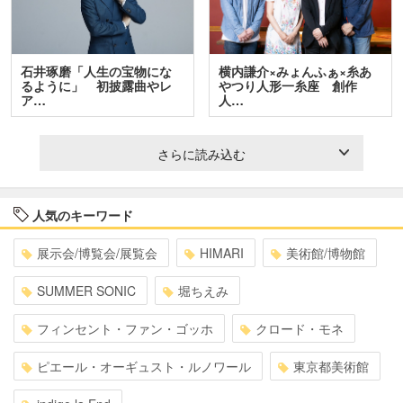
石井琢磨「人生の宝物にな
横内謙介×みょんふぁ×糸あ
るように」 初披露曲やレ
やつり人形一糸座 創作
ア…
人…
さらに読み込む
人気のキーワード
展示会/博覧会/展覧会
HIMARI
美術館/博物館
SUMMER SONIC
堀ちえみ
フィンセント・ファン・ゴッホ
クロード・モネ
ピエール・オーギュスト・ルノワール
東京都美術館