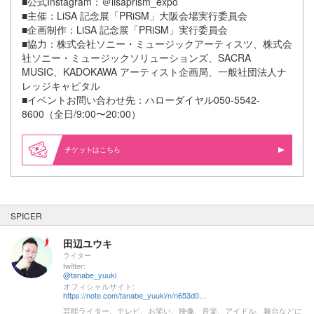
■公式Instagram：＠lisaprism_expo
■主催：LiSA 記念展「PRiSM」大阪会場実行委員会
■企画制作：LiSA 記念展「PRiSM」実行委員会
■協力：株式会社ソニー・ミュージックアーティスツ、株式会
社ソニー・ミュージックソリューションズ、SACRA
MUSIC、KADOKAWA アーティスト企画局、一般社団法人ナ
レッジキャピタル
■イベントお問い合わせ先：ハローダイヤル050-5542-
8600（全日/9:00〜20:00）
はこちら
SPICER
田辺ユウキ
ライター
twitter:
@tanabe_yuuki
オフィシャルサイト:
https://note.com/tanabe_yuuki/n/n653d0b0f96d7
芸能ライター。テレビ、お笑い、映像、音楽、アイドル、舞台などに