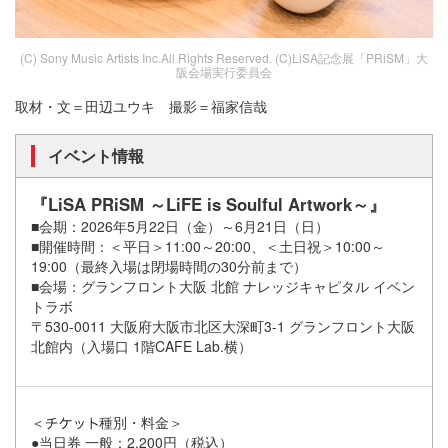
(C) Sony Music Artists Inc.All Rights Reserved. (C)LiSA記念展「PRiSM」大
阪会場実行委員会
取材・文＝田辺ユウキ 撮影＝福家信哉
イベント情報
『LiSA PRiSM ～LiFE is Soulful Artwork～』
■会期：2026年5月22日（金）～6月21日（日）
■開催時間：＜平日＞11:00～20:00、＜土日祝＞10:00～
19:00（最終入場は閉場時間の30分前まで）
■会場：グランフロント大阪 北館 ナレッジキャピタル イベン
トラボ
〒530-0011 大阪府大阪市北区大深町3-1 グランフロント大阪
北館内（入場口 1階CAFE Lab.横）
＜
種別・料金＞
●当日券 一般：2,200円（税込）