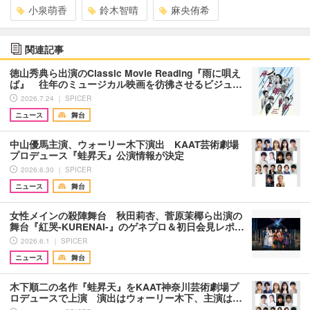
小泉萌香
鈴木智晴
麻央侑希
関連記事
徳山秀典ら出演のClassic Movie Reading『雨に唄え
ば』 往年のミュージカル映画を彷彿させるビジュ…
2026.7.24 ｜ SPICER
ニュース
舞台
中山優馬主演、ウォーリー木下演出 KAAT芸術劇場
プロデュース『蛙昇天』公演情報が決定
2026.6.30 ｜ SPICER
ニュース
舞台
女性メインの殺陣舞台 秋田莉杏、菅原茉椰ら出演の
舞台『紅哭-KURENAI-』のゲネプロ＆初日会見レポ…
2026.6.1 ｜ SPICER
ニュース
舞台
木下順二の名作『蛙昇天』をKAAT神奈川芸術劇場プ
ロデュースで上演 演出はウォーリー木下、主演は…