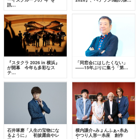
訊…
『スタクラ 2026 in 横浜』
「同窓会にはしたくない」
が開幕 今年も多彩なス
――15年ぶりに集う「第…
テ…
石井琢磨「人生の宝物にな
横内謙介×みょんふぁ×糸あ
るように」 初披露曲やレ
やつり人形一糸座 創作