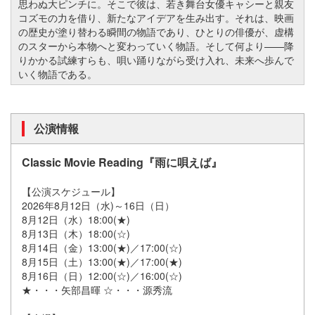
思わぬ大ピンチに。そこで彼は、若き舞台女優キャシーと親友
コズモの力を借り、新たなアイデアを生み出す。それは、映画
の歴史が塗り替わる瞬間の物語であり、ひとりの俳優が、虚構
のスターから本物へと変わっていく物語。そして何より——降
りかかる試練すらも、唄い踊りながら受け入れ、未来へ歩んで
いく物語である。
公演情報
Classic Movie Reading『雨に唄えば』
【公演スケジュール】
2026年8月12日（水)～16日（日）
8月12日（水）18:00(★)
8月13日（木）18:00(☆)
8月14日（金）13:00(★)／17:00(☆)
8月15日（土）13:00(★)／17:00(★)
8月16日（日）12:00(☆)／16:00(☆)
★・・・矢部昌暉 ☆・・・源秀流