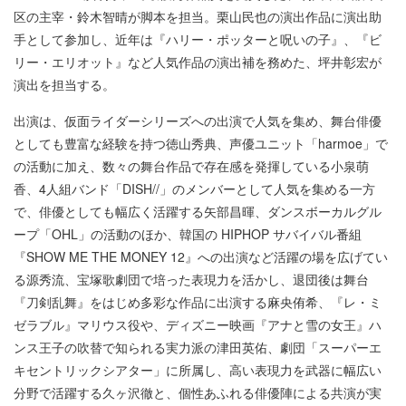
区の主宰・鈴木智晴が脚本を担当。栗山民也の演出作品に演出助
手として参加し、近年は『ハリー・ポッターと呪いの子』、『ビ
リー・エリオット』など人気作品の演出補を務めた、坪井彰宏が
演出を担当する。
出演は、仮面ライダーシリーズへの出演で人気を集め、舞台俳優
としても豊富な経験を持つ徳山秀典、声優ユニット「harmoe」で
の活動に加え、数々の舞台作品で存在感を発揮している小泉萌
香、4人組バンド「DISH//」のメンバーとして人気を集める一方
で、俳優としても幅広く活躍する矢部昌暉、ダンスボーカルグル
ープ「OHL」の活動のほか、韓国の HIPHOP サバイバル番組
『SHOW ME THE MONEY 12』への出演など活躍の場を広げてい
る源秀流、宝塚歌劇団で培った表現力を活かし、退団後は舞台
『刀剣乱舞』をはじめ多彩な作品に出演する麻央侑希、『レ・ミ
ゼラブル』マリウス役や、ディズニー映画『アナと雪の女王』ハ
ンス王子の吹替で知られる実力派の津田英佑、劇団「スーパーエ
キセントリックシアター」に所属し、高い表現力を武器に幅広い
分野で活躍する久ヶ沢徹と、個性あふれる俳優陣による共演が実