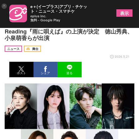
×
e＋(イープラス)アプリ - チケッ
ト・ニュース・スマチケ
表示
eplus inc.
無料 - Google Play
名作映画を創作的な演出でおくる、Classic Movie
Reading『雨に唄えば』の上演が決定 徳山秀典、
小泉萌香らが出演
ニュース
舞台
2026.5.21
ポスト
シェア
送る