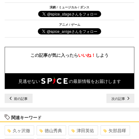
演劇 / ミュージカル / ダンス
アニメ / ゲーム
この記事が気に入ったら
いいね！
しよう
見逃せない
の最新情報をお届けします
前の記事
次の記事
関連キーワード
久ヶ沢徹
徳山秀典
津田英佑
矢部昌暉