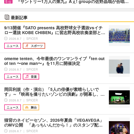
『サントリー1万人の第九』Aぇ! groupの佐野晶哉が合唱…
5
位
最新記事
9/13開催『SATO presents 高校野球女子選抜vsイチ
ロー選抜 KOBE CHIBEN』に習志野高校吹奏楽部と…
2026.8.7 ｜ SPICER
ニュース
スポーツ
omeme tenten、今年最後のワンマンライブ『ten out
of ten 〜one man〜』を11月に開催決定
2026.8.7 ｜ SPICER
ニュース
音楽
岡田利規（作・演出）「5人の俳優が素晴らしいで
す」～『映画を撮りたいゾンビの演劇』が開幕し、…
2026.8.7 ｜ SPICER
ニュース
舞台
猫背のネイビーセゾン、2026年夏曲「VEGAVEGA」
のMV公開 「あっちいんだから！」のスタンプ配…
2026.8.7 ｜ SPICER