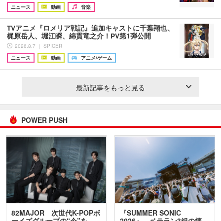
ニュース
動画
音楽
TVアニメ『ロメリア戦記』追加キャストに千葉翔也、
梶原岳人、堀江瞬、綿貫竜之介！PV第1弾公開
2026.8.7 ｜ SPICER
ニュース
動画
アニメ/ゲーム
最新記事をもっと見る
POWER PUSH
82MAJOR 次世代K-POPボ
『SUMMER SONIC
ーイズグループの“今”を
2026』、ベテラン3組の懐…