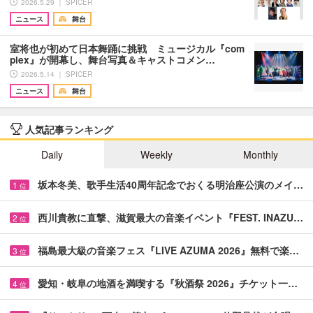
2026.5.29 ｜ SPICER
ニュース
舞台
室将也が初めて日本舞踊に挑戦 ミュージカル『com
plex』が開幕し、舞台写真＆キャストコメン…
2026.5.14 ｜ SPICER
ニュース
舞台
人気記事ランキング
Daily
Weekly
Monthly
坂本冬美、歌手生活40周年記念でおくる明治座公演のメイ…
1
位
西川貴教に直撃、滋賀最大の音楽イベント『FEST. INAZU…
2
位
福島最大級の音楽フェス『LIVE AZUMA 2026』無料で楽…
3
位
愛知・岐阜の地酒を満喫する『秋酒祭 2026』チケット一…
4
位