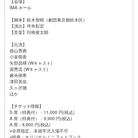
【会場】
IMA ホール
【脚本】鈴木智晴（劇団東京都鈴木区）
【演出】坪井彰宏
【音楽】印南俊太朗
【出演】
徳山秀典
小泉萌香
矢部昌暉 (Wキャスト)
源秀流 (Wキャスト)
麻央侑希
津田英佑
久ヶ沢徹
ほか
【
情報】
S 席（特典付）：11,000 円(税込)
A 席（特典付）：9,900 円(税込)
A 席：8,800 円(税込)
※全席指定、未就学児入場不可
※特典：オリジナルミニフォトブック