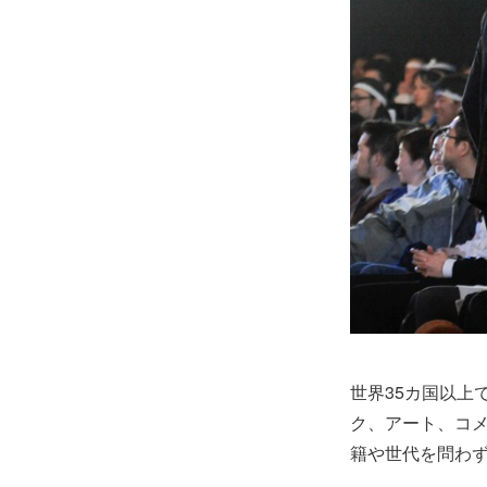
世界35カ国以上
ク、アート、コ
籍や世代を問わ