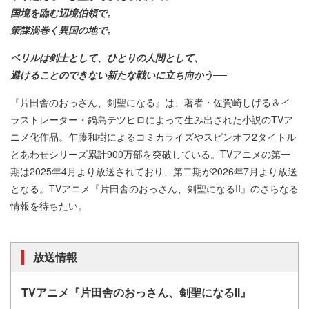
国境を臨む辺境伯領で。
策謀渦巻く異国の地で。
ベリルは剣士として、ひとりの人間として、
避けることのできない新たな戦いに立ち向かう──
『片田舎のおっさん、剣聖になる』は、著者・佐賀崎しげる＆イ
ラストレーター・鍋島テツヒロによって生み出された小説のTVア
ニメ化作品。乍藤和樹によるコミカライズやスピンオフ2タイトル
とあわせシリーズ累計900万部を突破している。TVアニメの第一
期は2025年4月より放送されており、第二期が2026年7月より放送
となる。TVアニメ『片田舎のおっさん、剣聖になるII』のさらなる
情報を待ちたい。
放送情報
TVアニメ『片田舎のおっさん、剣聖になるII』