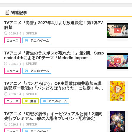
関連記事
TVアニメ『尚善』2027年4月より放送決定！第1弾PV
解禁
2026.8.5 ｜ SPICER
ニュース
アニメ/ゲーム
TVアニメ『野生のラスボスが現れた！』第2期、Susp
ended 4thによるOPテーマ「Melodic Impact…
2026.8.4 ｜ SPICER
ニュース
アニメ/ゲーム
TVアニメ『パンどろぼう』OP主題歌は朝井彩加＆諏
訪部順一歌唱の「パンどろぼうのうた」に決定！キ…
2026.8.4 ｜ SPICER
ニュース
動画
アニメ/ゲーム
TVアニメ『幻想水滸伝』キービジュアル公開！2週間
先行プレミアム上映の入場者プレゼント配布決定
2026.8.3 ｜ SPICER
ニュース
アニメ/ゲーム