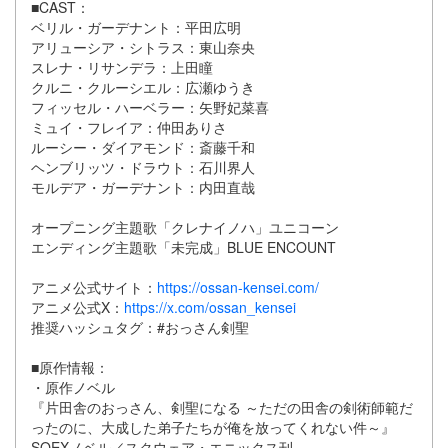
■CAST：
ベリル・ガーデナント：平田広明
アリューシア・シトラス：東山奈央
スレナ・リサンデラ：上田瞳
クルニ・クルーシエル：広瀬ゆうき
フィッセル・ハーベラー：矢野妃菜喜
ミュイ・フレイア：仲田ありさ
ルーシー・ダイアモンド：斎藤千和
ヘンブリッツ・ドラウト：石川界人
モルデア・ガーデナント：内田直哉
オープニング主題歌「クレナイノハ」ユニコーン
エンディング主題歌「未完成」BLUE ENCOUNT
アニメ公式サイト：
https://ossan-kensei.com/
アニメ公式X：
https://x.com/ossan_kensei
推奨ハッシュタグ：#おっさん剣聖
■原作情報：
・原作ノベル
『片田舎のおっさん、剣聖になる ～ただの田舎の剣術師範だ
ったのに、大成した弟子たちが俺を放ってくれない件～』
SQEXノベル／スクウェア・エニックス刊