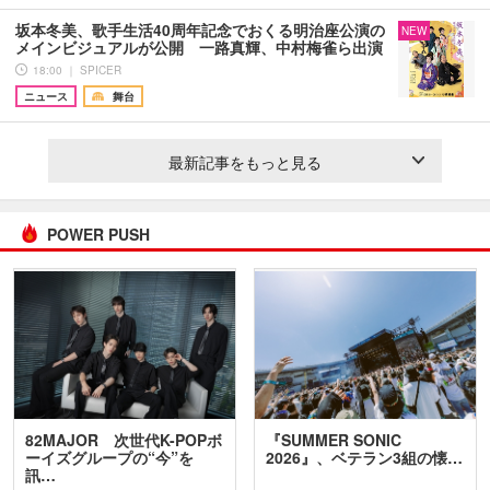
坂本冬美、歌手生活40周年記念でおくる明治座公演の
NEW
メインビジュアルが公開 一路真輝、中村梅雀ら出演
18:00 ｜ SPICER
ニュース
舞台
最新記事をもっと見る
POWER PUSH
82MAJOR 次世代K-POPボ
『SUMMER SONIC
ーイズグループの“今”を
2026』、ベテラン3組の懐…
訊…