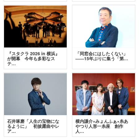
『スタクラ 2026 in 横浜』
「同窓会にはしたくない」
が開幕 今年も多彩なス
――15年ぶりに集う「第…
テ…
石井琢磨「人生の宝物にな
横内謙介×みょんふぁ×糸あ
るように」 初披露曲やレ
やつり人形一糸座 創作
ア…
人…