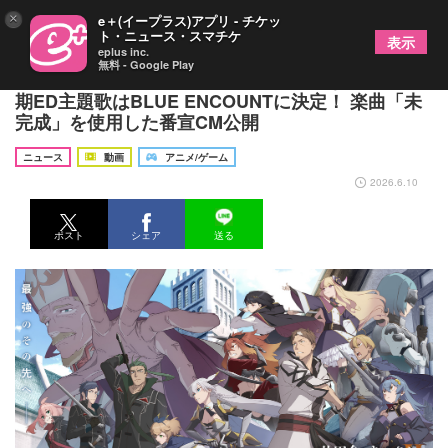
×
e＋(イープラス)アプリ - チケッ
ト・ニュース・スマチケ
表示
eplus inc.
無料 - Google Play
TVアニメ『片田舎のおっさん、剣聖になるII』第二
期ED主題歌はBLUE ENCOUNTに決定！ 楽曲「未
完成」を使用した番宣CM公開
ニュース
動画
アニメ/ゲーム
2026.6.10
ポスト
シェア
送る