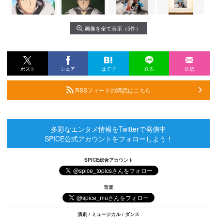
画像を全て表示（5件）
ポスト
シェア
はてブ
送る
送信
RSSフィードの購読はこちら
多彩なエンタメ情報をTwitterで発信中
SPICE公式アカウントをフォローしよう！
SPICE総合アカウント
音楽
演劇 / ミュージカル / ダンス