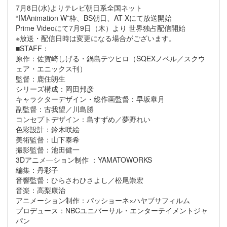
7月8日(水)よりテレビ朝日系全国ネット
“IMAnimation W”枠、BS朝日、AT-Xにて放送開始
Prime Videoにて7月9日（木）より 世界独占配信開始
※放送・配信日時は変更になる場合がございます。
■STAFF：
原作：佐賀崎しげる・鍋島テツヒロ（SQEXノベル／スクウ
ェア・エニックス刊）
監督：鹿住朗生
シリーズ構成：岡田邦彦
キャラクターデザイン・総作画監督：早坂皐月
副監督：古我望／川島勝
コンセプトデザイン：島すずめ／夢野れい
色彩設計：鈴木咲絵
美術監督：山下泰希
撮影監督：池田健一
3Dアニメ―ション制作 ：YAMATOWORKS
編集：丹彩子
音響監督：ひらさわひさよし／松尾崇宏
音楽：高梨康治
アニメーション制作：パッショーネ×ハヤブサフィルム
プロデュース：NBCユニバーサル・エンターテイメントジャ
パン