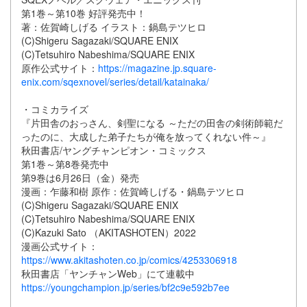
第1巻～第10巻 好評発売中！
著：佐賀崎しげる イラスト：鍋島テツヒロ
(C)Shigeru Sagazaki/SQUARE ENIX
(C)Tetsuhiro Nabeshima/SQUARE ENIX
原作公式サイト：
https://magazine.jp.square-
enix.com/sqexnovel/series/detail/katainaka/
・コミカライズ
『片田舎のおっさん、剣聖になる ～ただの田舎の剣術師範だ
ったのに、大成した弟子たちが俺を放ってくれない件～』
秋田書店/ヤングチャンピオン・コミックス
第1巻～第8巻発売中
第9巻は6月26日（金）発売
漫画：乍藤和樹 原作：佐賀崎しげる・鍋島テツヒロ
(C)Shigeru Sagazaki/SQUARE ENIX
(C)Tetsuhiro Nabeshima/SQUARE ENIX
(C)Kazuki Sato （AKITASHOTEN）2022
漫画公式サイト：
https://www.akitashoten.co.jp/comics/4253306918
秋田書店「ヤンチャンWeb」にて連載中
https://youngchampion.jp/series/bf2c9e592b7ee