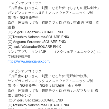
・スピンオフコミック
『片田舎のおっさん、剣聖になる外伝 はじまりの魔法剣士』
ガンガンコミックスＵＰ！／スクウェア・エニックス刊
第1巻～第2巻発売中
原作：佐賀崎しげる・鍋島テツヒロ 作画：空路 恵 構成：渡
辺 樹
(C)Shigeru Sagazaki/SQUARE ENIX
(C)Tetsuhiro Nabeshima/SQUARE ENIX
(C)Megumu Soramichi/SQUARE ENIX
(C)Itsuki Watanabe/SQUARE ENIX
マンガアプリ「マンガUP！」（スクウェア・エニックス）に
て好評連載中!!
https://www.manga-up.com/
・スピンオフコミック
『片田舎のおっさん、剣聖になる外伝 竜双剣の軌跡』
ヤングガンガンコミックス／スクウェア・エニックス刊
第1巻～第2巻発売中 第3巻は6月26日（金）発売
原作：佐賀崎しげる・鍋島テツヒロ 作画：ハザマササミ 構
成：四谷ゼンジ
(C)Shigeru Sagazaki/SQUARE ENIX
(C)Tetsuhiro Nabeshima/SQUARE ENIX