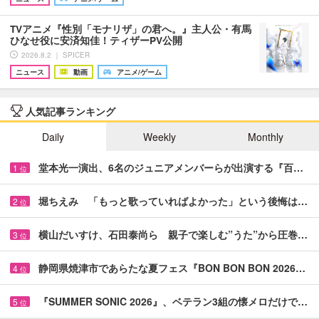
TVアニメ『性別「モナリザ」の君へ。』主人公・有馬
ひなせ役に安済知佳！ティザーPV公開
2026.8.2 ｜ SPICER
ニュース
動画
アニメ/ゲーム
人気記事ランキング
Daily
Weekly
Monthly
堂本光一演出、6名のジュニアメンバーらが出演する『百…
1
位
堀ちえみ 「もっと歌っていればよかった」という後悔は…
2
位
横山だいすけ、石田泰尚ら 親子で楽しむ”うた”から圧巻…
3
位
静岡県焼津市であらたな夏フェス『BON BON BON 2026…
4
位
『SUMMER SONIC 2026』、ベテラン3組の懐メロだけで…
5
位