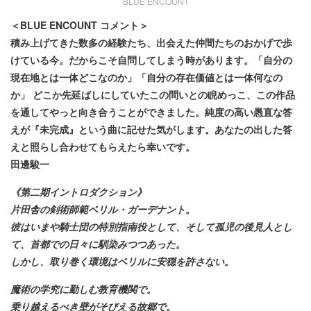
BLUE ENCOUNT
＜BLUE ENCOUNT コメント＞
積み上げてきた数多の経験たち、出会えた仲間たちのおかげで歩
けている今。だからこそ自問してしまう時があります。「自分の
現在地とは一体どこなのか」「自分の存在価値とは一体何なの
か」 どこか先延ばしにしていたこの問いとの睨めっこ、この作品
を通してやっと向き合うことができました。純度の高い愚直な答
えが『未完成』という曲に記せた気がします。あなたの出した答
えと照らし合わせてもらえたら幸いです。
田邊駿一
《第二期イントロダクション》
片田舎の剣術師範ベリル・ガーデナント。
彼はいまや騎士団の特別指南役として、そして孤児の後見人とし
て、首都での日々に馴染みつつあった。
しかし、取り巻く環境はベリルに安穏を許さない。
魔術の学究に勤しむ教育機関で。
乗り越えるべき壁がそびえる故郷で。