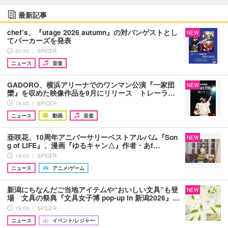
最新記事
chef’s、『utage 2026 autumn』の対バンゲストとし
NEW
てパーカーズを発表
20:00 ｜ SPICER
ニュース
音楽
GADORO、横浜アリーナでのワンマン公演『一家団
NEW
欒』を収めた映像作品を9月にリリース トレーラ…
19:00 ｜ SPICER
ニュース
動画
音楽
亜咲花、10周年アニバーサリーベストアルバム『Son
NEW
g of LIFE』、漫画『ゆるキャン△』作者・あf…
19:00 ｜ SPICER
ニュース
アニメ/ゲーム
新潟にちなんだご当地アイテムや“おいしい文具”も登
NEW
場 文具の祭典『文具女子博 pop-up in 新潟2026』…
19:00 ｜ SPICER
ニュース
イベント/レジャー