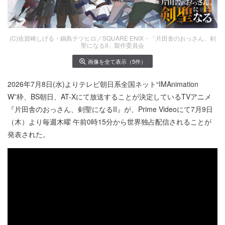
(C)佐賀崎しげる・鍋島テツヒロ／SQUARE ENIX・「片田舎のおっさん、剣
聖になるII」製作委員会
画像を全て表示（5件）
2026年7月8日(水)よりテレビ朝日系全国ネット“IMAnimation
W”枠、BS朝日、AT-Xにて放送することが決定しているTVアニメ
『片田舎のおっさん、剣聖になるII』が、Prime Videoにて7月9日
（木）より毎週木曜 午前0時15分から世界独占配信されることが
発表された。