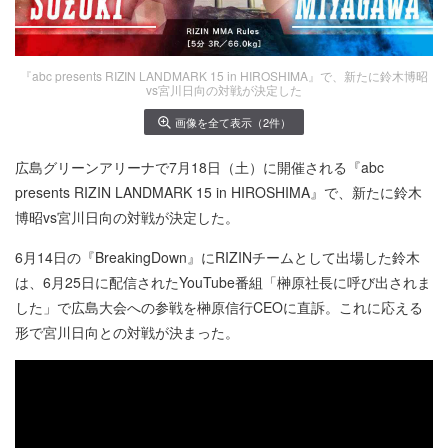
『abc presents RIZIN LANDMARK 15 in HIROSHIMA』で、新たに鈴木博昭
vs宮川日向の対戦が決定した
画像を全て表示（2件）
広島グリーンアリーナで7月18日（土）に開催される『abc
presents RIZIN LANDMARK 15 in HIROSHIMA』で、新たに鈴木
博昭vs宮川日向の対戦が決定した。
6月14日の『BreakingDown』にRIZINチームとして出場した鈴木
は、6月25日に配信されたYouTube番組「榊原社長に呼び出されま
した」で広島大会への参戦を榊原信行CEOに直訴。これに応える
形で宮川日向との対戦が決まった。