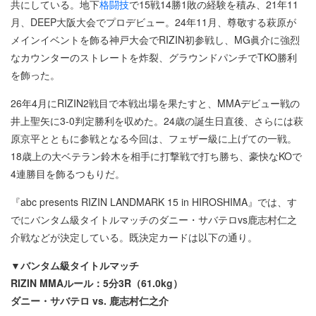
共にしている。地下
格闘技
で15戦14勝1敗の経験を積み、21年11
月、DEEP大阪大会でプロデビュー。24年11月、尊敬する萩原が
メインイベントを飾る神戸大会でRIZIN初参戦し、MG眞介に強烈
なカウンターのストレートを炸裂、グラウンドパンチでTKO勝利
を飾った。
26年4月にRIZIN2戦目で本戦出場を果たすと、MMAデビュー戦の
井上聖矢に3-0判定勝利を収めた。24歳の誕生日直後、さらには萩
原京平とともに参戦となる今回は、フェザー級に上げての一戦。
18歳上の大ベテラン鈴木を相手に打撃戦で打ち勝ち、豪快なKOで
4連勝目を飾るつもりだ。
『abc presents RIZIN LANDMARK 15 in HIROSHIMA』では、す
でにバンタム級タイトルマッチのダニー・サバテロvs鹿志村仁之
介戦などが決定している。既決定カードは以下の通り。
▼バンタム級タイトルマッチ
RIZIN MMAルール：5分3R（61.0kg）
ダニー・サバテロ vs. 鹿志村仁之介