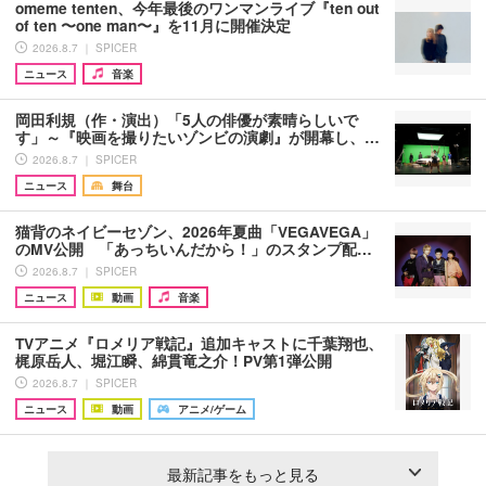
omeme tenten、今年最後のワンマンライブ『ten out
of ten 〜one man〜』を11月に開催決定
2026.8.7 ｜ SPICER
ニュース
音楽
岡田利規（作・演出）「5人の俳優が素晴らしいで
す」～『映画を撮りたいゾンビの演劇』が開幕し、…
2026.8.7 ｜ SPICER
ニュース
舞台
猫背のネイビーセゾン、2026年夏曲「VEGAVEGA」
のMV公開 「あっちいんだから！」のスタンプ配…
2026.8.7 ｜ SPICER
ニュース
動画
音楽
TVアニメ『ロメリア戦記』追加キャストに千葉翔也、
梶原岳人、堀江瞬、綿貫竜之介！PV第1弾公開
2026.8.7 ｜ SPICER
ニュース
動画
アニメ/ゲーム
最新記事をもっと見る