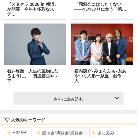
『スタクラ 2026 in 横浜』
「同窓会にはしたくない」
が開幕 今年も多彩なス
――15年ぶりに集う「第…
テ…
石井琢磨「人生の宝物にな
横内謙介×みょんふぁ×糸あ
るように」 初披露曲やレ
やつり人形一糸座 創作
ア…
人…
さらに読み込む
人気のキーワード
HIMARI
展示会/博覧会/展覧会
堀ちえみ