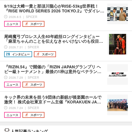
9/19は大﨑一貴と那須川龍心がRISE-53kg世界戦！
『RISE WORLD SERIES 2026 TOKYO.2』でダイレ…
2026.8.5 ｜ SPICER
ニュース
スポーツ
尾崎魔弓プロレス人生40年総括ロングインタビュー
「麻里ちゃんのことを伝えなきゃいけないのも役目…
2026.7.31 ｜ SPICER
インタビュー
スポーツ
『RIZIN.54』で開催の「RIZIN JAPANグランプリ ヘ
ビー級トーナメント」最後の1枠は意外なベテラン…
2026.7.29 ｜ SPICER
ニュース
スポーツ
キック界の未来を担う9団体の新鋭が後楽園ホールで
激突！ 株式会社東京ドーム主催『KORAKUEN JA…
2026.7.24 ｜ SPICER
ニュース
スポーツ
人気記事ランキング