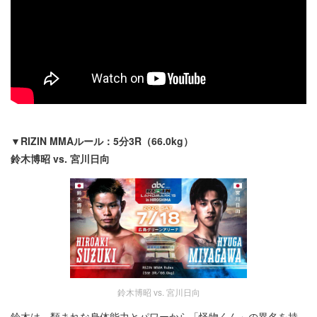
▼RIZIN MMAルール：5分3R（66.0kg）
鈴木博昭 vs. 宮川日向
鈴木博昭 vs. 宮川日向
鈴木は、類まれな身体能力とパワーから「怪物くん」の異名を持