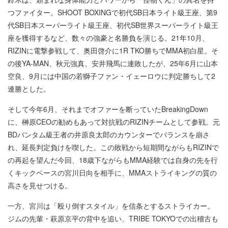
つファイター。SHOOT BOXINGで初代SB日本ライト級王座、第9
代SB日本スーパーライト級王座、初代SB世界スーパーライト級王
座を獲得するなど、数々の強豪と名勝負を演じる。21年10月、
RIZINに電撃参戦して、奥田啓介に1R TKO勝ちでMMA初白星。そ
の後YA-MAN、秋元強真、安井飛馬に連敗したが、25年6月に山本
空良、9月には中国の若獅子ファン・イェーロウに判定勝ちして2
連勝とした。
そして今年6月、それまでオファーを断っていたBreakingDown
に、榊原CEOの勧めもあって対抗戦のRIZINチームとして参戦。元
BDバンタム級王者の井原良太郎のカウンターでバランスを崩さ
れ、延長判定負けを喫した。この敗戦から短期間ながらもRIZINで
の再起を望んだ今回、18歳下ながらもMMA経験では自身の先を行
くキックベースの宮川日向を相手に、MMAストライキングの質の
高さを見せつける。
一方、宮川は「殴り倒すスタイル」を信条とするストライカー。
ジムの先輩・萩原京平の背中を追い、TRIBE TOKYOでの出稽古も