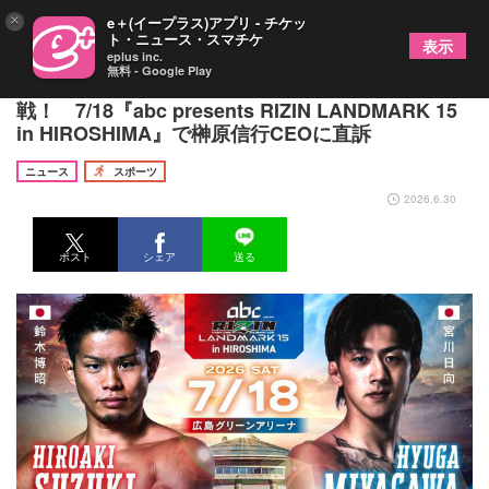
×
e＋(イープラス)アプリ - チケッ
ト・ニュース・スマチケ
表示
eplus inc.
無料 - Google Play
BD直後の“怪物くん”鈴木博昭が宮川日向と対
戦！ 7/18『abc presents RIZIN LANDMARK 15
in HIROSHIMA』で榊原信行CEOに直訴
ニュース
スポーツ
2026.6.30
ポスト
シェア
送る