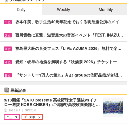
Daily
Weekly
Monthly
坂本冬美、歌手生活40周年記念でおくる明治座公演のメイ…
1
位
西川貴教に直撃、滋賀最大の音楽イベント『FEST. INAZU…
2
位
福島最大級の音楽フェス『LIVE AZUMA 2026』無料で楽…
3
位
愛知・岐阜の地酒を満喫する『秋酒祭 2026』チケット一…
4
位
『サントリー1万人の第九』Aぇ! groupの佐野晶哉が合唱…
5
位
最新記事
9/13開催『SATO presents 高校野球女子選抜vsイチ
ロー選抜 KOBE CHIBEN』に習志野高校吹奏楽部と…
2026.8.7 ｜ SPICER
ニュース
スポーツ