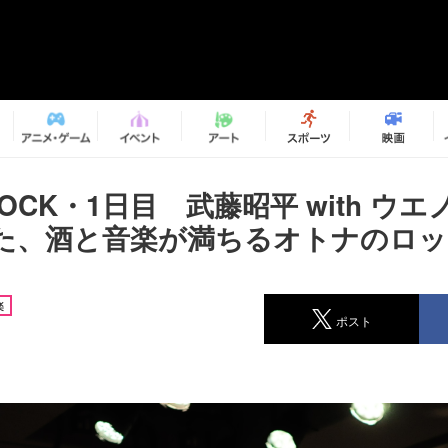
G ROCK・1日目 武藤昭平 with ウ
た、酒と音楽が満ちるオトナのロッ
楽
ポスト