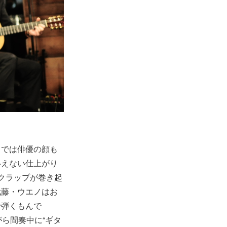
」では俳優の顔も
いえない仕上がり
クラップが巻き起
武藤・ウエノはお
で弾くもんで
ら間奏中に“ギタ