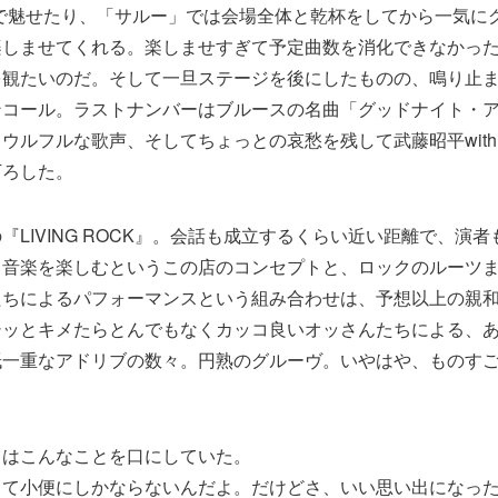
で魅せたり、「サルー」では会場全体と乾杯をしてから一気に
楽しませてくれる。楽しませすぎて予定曲数を消化できなかっ
を観たいのだ。そして一旦ステージを後にしたものの、鳴り止
ンコール。ラストナンバーはブルースの名曲「グッドナイト・
ウルフルな歌声、そしてちょっとの哀愁を残して武藤昭平wit
下ろした。
『LIVING ROCK』。会話も成立するくらい近い距離で、演
ら音楽を楽しむというこの店のコンセプトと、ロックのルーツ
たちによるパフォーマンスという組み合わせは、予想以上の親
シッとキメたらとんでもなくカッコ良いオッさんたちによる、
紙一重なアドリブの数々。円熟のグルーヴ。いやはや、ものす
ノはこんなことを口にしていた。
って小便にしかならないんだよ。だけどさ、いい思い出になっ