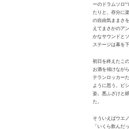
ーのドラムソロ”
たりと、存分に
の自由気ままさ
えてまさかのア
かなサウンドとソ
ステージは幕を
初日を終えたこの
お酒を傾けなが
テランロッカー
ように思う。ビ
姿。悪ふざけと
た。
そういえばウエ
「いくら飲んだ