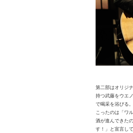
第二部はオリジ
持つ武藤をウエ
で喝采を浴びる
こったのは「ワ
酒が進んできた
す！」と宣言して