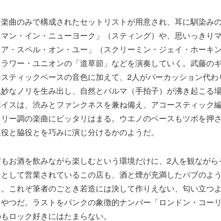
ー楽曲のみで構成されたセットリストが用意され、耳に馴染み
ュマン・イン・ニューヨーク」（スティング）や、思いっきり
・ア・スペル・オン・ユー」（スクリーミン・ジェイ・ホーキ
フラワー・ユニオンの「道草節」などを演奏していく。武藤の
ースティックベースの音色に加えて、2人がパーカッション代わ
絶妙なノリを生み出し、自然とパルマ（手拍子）が沸き起こる
ボイスは、渋みとファンクネスを兼ね備え、アコースティック
トリー調の楽曲にピッタリはまる。ウエノのベースもツボを押
主役と脇役とを巧みに演じ分けるかのようだ。
席もお酒を飲みながら楽しむという環境だけに、2人を観ながら
ーとして営業されているこの店も、酒と煙が充満したパブのよ
）。これぞ筆者のごとき若造には決して作りえない、匂い立つ
てやつだ。ラストをパンクの象徴的ナンバー「ロンドン・コー
のもロック好きにはたまらない。