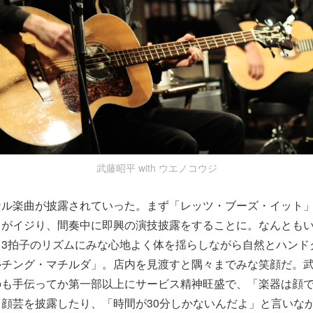
武藤昭平 with ウエノコウジ
ナル楽曲が披露されていった。まず「レッツ・ブーズ・イット
ノがイジり、間奏中に即興の演技披露をすることに。なんとも
。3拍子のリズムにみな心地よく体を揺らしながら自然とハンド
ルチング・マチルダ」。店内を見渡すと隅々までみな笑顔だ。
のも手伝ってか第一部以上にサービス精神旺盛で、「楽器は顔
顔芸を披露したり、「時間が30分しかないんだよ」と言いなが