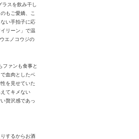
グラスを飲み干し
たのもご愛嬌、こ
まない手拍子に応
アイリーン」で温
hウエノコウジの
者もファンも食事と
まで血肉としたベ
和性を見せていた
あえてキメない
ごい贅沢感であっ
たりするからお酒