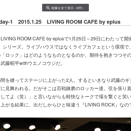
画像を全て表示（6件）
day-1 2015.1.25 LIVING ROOM CAFE by eplus
VING ROOM CAFE by eplusで1月25日～29日にわたっ
ROCK』シリーズ。ライブハウスではなくライブカフェという環境
の「ロック」はどのようなものとなるのか。期待を抱きつつそ
武藤昭平withウエノコウジだ。
の間を縫ってステージに上がった2人。するといきなり武藤のギ
グに見舞われる。だがそこは百戦錬磨のロッカー達。弦を張り
くしてよ（笑）」と言いながらも軽快なトークで場を繋ぐと笑
上がる結果に。出だしからひと味違う『LIVING ROCK』なの