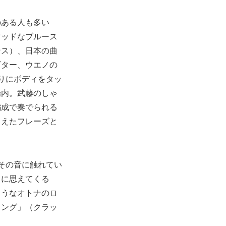
のある人も多い
マッドなブルース
ンス）、日本の曲
ギター、ウエノの
りにボディをタッ
場内。武藤のしゃ
編成で奏でられる
さえたフレーズと
その音に触れてい
うに思えてくる
ようなオトナのロ
リング」（クラッ