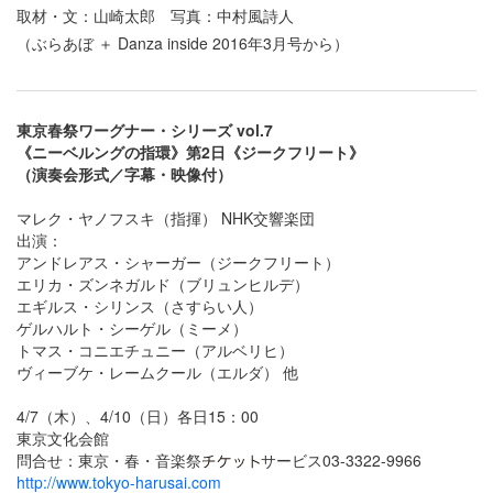
取材・文：山崎太郎 写真：中村風詩人
（ぶらあぼ ＋ Danza inside 2016年3月号から）
東京春祭ワーグナー・シリーズ vol.7
《ニーベルングの指環》第2日《ジークフリート》
（演奏会形式／字幕・映像付）
マレク・ヤノフスキ（指揮） NHK交響楽団
出演：
アンドレアス・シャーガー（ジークフリート）
エリカ・ズンネガルド（ブリュンヒルデ）
エギルス・シリンス（さすらい人）
ゲルハルト・シーゲル（ミーメ）
トマス・コニエチュニー（アルベリヒ）
ヴィーブケ・レームクール（エルダ） 他
4/7（木）、4/10（日）各日15：00
東京文化会館
問合せ：東京・春・音楽祭
サービス03-3322-9966
http://www.tokyo-harusai.com