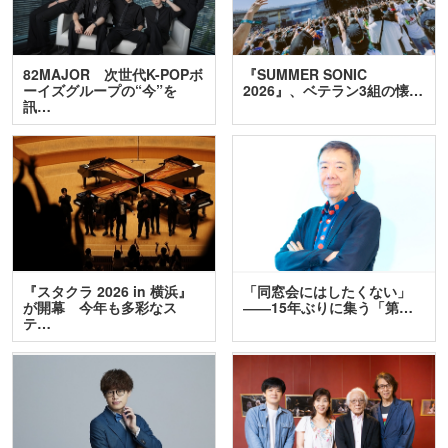
82MAJOR 次世代K-POPボ
『SUMMER SONIC
ーイズグループの“今”を
2026』、ベテラン3組の懐…
訊…
『スタクラ 2026 in 横浜』
「同窓会にはしたくない」
が開幕 今年も多彩なス
――15年ぶりに集う「第…
テ…