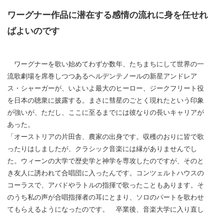
ワーグナー作品に潜在する感情の流れに身を任せれ
ばよいのです
ワーグナーを歌い始めてわずか数年、たちまちにして世界の一
流歌劇場を席巻しつつあるヘルデンテノールの新星アンドレア
ス・シャーガーが、いよいよ最大のヒーロー、ジークフリート役
を日本の聴衆に披露する。まさに彗星のごとく現れたという印象
が強いが、ただし、ここに至るまでには彼なりの長いキャリアが
あった。
「オーストリアの片田舎、農家の出身です。収穫のおりに皆で歌
ったりはしましたが、クラシック音楽には縁がありませんでし
た。ウィーンの大学で歴史学と神学を専攻したのですが、そのと
き友人に誘われて合唱団に入ったんです。コンツェルトハウスの
コーラスで、アバドやラトルの指揮で歌ったこともあります。そ
のうち私の声が合唱指揮者の耳にとまり、ソロのパートを歌わせ
てもらえるようになったのです。 卒業後、音楽大学に入り直し