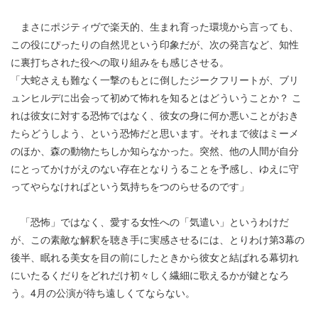
まさにポジティヴで楽天的、生まれ育った環境から言っても、
この役にぴったりの自然児という印象だが、次の発言など、知性
に裏打ちされた役への取り組みをも感じさせる。
「大蛇さえも難なく一撃のもとに倒したジークフリートが、ブリ
ュンヒルデに出会って初めて怖れを知るとはどういうことか？ こ
れは彼女に対する恐怖ではなく、彼女の身に何か悪いことがおき
たらどうしよう、という恐怖だと思います。それまで彼はミーメ
のほか、森の動物たちしか知らなかった。突然、他の人間が自分
にとってかけがえのない存在となりうることを予感し、ゆえに守
ってやらなければという気持ちをつのらせるのです」
「恐怖」ではなく、愛する女性への「気遣い」というわけだ
が、この素敵な解釈を聴き手に実感させるには、とりわけ第3幕の
後半、眠れる美女を目の前にしたときから彼女と結ばれる幕切れ
にいたるくだりをどれだけ初々しく繊細に歌えるかが鍵となろ
う。4月の公演が待ち遠しくてならない。