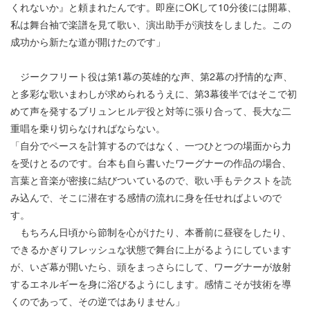
くれないか』と頼まれたんです。即座にOKして10分後には開幕、
私は舞台袖で楽譜を見て歌い、演出助手が演技をしました。この
成功から新たな道が開けたのです」
ジークフリート役は第1幕の英雄的な声、第2幕の抒情的な声、
と多彩な歌いまわしが求められるうえに、第3幕後半ではそこで初
めて声を発するブリュンヒルデ役と対等に張り合って、長大な二
重唱を乗り切らなければならない。
「自分でペースを計算するのではなく、一つひとつの場面から力
を受けとるのです。台本も自ら書いたワーグナーの作品の場合、
言葉と音楽が密接に結びついているので、歌い手もテクストを読
み込んで、そこに潜在する感情の流れに身を任せればよいので
す。
もちろん日頃から節制を心がけたり、本番前に昼寝をしたり、
できるかぎりフレッシュな状態で舞台に上がるようにしています
が、いざ幕が開いたら、頭をまっさらにして、ワーグナーが放射
するエネルギーを身に浴びるようにします。感情こそが技術を導
くのであって、その逆ではありません」