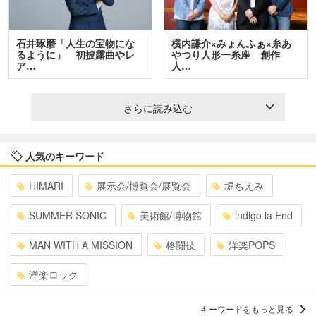
石井琢磨「人生の宝物にな
横内謙介×みょんふぁ×糸あ
るように」 初披露曲やレ
やつり人形一糸座 創作
ア…
人…
さらに読み込む
人気のキーワード
HIMARI
展示会/博覧会/展覧会
堀ちえみ
SUMMER SONIC
美術館/博物館
indigo la End
MAN WITH A MISSION
格闘技
洋楽POPS
洋楽ロック
キーワードをもっと見る