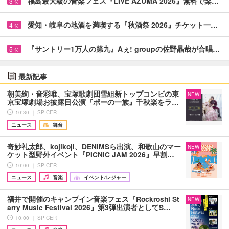
福島最大級の音楽フェス『LIVE AZUMA 2026』無料で楽…
3
位
愛知・岐阜の地酒を満喫する『秋酒祭 2026』チケット一…
4
位
『サントリー1万人の第九』Aぇ! groupの佐野晶哉が合唱…
5
位
最新記事
朝美絢・音彩唯、宝塚歌劇団雪組新トップコンビの東
NEW
京宝塚劇場お披露目公演『ポーの一族』千秋楽をラ…
10:30 ｜ SPICER
ニュース
舞台
奇妙礼太郎、kojikoji、DENIMSら出演、和歌山のマー
NEW
ケット型野外イベント『PICNIC JAM 2026』早割…
10:00 ｜ SPICER
ニュース
音楽
イベント/レジャー
福井で開催のキャンプイン音楽フェス『Rockroshi St
NEW
arry Music Festival 2026』第3弾出演者としてS…
10:00 ｜ SPICER