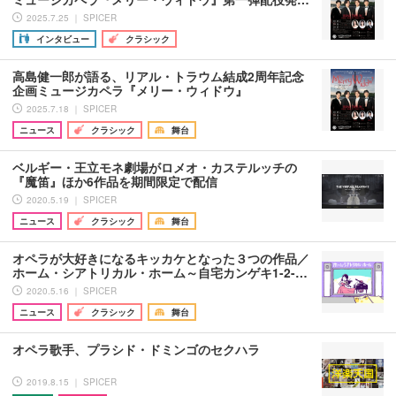
2025.7.25 ｜ SPICER
インタビュー
クラシック
高島健一郎が語る、リアル・トラウム結成2周年記念
企画ミュージカペラ『メリー・ウィドウ』
2025.7.18 ｜ SPICER
ニュース
クラシック
舞台
ベルギー・王立モネ劇場がロメオ・カステルッチの
『魔笛』ほか6作品を期間限定で配信
2020.5.19 ｜ SPICER
ニュース
クラシック
舞台
オペラが大好きになるキッカケとなった３つの作品／
ホーム・シアトリカル・ホーム～自宅カンゲキ1-2-…
2020.5.16 ｜ SPICER
ニュース
クラシック
舞台
オペラ歌手、プラシド・ドミンゴのセクハラ
2019.8.15 ｜ SPICER