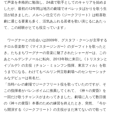
て声楽を本格的に勉強し、24歳で歌手としてのキャリアを始めま
したが、最初の12年間は地方の劇場でオペレッタばかりを歌う生
活が続きました。メルヘン仕立ての《ジークフリート》は軽喜歌
劇に通じる要素も多く、活気あふれる若者を歌い演じるにあたっ
て、この経験がとても役立っています」
ワーグナーとの出会いは2009年、グスタフ・クーンが主宰する
チロル音楽祭で《マイスタージンガー》のダーフィトを歌ったと
き。たちまちワーグナーの音楽に魅了されたシャーガーは、この
あとヘルデンテノールに転向、2013年秋に来日し《トリスタンと
イゾルデ》の主役（チョン・ミョンフン指揮、東京フィル）を歌
うまでになる。わけてもベルリン州立歌劇場へのセンセーショナ
ルなデビューは有名だ。
「当時ハレの劇場でジークフリート役を歌っていたのですが、そ
この指揮者がバレンボイムに推薦してくれて、《神々の黄昏》を
一回だけ歌うチャンスがまわってきました。劇場に入って数日後
の《神々の黄昏》本番のための練習を終えたとき、突然、『今か
ら開演する《ジークフリート》の主役がまだ来てないので歌って