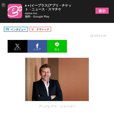
×
e＋(イープラス)アプリ - チケッ
ト・ニュース・スマチケ
表示
eplus inc.
無料 - Google Play
アンドレアス・シャーガー（テノール）
インタビュー
クラシック
2016.3.25
ポスト
シェア
送る
アンドレアス・シャーガー