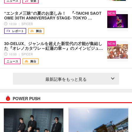
ニュース
音楽
“エンタメ三昧”の夏のお楽しみ！ 『-TAICHI SAOT
NEW
OME 30TH ANNIVERSARY STAGE- TOKYO …
10:00 ｜ SPICER
レポート
舞台
30-DELUX、ジャンルを超えた新世代の才能が集結し
NEW
た『オレノカタワレ～紅蓮の章～』のメインビジュ…
10:00 ｜ SPICER
ニュース
舞台
最新記事をもっと見る
POWER PUSH