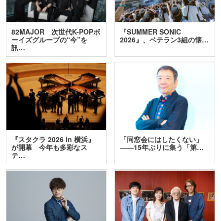
82MAJOR 次世代K-POPボ
『SUMMER SONIC
ーイズグループの“今”を
2026』、ベテラン3組の懐…
訊…
『スタクラ 2026 in 横浜』
「同窓会にはしたくない」
が開幕 今年も多彩なス
――15年ぶりに集う「第…
テ…