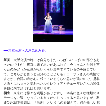
──東京公演への意気込みを。
舞美
大阪公演の時には自分もまだいっぱいいっぱいの部分もあ
ったのですが、東京に来て思いがあふれて、今ちゃんと台詞を言
ったのかどうか意識がないくらい集中できているのを感じてい
て、どちらかと言うと自分のことよりもチェーザレさんの表情で
すとか、台詞の声が心に残っているくらい思いが強いので、是非
大阪とはちょっと変わったルクレツィアとチェーザレさんの関係
を観に来て頂ければと思います。
桐生
東京には様々な劇場がありますし、本当に色々な種類のス
テージをご覧になっている方々がいらっしゃると思いますが、私
達OSK日本歌劇団、「歌劇」というものを越えて、何か新しい魅