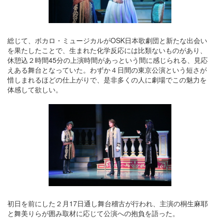
総じて、ボカロ・ミュージカルがOSK日本歌劇団と新たな出会い
を果たしたことで、生まれた化学反応には比類ないものがあり、
休憩込２時間45分の上演時間があっという間に感じられる、見応
えある舞台となっていた。わずか４日間の東京公演という短さが
惜しまれるほどの仕上がりで、是非多くの人に劇場でこの魅力を
体感して欲しい。
初日を前にした２月17日通し舞台稽古が行われ、主演の桐生麻耶
と舞美りらが囲み取材に応じて公演への抱負を語った。