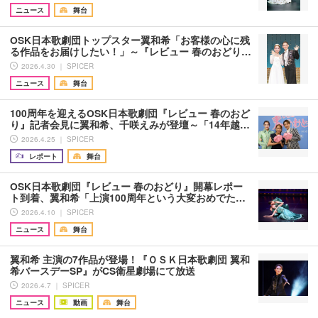
ニュース
舞台
OSK日本歌劇団トップスター翼和希「お客様の心に残
る作品をお届けしたい！」～『レビュー 春のおどり…
2026.4.30 ｜ SPICER
ニュース
舞台
100周年を迎えるOSK日本歌劇団『レビュー 春のおど
り』記者会見に翼和希、千咲えみが登壇～「14年越…
2026.4.25 ｜ SPICER
レポート
舞台
OSK日本歌劇団『レビュー 春のおどり』開幕レポー
ト到着、翼和希「上演100周年という大変おめでた…
2026.4.10 ｜ SPICER
ニュース
舞台
翼和希 主演の7作品が登場！『ＯＳＫ日本歌劇団 翼和
希バースデーSP』がCS衛星劇場にて放送
2026.4.7 ｜ SPICER
ニュース
動画
舞台