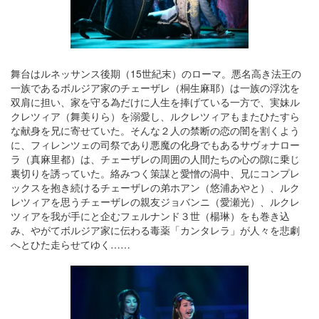
舞台はルネッサンス後期（15世紀末）のローマ。悪名高き法王の
一族であるボルジア家のチェーザレ（桐生麻耶）は一族の浮沈を
双肩に担い、家を守る為だけに人生を捧げている一方で、実妹ル
クレツィア（舞美りら）を溺愛し、ルクレツィアもまたひたすら
な献身を兄に寄せていた。そんな２人の禁断の恋の闇を割くよう
に、フィレンツェの司祭であり悪魔の化身でもあるサヴォナロー
ラ（真麻里都）は、チェーザレの周囲の人間たちの心の隙に乗じ
裏切りを誘っていた。絡みつく策謀と愛憎の渦中、兄にコンプレ
ックスを抱き続けるチェーザレの弟ホアン（悠浦あやと）、ルク
レツィアを思うチェーザレの親友ジョバンニ（愛瀬光）、ルクレ
ツィアを我が手にと企むフェルナンド３世（楊琳）をも巻き込
み、やがてボルジア家に伝わる毒薬「カンタレラ」が人々を悲劇
へとひた走らせてゆく……