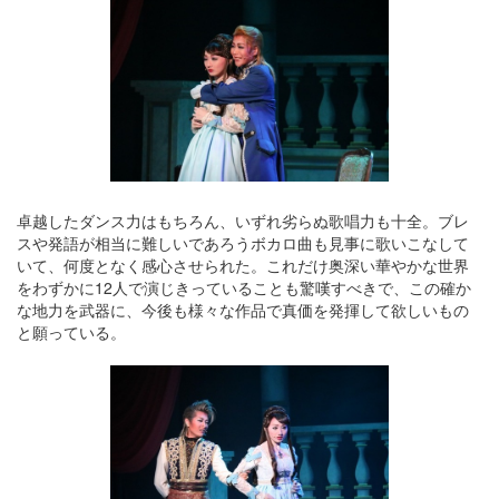
卓越したダンス力はもちろん、いずれ劣らぬ歌唱力も十全。ブレ
スや発語が相当に難しいであろうボカロ曲も見事に歌いこなして
いて、何度となく感心させられた。これだけ奥深い華やかな世界
をわずかに12人で演じきっていることも驚嘆すべきで、この確か
な地力を武器に、今後も様々な作品で真価を発揮して欲しいもの
と願っている。