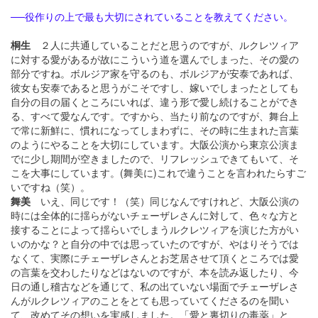
──役作りの上で最も大切にされていることを教えてください。
桐生
２人に共通していることだと思うのですが、ルクレツィア
に対する愛があるが故にこういう道を選んでしまった、その愛の
部分ですね。ボルジア家を守るのも、ボルジアが安泰であれば、
彼女も安泰であると思うがこそですし、嫁いでしまったとしても
自分の目の届くところにいれば、違う形で愛し続けることができ
る、すべて愛なんです。ですから、当たり前なのですが、舞台上
で常に新鮮に、慣れになってしまわずに、その時に生まれた言葉
のようにやることを大切にしています。大阪公演から東京公演ま
でに少し期間が空きましたので、リフレッシュできてもいて、そ
こを大事にしています。(舞美に)これで違うことを言われたらすご
いですね（笑）。
舞美
いえ、同じです！（笑）同じなんですけれど、大阪公演の
時には全体的に揺らがないチェーザレさんに対して、色々な方と
接することによって揺らいでしまうルクレツィアを演じた方がい
いのかな？と自分の中では思っていたのですが、やはりそうでは
なくて、実際にチェーザレさんとお芝居させて頂くところでは愛
の言葉を交わしたりなどはないのですが、本を読み返したり、今
日の通し稽古などを通じて、私の出ていない場面でチェーザレさ
んがルクレツィアのことをとても思っていてくださるのを聞い
て、改めてその想いを実感しました。「愛と裏切りの毒薬」と、