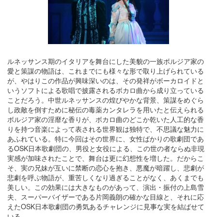
ルネッサンス期のイタリアを舞台にした美貌の一族ボルジア家の
愛と策謀の物語は、これまでにも様々な形で取り上げられている
が、やはりこの作品が興味深いのは、その発祥がボーカロイドと
いうソフトによる歌唱で披露されるボカロ曲から成り立っている
ことだろう。中世ルネッサンスの煌びやかな背景、策謀をめぐら
し政敵を倒すために秘伝の毒薬カンタレラを用いたと伝えられる
ボルジア家の淫靡な香りが、ボカロ曲のどこか乾いた人工的な香
りを持つ音楽によって表される世界観は独特で、不思議な魅力に
あふれている。特に今回はその世界に、女性ばかりの歌劇団であ
るOSK日本歌劇団の、男役と女役による、この世の者ならぬ非現
実感が加味されたことで、舞台は更に幻想性を増した。だからこ
そ、実の兄妹が互いに禁断の恋心を抱き、悪魔が暗躍し、悲劇が
悲劇を呼ぶ物語が、重苦しくなり過ぎることがなく、あくまでも
美しい。この効果には大きなものがあって、演出・振付の上島雪
夫、スーパーバイザーである片岡義朗の確かな目線と、それに応
えたOSK日本歌劇団の勇気あるチャレンジに見事な実を結ばせて
いる。