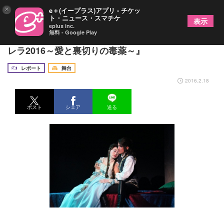
×
e＋(イープラス)アプリ - チケッ
ト・ニュース・スマチケ
表示
eplus inc.
無料 - Google Play
OSK日本歌劇団が銀座博品館劇場に登場！『カンタ
レラ2016～愛と裏切りの毒薬～』
レポート
舞台
2016.2.18
ポスト
シェア
送る