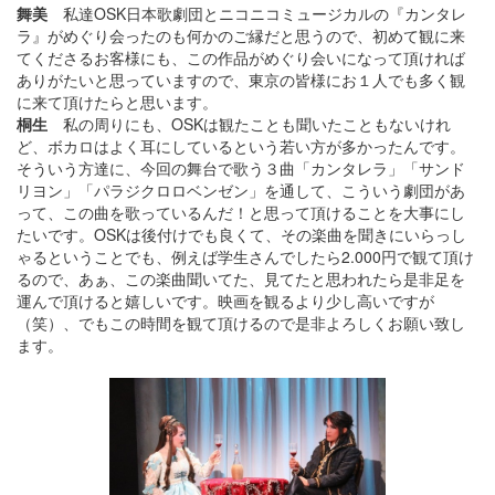
舞美
私達OSK日本歌劇団とニコニコミュージカルの『カンタレ
ラ』がめぐり会ったのも何かのご縁だと思うので、初めて観に来
てくださるお客様にも、この作品がめぐり会いになって頂ければ
ありがたいと思っていますので、東京の皆様にお１人でも多く観
に来て頂けたらと思います。
桐生
私の周りにも、OSKは観たことも聞いたこともないけれ
ど、ボカロはよく耳にしているという若い方が多かったんです。
そういう方達に、今回の舞台で歌う３曲「カンタレラ」「サンド
リヨン」「パラジクロロベンゼン」を通して、こういう劇団があ
って、この曲を歌っているんだ！と思って頂けることを大事にし
たいです。OSKは後付けでも良くて、その楽曲を聞きにいらっし
ゃるということでも、例えば学生さんでしたら2.000円で観て頂け
るので、あぁ、この楽曲聞いてた、見てたと思われたら是非足を
運んで頂けると嬉しいです。映画を観るより少し高いですが
（笑）、でもこの時間を観て頂けるので是非よろしくお願い致し
ます。