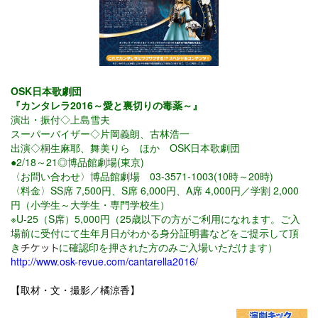
OSK日本歌劇団
『カンタレラ2016～愛と裏切りの毒薬～』
演出・振付◇上島雪夫
スーパーバイザー◇片岡義朗、古林浩一
出演◇桐生麻耶、舞美りら ほか OSK日本歌劇団
●2/18～21◎博品館劇場(東京)
〈お問い合わせ〉博品館劇場 03-3571-1003(10時～20時)
〈料金〉
SS席 7,500円、S席 6,000円、A席 4,000円／学割 2,000
円（小学生～大学生・専門学校生）
※U-25（S席）5,000円（25歳以下の方がご利用になれます。ご入
場前に受付にて生年月日がわかる身分証明書などをご提示して頂
き
に確認印を押された方のみご入場いただけます）
http://www.osk-revue.com/cantarella2016/
【取材・文・撮影／橘涼香】