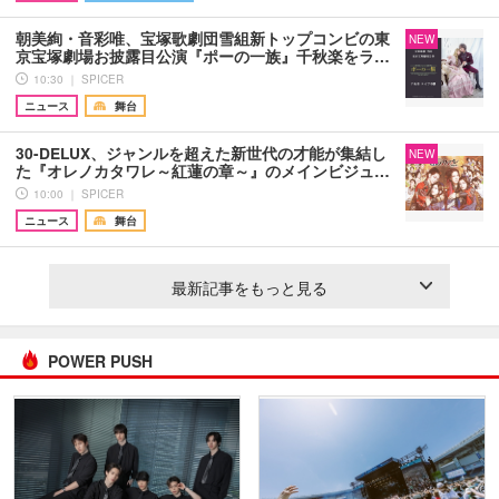
朝美絢・音彩唯、宝塚歌劇団雪組新トップコンビの東
NEW
京宝塚劇場お披露目公演『ポーの一族』千秋楽をラ…
10:30 ｜ SPICER
ニュース
舞台
30-DELUX、ジャンルを超えた新世代の才能が集結し
NEW
た『オレノカタワレ～紅蓮の章～』のメインビジュ…
10:00 ｜ SPICER
ニュース
舞台
最新記事をもっと見る
POWER PUSH