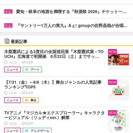
愛知・岐阜の地酒を満喫する『秋酒祭 2026』チケット一…
4
位
『サントリー1万人の第九』Aぇ! groupの佐野晶哉が合唱…
5
位
最新記事
木梨憲武による3度目の全国巡回展『木梨憲武展－TO
NEW
UCH』北海道で初開催 8月22日（土）までサッ…
12:10 ｜ SPICER
ニュース
アート
【7/31（金）～8/6（木）】舞台ジャンルの人気記事
NEW
ランキングTOP5
12:00 ｜ SPICER
ニュース
舞台
TVアニメ『マジカル★エクスプローラー』キャラクタ
NEW
ービジュアル（リュディver.）解禁
12:00 ｜ SPICER
ニュース
アニメ/ゲーム