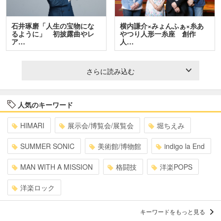
石井琢磨「人生の宝物にな
横内謙介×みょんふぁ×糸あ
るように」 初披露曲やレ
やつり人形一糸座 創作
ア…
人…
さらに読み込む
人気のキーワード
HIMARI
展示会/博覧会/展覧会
堀ちえみ
SUMMER SONIC
美術館/博物館
indigo la End
MAN WITH A MISSION
格闘技
洋楽POPS
洋楽ロック
キーワードをもっと見る