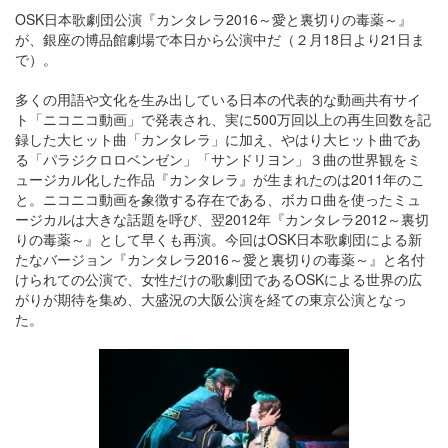
OSK日本歌劇団公演『カンタレラ2016～愛と裏切りの毒薬～』
が、銀座の博品館劇場で本日から公演中だ（２月18日より21日ま
で）。
多くの用語や文化を生み出している日本の代表的な動画共有サイ
ト「ニコニコ動画」で発表され、実に500万回以上の再生回数を記
録した大ヒット曲「カンタレラ」に加え、やはり大ヒット曲であ
る「パラジクロロベンゼン」「サンドリヨン」３曲の世界観をミ
ュージカル化した作品『カンタレラ』が生まれたのは2011年のこ
と。ニコニコ動画を象徴する存在である、ボカロ曲を使ったミュ
ージカルは大きな話題を呼び、翌2012年『カンタレラ2012～裏切
りの毒薬～』として早くも再演。今回はOSK日本歌劇団による新
たなバージョン『カンタレラ2016～愛と裏切りの毒薬～』と名付
けられての公演で、女性だけの歌劇団であるOSKによる世界の広
がりが期待を集め、大盛況の大阪公演を経ての東京公演となっ
た。