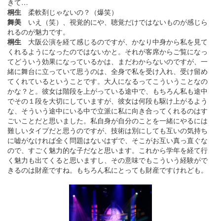
きて…
桐生
柔軟剤じゃないの？（爆笑）
舞美
いえ（笑）、視覚的にや、聴覚だけではないものが感じら
れるのが魅力です。
桐生
大阪公演を経て感じるのですが、かなり中身から私を見て
くれるようになったのではないかと。それが客席からご覧になっ
てどういう効果になっているかは、まだわからないのですが、一
緒に舞台に立っていて思うのは、全身で私を受け入れ、受け留め
てくれているということです。大人になるってこういうことなの
かな？と。彼女は階段を上がっている途中で、もちろん私も途中
でその１段を大切にしていますが、彼女は何段も駆け上がるよう
な、そういう途中にいる中で立派に私に向き合ってくれるのはす
ごいことだと思いました。私自身が自分のことを一緒にやるには
難しいタイプだと思うのですが、技術は別にしても互いの気持ち
に嘘がなければ全く問題はないはずで、そこがお互い真っ直ぐな
ので、すごく魅力的な子だなと思います。これから学年を経て行
く魅力も出てくると思いますし、その意味でもこういう経験がで
きるのは財産ですね。もちろん私にとっても財産ですけれども。