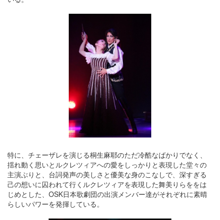
特に、チェーザレを演じる桐生麻耶のただ冷酷なばかりでなく、
揺れ動く思いとルクレツィアへの愛をしっかりと表現した堂々の
主演ぶりと、台詞発声の美しさと優美な身のこなしで、深すぎる
己の想いに囚われて行くルクレツィアを表現した舞美りらををは
じめとした、OSK日本歌劇団の出演メンバー達がそれぞれに素晴
らしいパワーを発揮している。