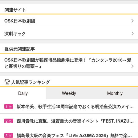
関連サイト
OSK日本歌劇団
演劇キック
提供元関連記事
OSK日本歌劇団が銀座博品館劇場に登場！『カンタレラ2016～愛
と裏切りの毒薬～』
人気記事ランキング
Daily
Weekly
Monthly
坂本冬美、歌手生活40周年記念でおくる明治座公演のメイ…
1
位
西川貴教に直撃、滋賀最大の音楽イベント『FEST. INAZU…
2
位
福島最大級の音楽フェス『LIVE AZUMA 2026』無料で楽…
3
位