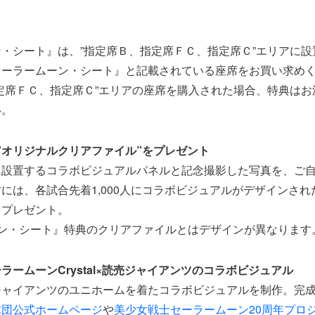
・シート』は、”指定席Ｂ、指定席ＦＣ、指定席Ｃ”エリアに設
セーラームーン・シート』と記載されている座席をお買い求め
定席ＦＣ、指定席Ｃ”エリアの座席を購入された場合、特典はお
い。
人に”オリジナルクリアファイル”をプレゼント
設置するコラボビジュアルパネルと記念撮影した写真を、ご自
には、各試合先着1,000人にコラボビジュアルがデザインさ
をプレゼント。
ーン・シート』特典のクリアファイルとはデザインが異なります
ラームーンCrystal×読売ジャイアンツのコラボビジュアル
ジャイアンツのユニホームを着たコラボビジュアルを制作。完
球団公式ホームページ
や
美少女戦士セーラームーン20周年プロ