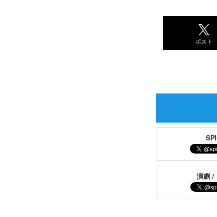
ポスト
S
演劇 /