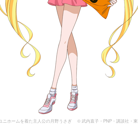
ユニホームを着た主人公の月野うさぎ © 武内直子・PNP・講談社・