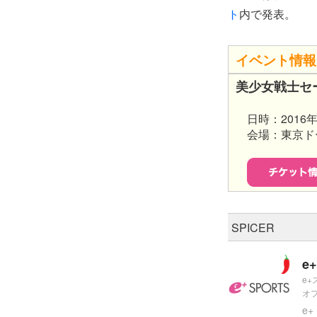
ト
内で発表。​
イベント情報
美少女戦士セー
日時：2016年5
会場：東京ド
SPICER
e+
e
オ
e