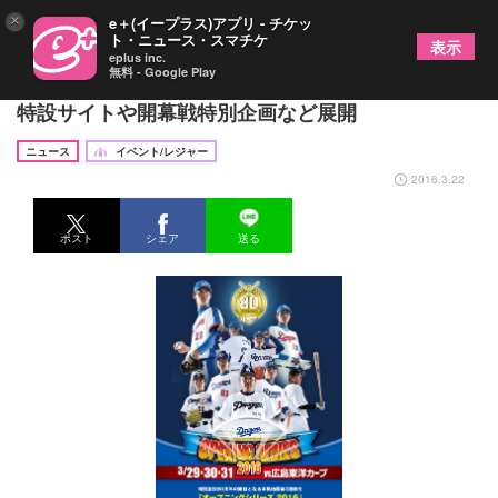
×
e＋(イープラス)アプリ - チケッ
ト・ニュース・スマチケ
表示
eplus inc.
無料 - Google Play
中日ドラゴンズ球団創設80周年！ファン感動必至の
特設サイトや開幕戦特別企画など展開
ニュース
イベント/レジャー
2016.3.22
ポスト
シェア
送る