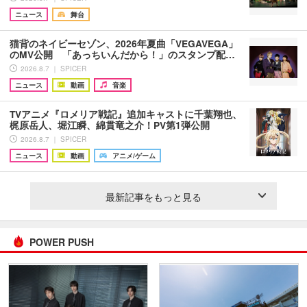
ニュース
舞台
猫背のネイビーセゾン、2026年夏曲「VEGAVEGA」
のMV公開 「あっちいんだから！」のスタンプ配…
2026.8.7 ｜ SPICER
ニュース
動画
音楽
TVアニメ『ロメリア戦記』追加キャストに千葉翔也、
梶原岳人、堀江瞬、綿貫竜之介！PV第1弾公開
2026.8.7 ｜ SPICER
ニュース
動画
アニメ/ゲーム
最新記事をもっと見る
POWER PUSH