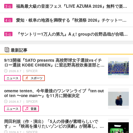
福島最大級の音楽フェス『LIVE AZUMA 2026』無料で楽…
3
位
愛知・岐阜の地酒を満喫する『秋酒祭 2026』チケット一…
4
位
『サントリー1万人の第九』Aぇ! groupの佐野晶哉が合唱…
5
位
最新記事
9/13開催『SATO presents 高校野球女子選抜vsイチ
ロー選抜 KOBE CHIBEN』に習志野高校吹奏楽部と…
2026.8.7 ｜ SPICER
ニュース
スポーツ
omeme tenten、今年最後のワンマンライブ『ten out
of ten 〜one man〜』を11月に開催決定
2026.8.7 ｜ SPICER
ニュース
音楽
岡田利規（作・演出）「5人の俳優が素晴らしいで
す」～『映画を撮りたいゾンビの演劇』が開幕し、…
2026.8.7 ｜ SPICER