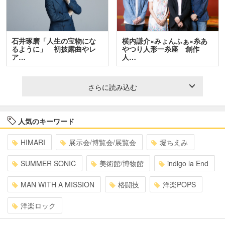
石井琢磨「人生の宝物にな
横内謙介×みょんふぁ×糸あ
るように」 初披露曲やレ
やつり人形一糸座 創作
ア…
人…
さらに読み込む
人気のキーワード
HIMARI
展示会/博覧会/展覧会
堀ちえみ
SUMMER SONIC
美術館/博物館
indigo la End
MAN WITH A MISSION
格闘技
洋楽POPS
洋楽ロック