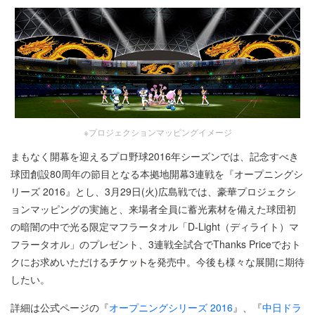
※プロジェクションマッピングイメージ
まもなく開幕を迎えるプロ野球2016年シーズンでは、記念すべき
球団創設80周年の節目となる本拠地開幕3連戦を『オープニングシ
リーズ 2016』とし、3月29日(火)広島戦では、豪華プロジェクシ
ョンマッピングの実施と、来場者全員に蓄光素材を備えた球団初
の暗闇の中で光る限定マフラータオル「D-Light（ディライト）マ
フラータオル」のプレゼント、3連戦全試合でThanks Priceでおト
クにお求めいただける
を発売中。今後も様々な展開に期待
したい。
詳細は公式ページの『
オープニングシリーズ 2016
』、『
中日ドラ