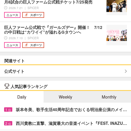
月8試合の巨人ファーム公式戦チケット7/25発売
2026.7.21 ｜ SPICER
ニュース
スポーツ
巨人ファーム公式戦で『ガールズデー』開催！ 7/12
の中日戦は“カワイイ”が溢れるGタウンへ
2026.7.10 ｜ SPICER
ニュース
スポーツ
関連サイト
公式サイト
人気記事ランキング
Daily
Weekly
Monthly
坂本冬美、歌手生活40周年記念でおくる明治座公演のメイ…
1
位
西川貴教に直撃、滋賀最大の音楽イベント『FEST. INAZU…
2
位