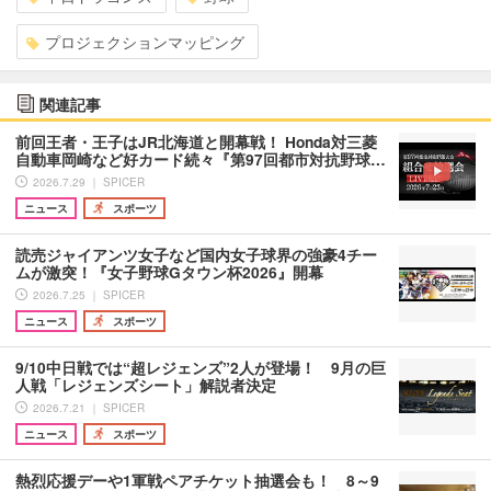
プロジェクションマッピング
関連記事
前回王者・王子はJR北海道と開幕戦！ Honda対三菱
自動車岡崎など好カード続々『第97回都市対抗野球…
2026.7.29 ｜ SPICER
ニュース
スポーツ
読売ジャイアンツ女子など国内女子球界の強豪4チー
ムが激突！『女子野球Gタウン杯2026』開幕
2026.7.25 ｜ SPICER
ニュース
スポーツ
9/10中日戦では“超レジェンズ”2人が登場！ 9月の巨
人戦「レジェンズシート」解説者決定
2026.7.21 ｜ SPICER
ニュース
スポーツ
熱烈応援デーや1軍戦ペアチケット抽選会も！ 8～9