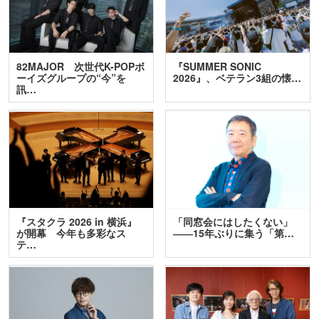
82MAJOR 次世代K-POPボ
『SUMMER SONIC
ーイズグループの“今”を
2026』、ベテラン3組の懐…
訊…
『スタクラ 2026 in 横浜』
「同窓会にはしたくない」
が開幕 今年も多彩なス
――15年ぶりに集う「第…
テ…