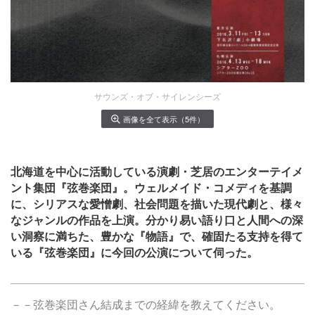
サウンズ・オブ・サイレンシーズ
画像を全て表示（5件）
北海道を中心に活動している演劇・芝居のエンターテイメ
ント集団『弦巻楽団』。ウェルメイド・コメディを基調
に、シリアスな愛憎劇、社会問題を描いた現代劇と、様々
なジャンルの作品を上演。分かり易い語り口と人間への深
い洞察に満ちた、豊かな『物語』で、確固たる支持を得て
いる『弦巻楽団』に今回の公演について伺った。
－－弦巻楽団さん結成までの経緯を教えてください。