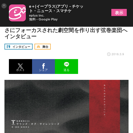
×
e＋(イープラス)アプリ - チケッ
ト・ニュース・スマチケ
表示
eplus inc.
無料 - Google Play
遊び心に満ちた会話や筋書きの中で可笑しさ、悲し
さにフォーカスされた劇空間を作り出す弦巻楽団へ
インタビュー
インタビュー
舞台
2016.3.9
ポスト
シェア
送る