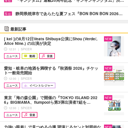
4
位
静岡県焼津市であらたな夏フェス『BON BON BON 2026…
5
位
最新記事
[ kei ]の8月12日Veats Shibuya公演にShou (Verde/,
NEW
Alice Nine.) の出演が決定
12:31 ｜ SPICER
ニュース
動画
音楽
愛知・岐阜の地酒を満喫する『秋酒祭 2026』チケッ
NEW
ト一般発売開始
12:00 ｜ SPICER
ニュース
イベント/レジャー
東京「海の森公園」で開催の『TOKYO ISLAND 202
NEW
6』BIGMAMA、flumpoolら第3弾出演者7組を…
12:00 ｜ SPICER
ニュース
音楽
力強い眼差しで見つめる小瀧 望演じるヤンと対照的な
NEW