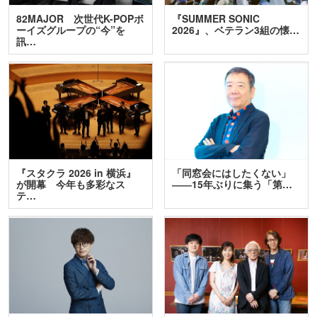
82MAJOR 次世代K-POPボ
『SUMMER SONIC
ーイズグループの“今”を
2026』、ベテラン3組の懐…
訊…
『スタクラ 2026 in 横浜』
「同窓会にはしたくない」
が開幕 今年も多彩なス
――15年ぶりに集う「第…
テ…