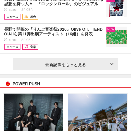
思想を持つ人々 『ロックンロール』のビジュアル…
12:00 ｜ SPICER
ニュース
舞台
長野で開催の『りんご音楽祭2026』Olive Oil、TEND
NEW
OUJIら第11弾出演アーティスト（16組）を発表
12:00 ｜ SPICER
ニュース
音楽
最新記事をもっと見る
POWER PUSH