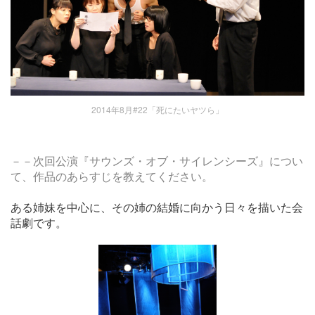
2014年8月#22「死にたいヤツら」
－
－
次回公演『サウンズ・オブ・サイレンシーズ』につい
て、作品のあらすじを教えてください。
ある姉妹を中心に、その姉の結婚に向かう日々を描いた会
話劇です。