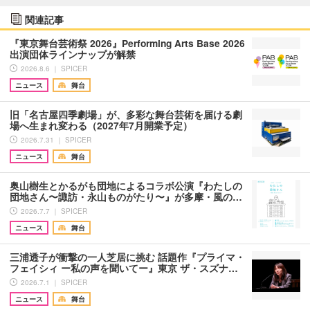
関連記事
『東京舞台芸術祭 2026』Performing Arts Base 2026
出演団体ラインナップが解禁
2026.8.6 ｜ SPICER
ニュース
舞台
旧「名古屋四季劇場」が、多彩な舞台芸術を届ける劇
場へ生まれ変わる（2027年7月開業予定）
2026.7.31 ｜ SPICER
ニュース
舞台
奥山樹生とかるがも団地によるコラボ公演『わたしの
団地さん〜諏訪・永山ものがたり〜』が多摩・風の…
2026.7.7 ｜ SPICER
ニュース
舞台
三浦透子が衝撃の一人芝居に挑む 話題作『プライマ・
フェイシィ ー私の声を聞いてー』東京 ザ・スズナ…
2026.7.1 ｜ SPICER
ニュース
舞台