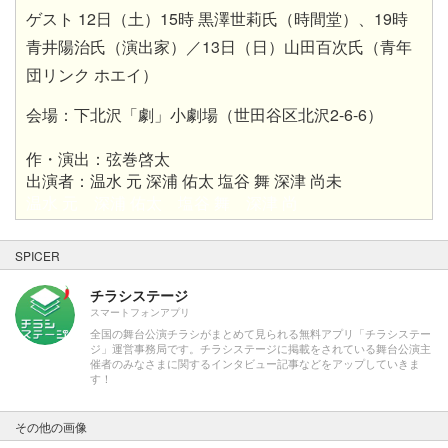
ゲスト 12日（土）15時 黒澤世莉氏（時間堂）、19時
青井陽治氏（演出家）／13日（日）山田百次氏（青年
団リンク ホエイ）
会場：下北沢「劇」小劇場（世田谷区北沢2-6-6）
作・演出：弦巻啓太
出演者：温水 元 深浦 佑太 塩谷 舞 深津 尚未
温水 元 深浦 佑太 塩谷 舞 深津 尚
SPICER
チラシステージ
スマートフォンアプリ
全国の舞台公演チラシがまとめて見られる無料アプリ「チラシステー
ジ」運営事務局です。チラシステージに掲載をされている舞台公演主
催者のみなさまに関するインタビュー記事などをアップしていきま
す！
その他の画像