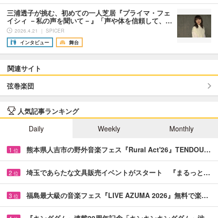
三浦透子が挑む、初めての一人芝居『プライマ・フェ
イシィ －私の声を聞いて－』「声や体を信頼して、…
2026.4.21 ｜ SPICER
インタビュー
舞台
関連サイト
弦巻楽団
人気記事ランキング
Daily
Weekly
Monthly
熊本県人吉市の野外音楽フェス『Rural Act'26』TENDOU…
1
位
埼玉であらたな文具販売イベントがスタート 『まるっと…
2
位
福島最大級の音楽フェス『LIVE AZUMA 2026』無料で楽…
3
位
『キングダム』連載20周年記念「キンキンキングダム」渋…