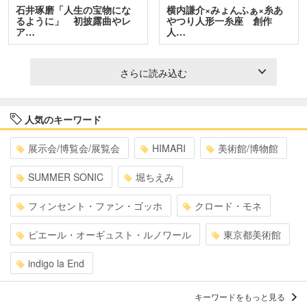
石井琢磨「人生の宝物にな
横内謙介×みょんふぁ×糸あ
るように」 初披露曲やレ
やつり人形一糸座 創作
ア…
人…
さらに読み込む
人気のキーワード
展示会/博覧会/展覧会
HIMARI
美術館/博物館
SUMMER SONIC
堀ちえみ
フィンセント・ファン・ゴッホ
クロード・モネ
ピエール・オーギュスト・ルノワール
東京都美術館
indigo la End
キーワードをもっと見る