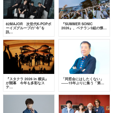
82MAJOR 次世代K-POPボ
『SUMMER SONIC
ーイズグループの“今”を
2026』、ベテラン3組の懐…
訊…
『スタクラ 2026 in 横浜』
「同窓会にはしたくない」
が開幕 今年も多彩なス
――15年ぶりに集う「第…
テ…