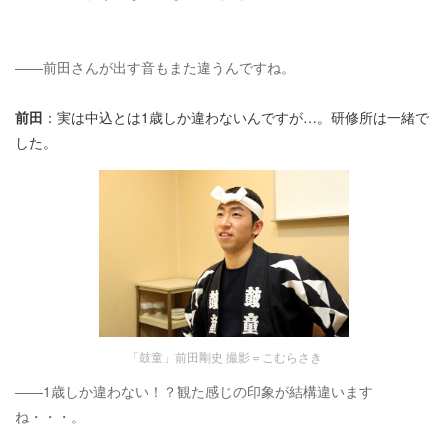
――前田さんが出す音もまた違うんですね。
前田
：実は中込とは1歳しか違わないんですが…。研修所は一緒で
した。
「鼓童」前田剛史 撮影＝こむらさき
――1歳しか違わない！？観た感じの印象が結構違います
ね・・・。