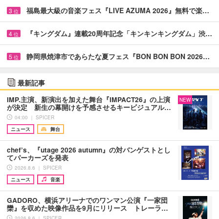
福島最大級の音楽フェス『LIVE AZUMA 2026』無料で楽…
3
位
『キングダム』連載20周年記念「キンキンキングダム」渋…
4
位
静岡県焼津市であらたな夏フェス『BON BON BON 2026…
5
位
最新記事
IMP.主演、新演出を加えた舞台『IMPACT26』の上演
NEW
が決定 新生の幕開けを予感させるキービジュアル…
04:00 ｜ SPICER
ニュース
舞台
chef’s、『utage 2026 autumn』の対バンゲストとし
てパーカーズを発表
2026.8.6 ｜ SPICER
ニュース
音楽
GADORO、横浜アリーナでのワンマン公演『一家団
欒』を収めた映像作品を9月にリリース トレーラ…
2026.8.6 ｜ SPICER