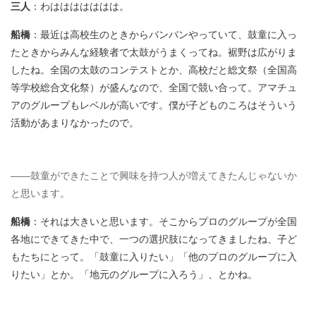
三人
：わははははははは。
船橋
：最近は高校生のときからバンバンやっていて、鼓童に入っ
たときからみんな経験者で太鼓がうまくってね。裾野は広がりま
したね。全国の太鼓のコンテストとか、高校だと総文祭（全国高
等学校総合文化祭）が盛んなので、全国で競い合って。アマチュ
アのグループもレベルが高いです。僕が子どものころはそういう
活動があまりなかったので。
――鼓童ができたことで興味を持つ人が増えてきたんじゃないか
と思います。
船橋
：それは大きいと思います。そこからプロのグループが全国
各地にできてきた中で、一つの選択肢になってきましたね、子ど
もたちにとって。「鼓童に入りたい」「他のプロのグループに入
りたい」とか。「地元のグループに入ろう」、とかね。