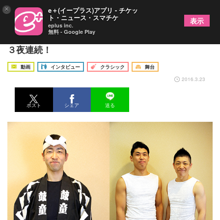
×
e＋(イープラス)アプリ - チケッ
ト・ニュース・スマチケ
表示
eplus inc.
無料 - Google Play
35年間の想いを込めて…鼓童創立記念コンサートは
３夜連続！
動画
インタビュー
クラシック
舞台
2016.3.23
ポスト
シェア
送る