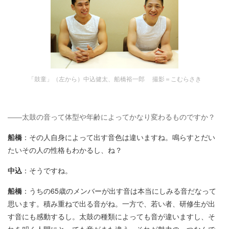
「鼓童」（左から）中込健太、船橋裕一郎 撮影＝こむらさき
――太鼓の音って体型や年齢によってかなり変わるものですか？
船橋
：その人自身によって出す音色は違いますね。鳴らすとだい
たいその人の性格もわかるし、ね？
中込
：そうですね。
船橋
：うちの65歳のメンバーが出す音は本当にしみる音だなって
思います。積み重ねで出る音がね。一方で、若い者、研修生が出
す音にも感動するし。太鼓の種類によっても音が違いますし、そ
れを叩く人間にとっても音がまた違う。それが魅力の一つなんで