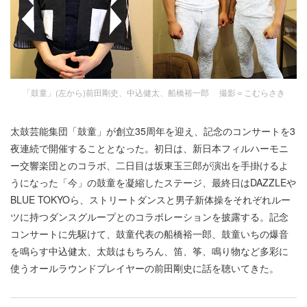
「鼓童」(左から)前田剛史、中込健太、船橋裕一郎 撮影＝こむらさき
太鼓芸能集団「鼓童」が創立35周年を迎え、記念のコンサートを3
夜連続で開催することとなった。初日は、新日本フィルハーモニ
ー交響楽団とのコラボ、二日目は坂東玉三郎が演出を手掛けるよ
うになった「今」の鼓童を凝縮したステージ、最終日はDAZZLEや
BLUE TOKYOら、ストリートダンスと男子新体操をそれぞれルー
ツに持つダンスグループとのコラボレーションを披露する。記念
コンサートに先駆けて、鼓童代表の船橋裕一郎、鼓童いちの爆音
を鳴らす中込健太、太鼓はもちろん、笛、筝、鳴り物など多彩に
使うオールラウンドプレイヤーの前田剛史に話を聴いてきた。