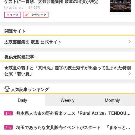
ゲストに一青窈、太鼓芸能集団 鼓童の出演が決定
2025.10.9 ｜ SPICER
ニュース
クラシック
関連サイト
太鼓芸能集団 鼓童 公式サイト
提供元関連記事
★鼓童の若手と「真田丸」題字の挾土秀平が出会って生まれた特別
公演「若い夏」
人気記事ランキング
Daily
Weekly
Monthly
熊本県人吉市の野外音楽フェス『Rural Act'26』TENDOU…
1
位
埼玉であらたな文具販売イベントがスタート 『まるっと…
2
位