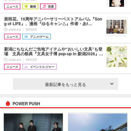
ニュース
動画
音楽
亜咲花、10周年アニバーサリーベストアルバム『Son
g of LIFE』、漫画『ゆるキャン△』作者・あf…
2026.8.6 ｜ SPICER
ニュース
アニメ/ゲーム
新潟にちなんだご当地アイテムや“おいしい文具”も登
場 文具の祭典『文具女子博 pop-up in 新潟2026』…
2026.8.6 ｜ SPICER
ニュース
イベント/レジャー
最新記事をもっと見る
POWER PUSH