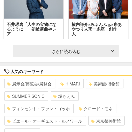
石井琢磨「人生の宝物にな
横内謙介×みょんふぁ×糸あ
るように」 初披露曲やレ
やつり人形一糸座 創作
ア…
人…
さらに読み込む
人気のキーワード
展示会/博覧会/展覧会
HIMARI
美術館/博物館
SUMMER SONIC
堀ちえみ
フィンセント・ファン・ゴッホ
クロード・モネ
ピエール・オーギュスト・ルノワール
東京都美術館