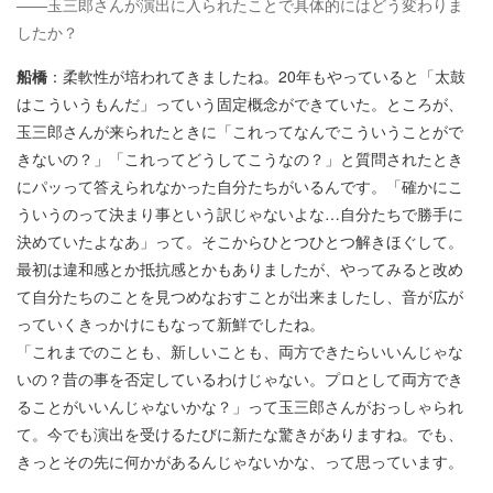
――玉三郎さんが演出に入られたことで具体的にはどう変わりま
したか？
船橋
：柔軟性が培われてきましたね。20年もやっていると「太鼓
はこういうもんだ」っていう固定概念ができていた。ところが、
玉三郎さんが来られたときに「これってなんでこういうことがで
きないの？」「これってどうしてこうなの？」と質問されたとき
にパッって答えられなかった自分たちがいるんです。「確かにこ
ういうのって決まり事という訳じゃないよな…自分たちで勝手に
決めていたよなあ」って。そこからひとつひとつ解きほぐして。
最初は違和感とか抵抗感とかもありましたが、やってみると改め
て自分たちのことを見つめなおすことが出来ましたし、音が広が
っていくきっかけにもなって新鮮でしたね。
「これまでのことも、新しいことも、両方できたらいいんじゃな
いの？昔の事を否定しているわけじゃない。プロとして両方でき
ることがいいんじゃないかな？」って玉三郎さんがおっしゃられ
て。今でも演出を受けるたびに新たな驚きがありますね。でも、
きっとその先に何かがあるんじゃないかな、って思っています。