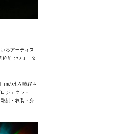
ているアーティス
ト遺跡前でウォータ
11mの水を噴霧さ
プロジェクショ
・彫刻・衣装・身