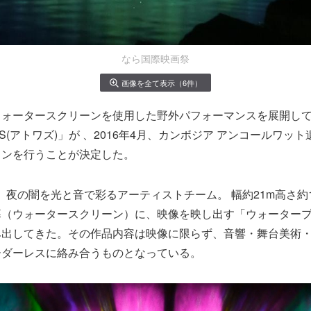
なら国際映画祭
画像を全て表示（6件）
ウォータースクリーンを使用した野外パフォーマンスを展開し
S(アトワズ)」が 、2016年4月、カンボジア アンコールワッ
ョンを行うことが決定した。
は、夜の闇を光と音で彩るアーティストチーム。 幅約21m高さ約
幕（ウォータースクリーン）に、映像を映し出す「ウォーター
み出してきた。その作品内容は映像に限らず、音響・舞台美術
゙ーダーレスに絡み合うものとなっている。