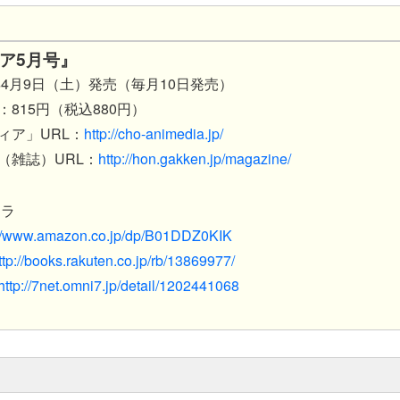
ア5月号』
年4月9日（土）発売（毎月10日発売）
815円（税込880円）
ィア」URL：
http://cho-animedia.jp/
（雑誌）URL：
http://hon.gakken.jp/magazine/
チラ
://www.amazon.co.jp/dp/B01DDZ0KIK
ttp://books.rakuten.co.jp/rb/13869977/
http://7net.omni7.jp/detail/1202441068