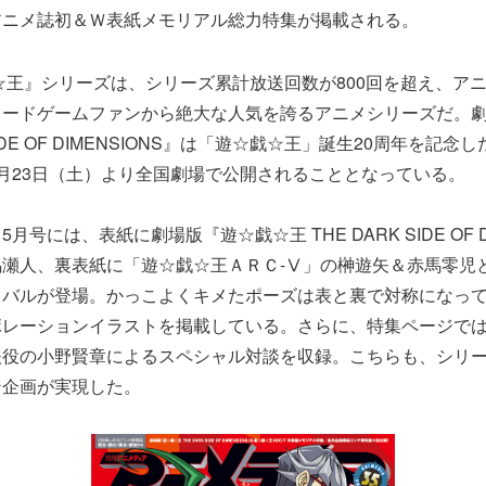
アニメ誌初＆Ｗ表紙メモリアル総力特集が掲載される。
王』シリーズは、シリーズ累計放送回数が800回を超え、ア
カードゲームファンから絶大な人気を誇るアニメシリーズだ。
 SIDE OF DIMENSIONS』は「遊☆戯☆王」誕生20周年を記
月23日（土）より全国劇場で公開されることとなっている。
号には、表紙に劇場版『遊☆戯☆王 THE DARK SIDE OF DI
瀬人、裏表紙に「遊☆戯☆王ＡＲＣ-Ⅴ」の榊遊矢＆赤馬零児
イバルが登場。かっこよくキメたポーズは表と裏で対称になっ
ボレーションイラストを掲載している。さらに、特集ページで
矢役の小野賢章によるスペシャル対談を収録。こちらも、シリ
ン企画が実現した。