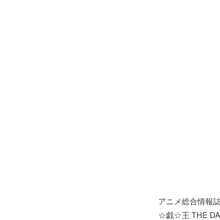
アニメ総合情報誌
☆戯☆王 THE D