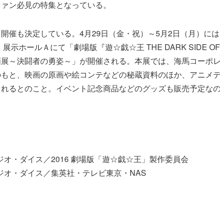
ファン必見の特集となっている。
開催も決定している。4月29日（金・祝）～5月2日（月）に
示ホールＡにて「劇場版『遊☆戯☆王 THE DARK SIDE OF D
画展～決闘者の勇姿～」が開催される。本展では、海馬コーポ
のもと、映画の原画や絵コンテなどの秘蔵資料のほか、アニメデ
されるとのこと。イベント記念商品などのグッズも販売予定な
タジオ・ダイス／2016 劇場版「遊☆戯☆王」製作委員会
スタジオ・ダイス／集英社・テレビ東京・NAS