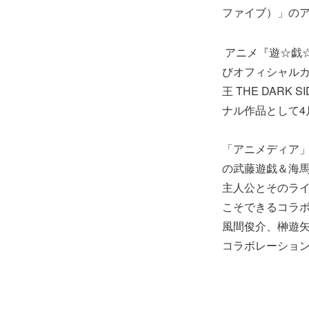
ファイブ）」の
アニメ『遊☆戯☆
びオフィシャル
王 THE DARK
ナル作品として4
「アニメディア」5月
の武藤遊戯＆海馬
主人公とそのラ
こそできるコラ
風間俊介、榊遊
コラボレーショ