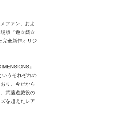
ニメファン、およ
劇場版『遊☆戯☆
念した完全新作オリジ
MENSIONS』
というそれぞれの
ており、今だから
は、武藤遊戯役の
ーズを超えたレア