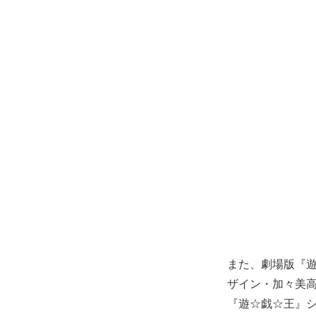
また、劇場版『遊☆戯
ザイン・加々美
『遊☆戯☆王』