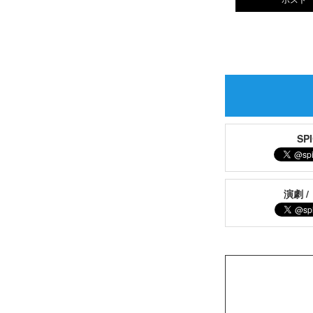
S
演劇 /