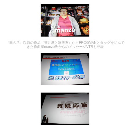
『鷹の爪』以前の作品『菅井君と家族石』からFROGMANとタッグを組んで
きた作曲家manzo氏からのメッセージVTRも登場