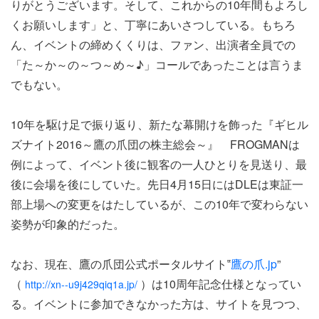
りがとうございます。そして、これからの10年間もよろし
くお願いします」と、丁寧にあいさつしている。もちろ
ん、イベントの締めくくりは、ファン、出演者全員での
「た～か～の～つ～め～♪」コールであったことは言うま
でもない。
10年を駆け足で振り返り、新たな幕開けを飾った『ギヒル
ズナイト2016～鷹の爪団の株主総会～』 FROGMANは
例によって、イベント後に観客の一人ひとりを見送り、最
後に会場を後にしていた。先日4月15日にはDLEは東証一
部上場への変更をはたしているが、この10年で変わらない
姿勢が印象的だった。
なお、現在、鷹の爪団公式ポータルサイト‟
鷹の爪.jp
”
（
）は10周年記念仕様となってい
http://xn--u9j429qiq1a.jp/
る。イベントに参加できなかった方は、サイトを見つつ、