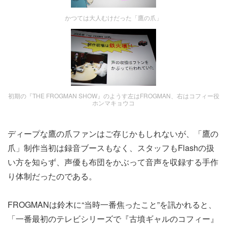
かつては大人むけだった「鷹の爪」
初期の『THE FROGMAN SHOW』のようす左はFROGMAN、右はコフィー役
ホンマキョウコ
ディープな鷹の爪ファンはご存じかもしれないが、「鷹の
爪」制作当初は録音ブースもなく、スタッフもFlashの扱
い方を知らず、声優も布団をかぶって音声を収録する手作
り体制だったのである。
FROGMANは鈴木に“当時一番焦ったこと”を訊かれると、
「一番最初のテレビシリーズで『古墳ギャルのコフィー』