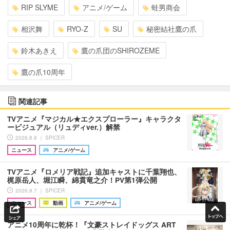
RIP SLYME
アニメ/ゲーム
蛙男商会
相沢舞
RYO-Z
SU
秘密結社鷹の爪
鈴木あきえ
鷹の爪団のSHIROZEME
鷹の爪10周年
関連記事
TVアニメ『マジカル★エクスプローラー』キャラクタ
ービジュアル（リュディver.）解禁
2026.8.8 ｜ SPICER
ニュース
アニメ/ゲーム
TVアニメ『ロメリア戦記』追加キャストに千葉翔也、
梶原岳人、堀江瞬、綿貫竜之介！PV第1弾公開
2026.8.7 ｜ SPICER
ニュース
動画
アニメ/ゲーム
アニメ10周年に乾杯！『文豪ストレイドッグス ART