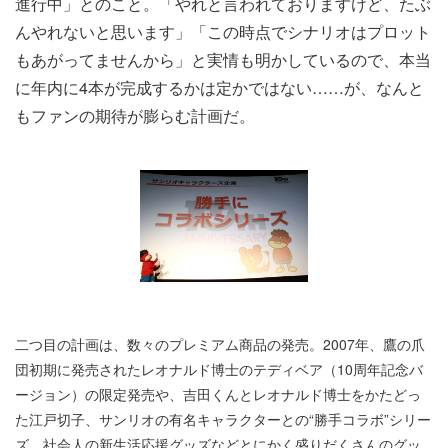
進行中」とのこと。「やれと言われておりますけど、たぶ
んやれないと思います」「この時点でシナリオはプロット
もあがってませんから」と実情も明かしているので、本当
に年内に4本が完成するかは定かではない……が、なんと
もファンの期待が膨らむ計画だ。
二つ目の計画は、数々のプレミアム商品の発売。2007年、鷹の爪
団初期に発売されたレオナルド博士のテディベア（10周年記念バ
ージョン）の限定発売や、吉田くんとレオナルド博士をかたどっ
た江戸切子、サンリオの有名キャラクターとの“勝手コラボ”シリー
ズ、社会人の新生活応援グッズなどとにかく盛りだくさんのグッ