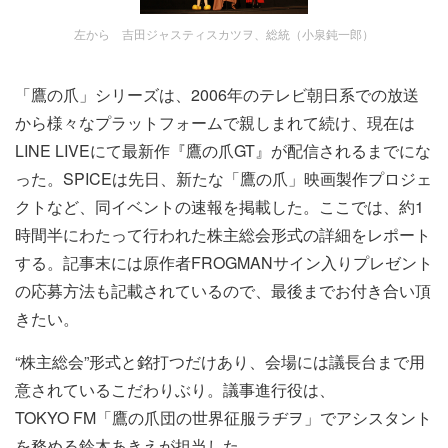
左から 吉田ジャスティスカツヲ、総統（小泉鈍一郎）
「鷹の爪」シリーズは、2006年のテレビ朝日系での放送
から様々なプラットフォームで親しまれて続け、現在は
LINE LIVEにて最新作『鷹の爪GT』が配信されるまでにな
った。SPICEは先日、新たな「鷹の爪」映画製作プロジェ
クトなど、同イベントの速報を掲載した。ここでは、約1
時間半にわたって行われた株主総会形式の詳細をレポート
する。記事末には原作者FROGMANサイン入りプレゼント
の応募方法も記載されているので、最後までお付き合い頂
きたい。
“株主総会”形式と銘打つだけあり、会場には議長台まで用
意されているこだわりぶり。議事進行役は、
TOKYO FM「鷹の爪団の世界征服ラヂヲ」でアシスタント
を務める鈴木あきえが担当した。