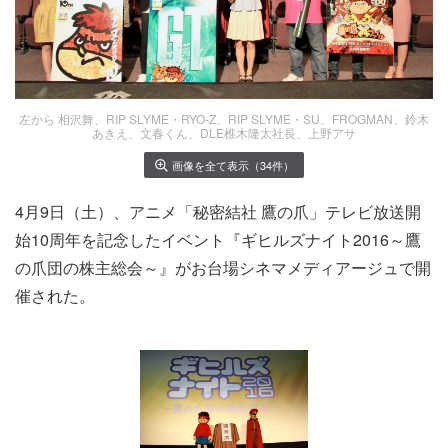
左から 相沢舞、RIP SLYME・RYO-Z、RIP SLYME・SU、FROGMAN、鈴木
あきえ、文春くん、DLE椎木隆太社長、上野アサ
画像を全て表示（34件）
4月9日（土）、アニメ「秘密結社 鷹の爪」テレビ放送開
始10周年を記念したイベント『ギヒルズナイト2016～鷹
の爪団の株主総会～』がお台場シネマメディアージュで開
催された。