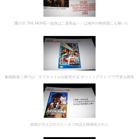
『鷹の爪 THE MOVIE～総統は二度死ぬ～』は海外の映画賞にも輝いた
劇場版第二弾では、サブタイトルを販売する“ネーミングライツ”で予算を調達
総統が主人公のスピンオフ作品も映画化された