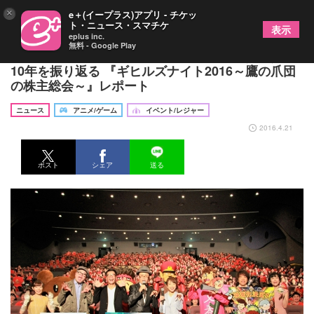
×
e＋(イープラス)アプリ - チケッ
ト・ニュース・スマチケ
表示
eplus inc.
無料 - Google Play
FROGMANが「鷹の爪」団員とともに駆け抜けた
10年を振り返る 『ギヒルズナイト2016～鷹の爪団
の株主総会～』レポート
ニュース
アニメ/ゲーム
イベント/レジャー
2016.4.21
ポスト
シェア
送る