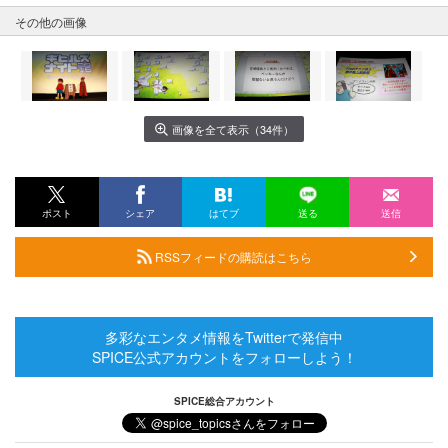
その他の画像
画像を全て表示（34件）
ポスト
シェア
はてブ
送る
送信
RSSフィードの購読はこちら
多彩なエンタメ情報をTwitterで発信中
SPICE公式アカウントをフォローしよう！
SPICE総合アカウント