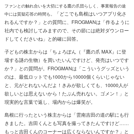
ファンとの触れ合いを大切にする鷹の爪団らしく、事業報告の途
「どこでも島根はいつアプリ化さ
中には質疑応答の時間も。
れるんですか？」との質問に、FROGMANは「作るように
社内でも検討してみますので、その節には絶対ダウンロー
ドしてくださいね」と的確に回答。
子どもの株主からは「ちょろぽん（『鷹の爪 MAX』に登
場する謎の生物）を買いたいんですけど、発売はいつです
か？」との質問が。FROGMANは「こういうグッズという
のは、最低ロットでも1000から10000個くらいじゃない
と、元がとれないんだよ！きみが欲しくても、10000人が
欲しいとは思えないから！たぶん売れない。ゴメン！」と
現実的な言葉で返し、場内からは爆笑が。
島根に行ったという株主からは「雲南吉田の道の駅にも行
きました。吉田くんとも写真を撮ってきたんですけど……
もっと吉田くんのコーナーは広くならないんですか？」と