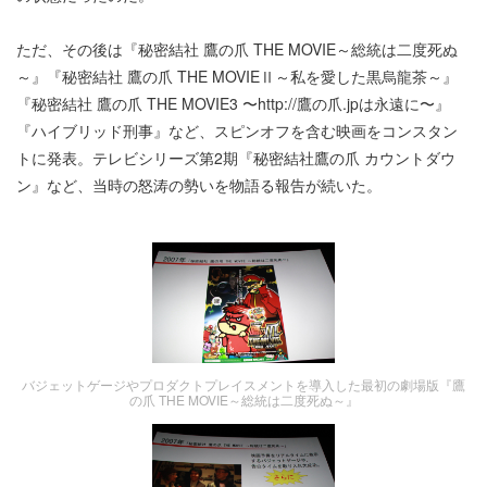
ただ、その後は『秘密結社 鷹の爪 THE MOVIE～総統は二度死ぬ
～』『秘密結社 鷹の爪 THE MOVIEⅡ～私を愛した黒烏龍茶～』
『秘密結社 鷹の爪 THE MOVIE3 〜http://鷹の爪.jpは永遠に〜』
『ハイブリッド刑事』など、スピンオフを含む映画をコンスタン
トに発表。テレビシリーズ第2期『秘密結社鷹の爪 カウントダウ
ン』など、当時の怒涛の勢いを物語る報告が続いた。
バジェットゲージやプロダクトプレイスメントを導入した最初の劇場版『鷹
の爪 THE MOVIE～総統は二度死ぬ～』