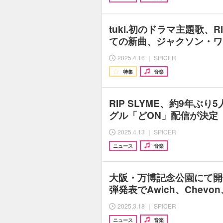
tuki.初のドラマ主題歌、RI
ての新曲、ジャクソン・ワン
2025.4.16 ｜ SPICER
特集
音楽
RIP SLYME、約9年ぶ
グル「どON」配信が決定
2025.4.13 ｜ SPICER
ニュース
音楽
大阪・万博記念公園にて開
弾発表でAwich、Chev
2025.3.18 ｜ SPICER
ニュース
音楽