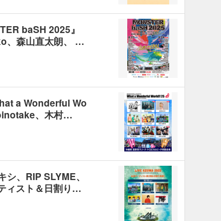
R baSH 2025』
ko、森山直太朗、 …
a Wonderful Wo
oinotake、木村…
レキシ、RIP SLYME、
ーティスト＆日割り…