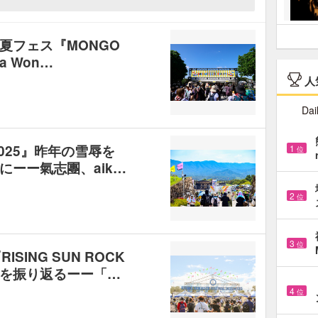
夏フェス『MONGO
 a Won…
人
Dai
 2025』昨年の雪辱を
1
位
にーー氣志團、aik…
2
位
3
位
SING SUN ROCK
EZO』を振り返るーー「…
4
位