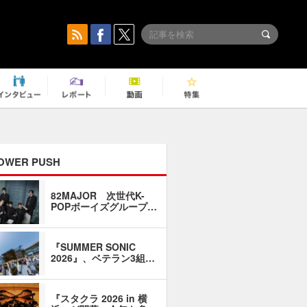
OWER PUSH
82MAJOR 次世代K-
「同窓会に
POPボーイズグループ…
い」――1
『SUMMER SONIC
石井琢磨「
2026』、ベテラン3組…
なるように
『スタクラ 2026 in 横
横内謙介×