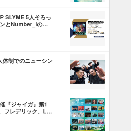
P SLYME 5人そろっ
とNumber_iの…
り5人体制でのニューシン
催『ジャイガ』第1
on、フレデリック、L…