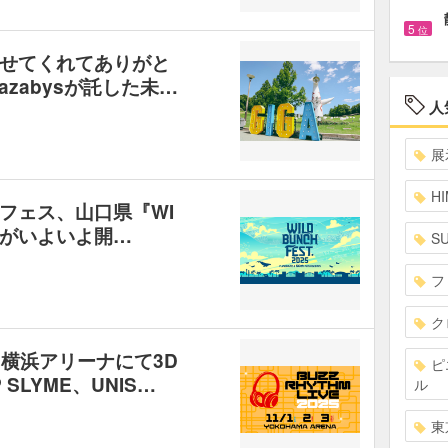
5
位
せてくれてありがと
 Sazabysが託した未…
人
展
HI
フェス、山口県『WI
25』がいよいよ開…
S
フ
ク
5』横浜アリーナにて3D
ピ
 SLYME、UNIS…
ル
東