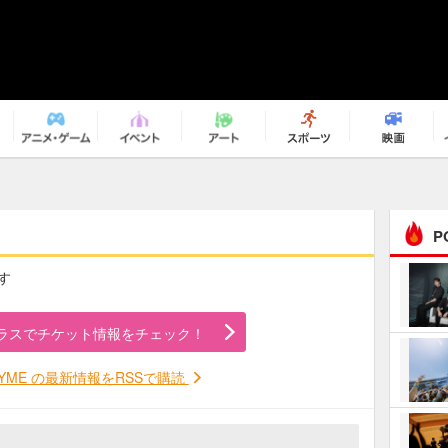
P
です
まるで原作の世界から飛
び出してきたよう！ 圧…
ラスでチケット情報をチェック！
ｅｐｌｕｓ ｗｅｅｋｅ
ｎｄ ｃｌｕｂ
SLYME の最新情報をRSSで購読
ＲｅｏＮａ“ピルグリム”