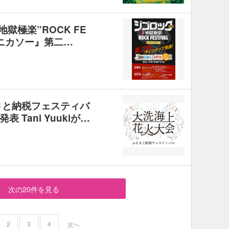
地獄極楽”ROCK FE
 by ニカソー』第二…
さと納税フェスティバ
Tani Yuukiが…
次の20件を見る
2
3
4
次へ