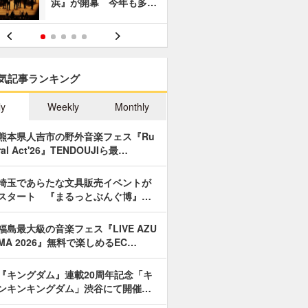
浜』が開幕 今年も多…
あやつり人
気記事ランキング
ly
Weekly
Monthly
熊本県人吉市の野外音楽フェス『Ru
ral Act'26』TENDOUJIら最…
埼玉であらたな文具販売イベントが
スタート 『まるっとぶんぐ博』…
福島最大級の音楽フェス『LIVE AZU
MA 2026』無料で楽しめるEC…
『キングダム』連載20周年記念「キ
ンキンキングダム」渋谷にて開催…