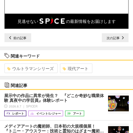
見逃せない
の最新情報をお届けします
前の記事
次の記事
関連キーワード
ウルトラマンシリーズ
現代アート
関連記事
展示中の作品に異常が発生？ 『どこか奇妙な職業体
験 真夜中の学芸員』体験レポート
2026.8.7 ｜ SPICER
レポート
イベント/レジャー
アート
メディアアートの魔術師、日本初の大規模個展！
『トニー・アウスラー：技術と霊知のはざま〜魔術…