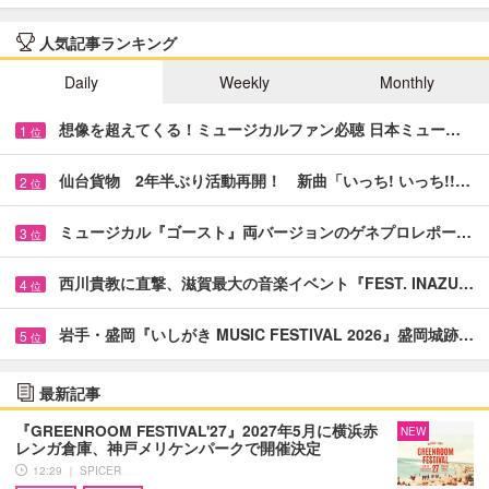
人気記事ランキング
Daily
Weekly
Monthly
想像を超えてくる！ミュージカルファン必聴 日本ミュー…
1
位
仙台貨物 2年半ぶり活動再開！ 新曲「いっち! いっち!!…
2
位
ミュージカル『ゴースト』両バージョンのゲネプロレポー…
3
位
西川貴教に直撃、滋賀最大の音楽イベント『FEST. INAZU…
4
位
岩手・盛岡『いしがき MUSIC FESTIVAL 2026』盛岡城跡…
5
位
最新記事
『GREENROOM FESTIVAL'27』2027年5月に横浜赤
NEW
レンガ倉庫、神戸メリケンパークで開催決定
12:29 ｜ SPICER