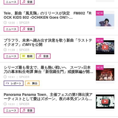
ニュース
音楽
Tele、新曲「風見鶏」のリリースが決定 FM802『R
NEW
OCK KIDS 802 -OCHIKEN Goes ON!!-…
12:00 ｜ SPICER
ニュース
音楽
ブラフラ、未来へ踏み出す決意を歌う新曲「ラストテ
NEW
イクオフ」のMVを公開
11:39 ｜ SPICER
ニュース
動画
音楽
シリーズ最も骨太で、最も熱い戦いへ スーツ×日本
NEW
刀の幕末転生奇譚 舞台「新宿羅生門」戒援隊編が開…
10:41 ｜ SPICER
レポート
舞台
Panorama Panama Town、主催フェスの第1弾出演ア
ーティストとして愛はズボーン、夜の本気ダンスら…
10:31 ｜ SPICER
ニュース
音楽