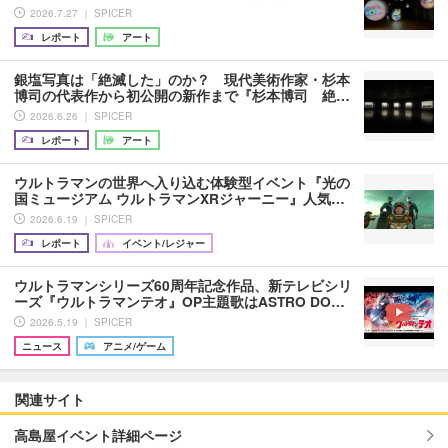
2026.7.27 ｜ SPICER
レポート
アート
銀塩写真は「絶滅した」のか？ 現代美術作家・杉本
博司の代表作から初公開の新作まで『杉本博司 絶…
2026.6.26 ｜ SPICER
レポート
アート
ウルトラマンの世界へ入り込む体験型イベント『光の
国ミュージアム ウルトラマンXRジャーニー』人気…
2026.6.19 ｜ SPICER
レポート
イベント/レジャー
ウルトラマンシリーズ60周年記念作品、新テレビシリ
ーズ『ウルトラマンテオ』OP主題歌はASTRO DO…
2026.5.19 ｜ SPICER
ニュース
アニメ/ゲーム
関連サイト
高島屋イベント詳細ページ