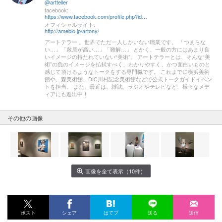
@artteller
facebook:
https://www.facebook.com/profile.php?id=1530451456&sk=about§ion=work
オフィシャルサイト:
http://ameblo.jp/artony/
アートテラー 。世界でただ一人しかいない職業です。 「つまらな
い…」「敷居が高い…」「難解…」 とかく、一般の方にはあまり良
いイメージの持たれていない“美術”。 アートテラーとは、そんな“美
術”の負のイメージを払拭すべく、わかりやすく、かつ面白いものと
感じて頂けるようなトークをする専門職です。 これまでに横浜美術
館や、森美術館、DIC川村記念美術館などで公式トークガイドイベン
トを担当。 また、最近は、雑誌、ラジオやテレビなど、様々なメデ
ィアにも進出中！
その他の画像
画像を全て表示（10件）
ポスト
シェア
はてブ
送る
送信