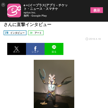
×
e＋(イープラス)アプリ - チケッ
ト・ニュース・スマチケ
表示
eplus inc.
無料 - Google Play
新宿髙島屋にバルタン襲来？！生みの親・富田菜摘
さんに直撃インタビュー
インタビュー
アート
2016.4.18
ポスト
シェア
送る