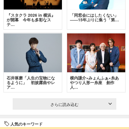
『スタクラ 2026 in 横浜』
「同窓会にはしたくない」
が開幕 今年も多彩なス
――15年ぶりに集う「第…
テ…
石井琢磨「人生の宝物にな
横内謙介×みょんふぁ×糸あ
るように」 初披露曲やレ
やつり人形一糸座 創作
ア…
人…
さらに読み込む
人気のキーワード