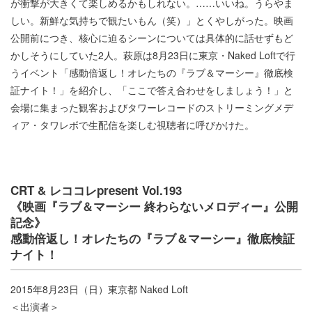
が衝撃が大きくて楽しめるかもしれない。……いいね。うらやま
しい。新鮮な気持ちで観たいもん（笑）」とくやしがった。映画
公開前につき、核心に迫るシーンについては具体的に話せずもど
かしそうにしていた2人。萩原は8月23日に東京・Naked Loftで行
うイベント「感動倍返し！オレたちの『ラブ＆マーシー』徹底検
証ナイト！」を紹介し、「ここで答え合わせをしましょう！」と
会場に集まった観客およびタワーレコードのストリーミングメデ
ィア・タワレボで生配信を楽しむ視聴者に呼びかけた。
CRT & レココレpresent Vol.193
《映画『ラブ＆マーシー 終わらないメロディー』公開
記念》
感動倍返し！オレたちの『ラブ＆マーシー』徹底検証
ナイト！
2015年8月23日（日）東京都 Naked Loft
＜出演者＞