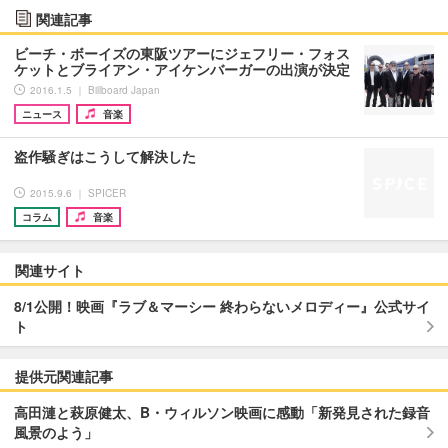
関連記事
ビーチ・ボーイズの東阪ツアーにジェフリー・フォス
ケットとブライアン・アイケンバーガーの出演が決定
2016.1.5 ｜ Billboard Japan
ニュース
音楽
盗作騒ぎはこうして解決した
2015.9.6 ｜ SPICER
コラム
音楽
関連サイト
8/1公開！映画『ラブ＆マーシー 終わらないメロディー』公式サイ
ト
提供元関連記事
高田漣と萩原健太、B・ウィルソン映画に感動「新発見された録音
風景のよう」