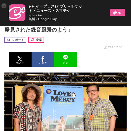
×
e＋(イープラス)アプリ - チケッ
ト・ニュース・スマチケ
表示
eplus inc.
無料 - Google Play
高田漣と萩原健太、B・ウィルソン映画に感動「新
発見された録音風景のよう」
レポート
音楽
2015.7.30
ポスト
シェア
送る