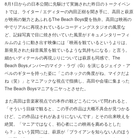
8月1日からの日本公開に先駆けて実施された昨日のトークイベン
トでは、ライター / エディターの内田正樹を聞き手に、高田と萩原
が映画の魅力とあふれるThe Beach Boys愛を熱弁。高田は映画の
中でリアルに再現されているレコーディングスタジオの風景な
ど、記録写真で目に焼き付いていた風景がドキュメンタリーフィ
ルムのように動き出す映像には「映画を観ているというよりは、
新発見された録音風景を観ているような気持ちになる」と言う。
細かいディテールの再現ぶりについては萩原も同感で、The
Beach Boysメンバーのマイク・ラヴ（G）を演じるジェイク・ア
ベルのギターを持った姿に「このネックの角度がね、マイクだよ
ね（笑）」とマニアックな視点で指摘し、高田や会場に集まった
The Beach Boysマニアを二ヤっとさせた。
また高田は音楽家視点での本作の観どころについて問われると、
「そういう目線で観ると、この手の作品は大概不具合が見つかる
けど、この作品はそれがあまりにないんです」とその出来映えを
絶賛。「マニアではなく、初心者にこの映画を薦めるとした
ら？」という質問には、萩原が「ブライアンを知らない人のほう