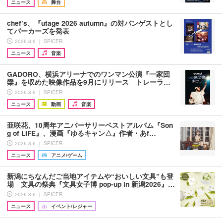
ニュース
舞台
chef’s、『utage 2026 autumn』の対バンゲストとし
てパーカーズを発表
2026.8.6 ｜ SPICER
ニュース
音楽
GADORO、横浜アリーナでのワンマン公演『一家団
欒』を収めた映像作品を9月にリリース トレーラ…
2026.8.6 ｜ SPICER
ニュース
動画
音楽
亜咲花、10周年アニバーサリーベストアルバム『Son
g of LIFE』、漫画『ゆるキャン△』作者・あf…
2026.8.6 ｜ SPICER
ニュース
アニメ/ゲーム
新潟にちなんだご当地アイテムや“おいしい文具”も登
場 文具の祭典『文具女子博 pop-up in 新潟2026』…
2026.8.6 ｜ SPICER
ニュース
イベント/レジャー