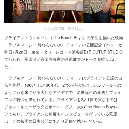
左から高田漣、萩原健太。
ブライアン・ウィルソン（The Beach Boys）の半生を描いた映画
「ラブ＆マーシー 終わらないメロディー」の公開記念イベントが
昨日7月28日、東京・タワーレコード渋谷店B1F CUTUP STUDIO
で行われ、高田漣と音楽評論家の萩原健太がトークを繰り広げ
た。
「ラブ＆マーシー 終わらないメロディー」はブライアン公認の自
伝的作品。1960年代と80年代、2つの時代をパラレルワールドの
ように行き来させる大胆なアイデアで、名曲誕生の裏側とブライ
アンの苦悩が描かれている。ブライアンを2人1役で演じるのは、
ジョン・キューザックとポール・ダノ。大のThe Beach Boysマニ
アであり、ブライアンに何度もインタビューを行っている萩原
は、この映画の日本公開にあたり監修で携わっている。