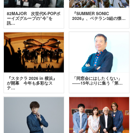
82MAJOR 次世代K-POPボ
『SUMMER SONIC
ーイズグループの“今”を
2026』、ベテラン3組の懐…
訊…
『スタクラ 2026 in 横浜』
「同窓会にはしたくない」
が開幕 今年も多彩なス
――15年ぶりに集う「第…
テ…