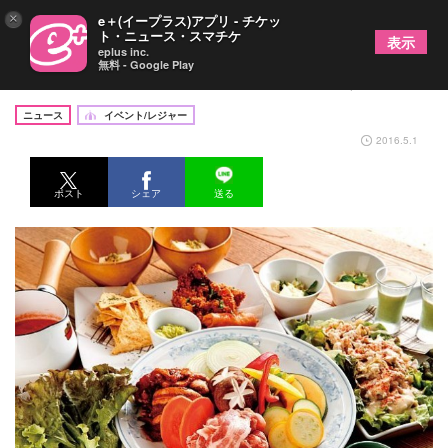
×
e＋(イープラス)アプリ - チケッ
ト・ニュース・スマチケ
表示
eplus inc.
無料 - Google Play
意外と穴場!?都心でお手軽BBQを楽しもう
ニュース
イベント/レジャー
2016.5.1
ポスト
シェア
送る