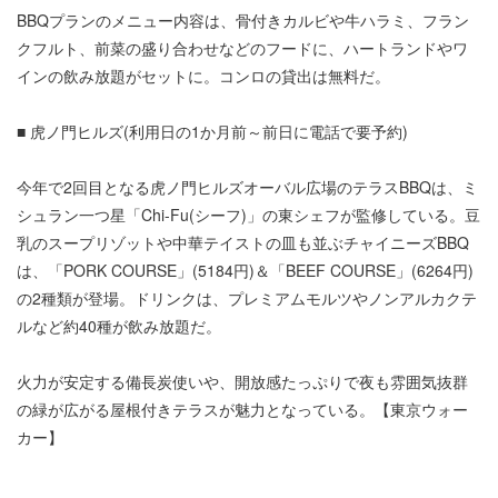
BBQプランのメニュー内容は、骨付きカルビや牛ハラミ、フラン
クフルト、前菜の盛り合わせなどのフードに、ハートランドやワ
インの飲み放題がセットに。コンロの貸出は無料だ。
■ 虎ノ門ヒルズ(利用日の1か月前～前日に電話で要予約)
今年で2回目となる虎ノ門ヒルズオーバル広場のテラスBBQは、ミ
シュラン一つ星「Chi-Fu(シーフ)」の東シェフが監修している。豆
乳のスープリゾットや中華テイストの皿も並ぶチャイニーズBBQ
は、「PORK COURSE」(5184円)＆「BEEF COURSE」(6264円)
の2種類が登場。ドリンクは、プレミアムモルツやノンアルカクテ
ルなど約40種が飲み放題だ。
火力が安定する備長炭使いや、開放感たっぷりで夜も雰囲気抜群
の緑が広がる屋根付きテラスが魅力となっている。【東京ウォー
カー】