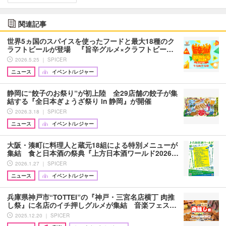
関連記事
世界5ヵ国のスパイスを使ったフードと最大18種のク
ラフトビールが登場 『旨辛グルメ×クラフトビー…
2026.5.25 ｜ SPICER
ニュース
イベント/レジャー
静岡に“餃子のお祭り”が初上陸 全29店舗の餃子が集
結する『全日本ぎょうざ祭り in 静岡』が開催
2026.3.18 ｜ SPICER
ニュース
イベント/レジャー
大阪・湊町に料理人と蔵元18組による特別メニューが
集結 食と日本酒の祭典『上方日本酒ワールド2026…
2026.1.27 ｜ SPICER
ニュース
イベント/レジャー
兵庫県神戸市“TOTTEI”の『神戸・三宮名店横丁 肉推
し祭』に名店のイチ押しグルメが集結 音楽フェス…
2025.12.20 ｜ SPICER