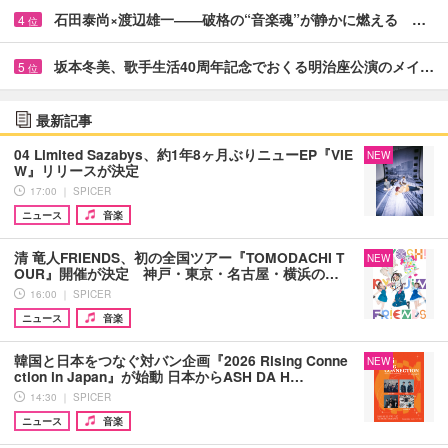
石田泰尚×渡辺雄一――破格の“音楽魂”が静かに燃える …
4
位
坂本冬美、歌手生活40周年記念でおくる明治座公演のメイ…
5
位
最新記事
04 Limited Sazabys、約1年8ヶ月ぶりニューEP『VIE
NEW
W』リリースが決定
17:00 ｜ SPICER
ニュース
音楽
清 竜人FRIENDS、初の全国ツアー『TOMODACHI T
NEW
OUR』開催が決定 神戸・東京・名古屋・横浜の…
16:00 ｜ SPICER
ニュース
音楽
韓国と日本をつなぐ対バン企画『2026 Rising Conne
NEW
ction in Japan』が始動 日本からASH DA H…
14:30 ｜ SPICER
ニュース
音楽