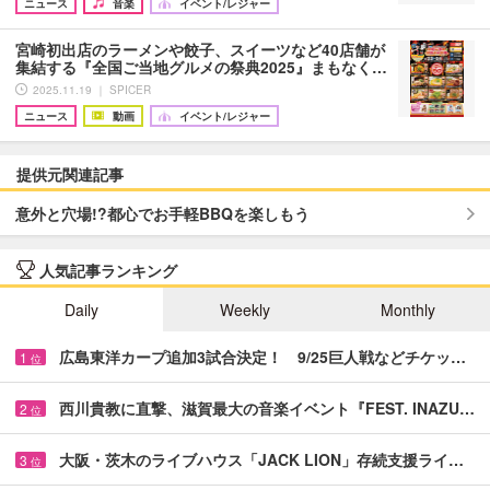
ニュース
音楽
イベント/レジャー
宮崎初出店のラーメンや餃子、スイーツなど40店舗が
集結する『全国ご当地グルメの祭典2025』まもなく…
2025.11.19 ｜ SPICER
ニュース
動画
イベント/レジャー
提供元関連記事
意外と穴場!?都心でお手軽BBQを楽しもう
人気記事ランキング
Daily
Weekly
Monthly
広島東洋カープ追加3試合決定！ 9/25巨人戦などチケッ…
1
位
西川貴教に直撃、滋賀最大の音楽イベント『FEST. INAZU…
2
位
大阪・茨木のライブハウス「JACK LION」存続支援ライ…
3
位