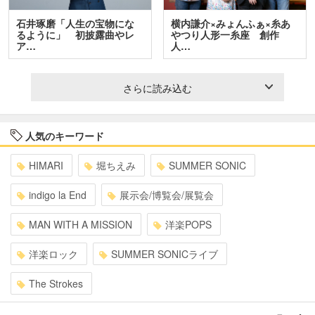
石井琢磨「人生の宝物にな
横内謙介×みょんふぁ×糸あ
るように」 初披露曲やレ
やつり人形一糸座 創作
ア…
人…
さらに読み込む
人気のキーワード
HIMARI
堀ちえみ
SUMMER SONIC
indigo la End
展示会/博覧会/展覧会
MAN WITH A MISSION
洋楽POPS
洋楽ロック
SUMMER SONICライブ
The Strokes