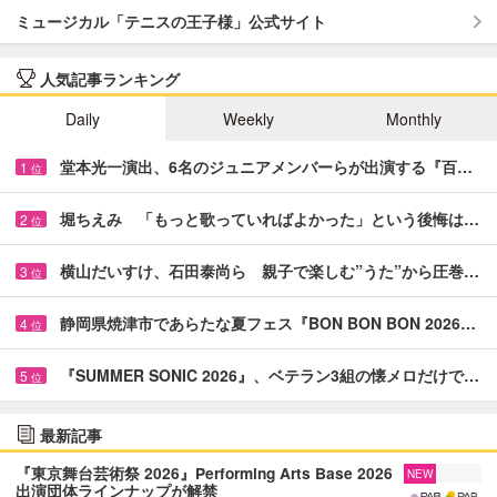
ミュージカル「テニスの王子様」公式サイト
人気記事ランキング
Daily
Weekly
Monthly
堂本光一演出、6名のジュニアメンバーらが出演する『百…
1
位
堀ちえみ 「もっと歌っていればよかった」という後悔は…
2
位
横山だいすけ、石田泰尚ら 親子で楽しむ”うた”から圧巻…
3
位
静岡県焼津市であらたな夏フェス『BON BON BON 2026…
4
位
『SUMMER SONIC 2026』、ベテラン3組の懐メロだけで…
5
位
最新記事
『東京舞台芸術祭 2026』Performing Arts Base 2026
NEW
出演団体ラインナップが解禁