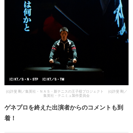
(c)許斐 剛／集英社・ＮＡＳ・新テニスの王子様プロジェクト (c)許斐 剛／
集英社・テニミュ製作委員会
ゲネプロを終えた出演者からのコメントも到
着！