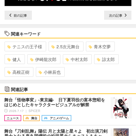
前の記事
次の記事
関連キーワード
テニスの王子様
2.5次元舞台
青木空夢
健人
伊崎龍次郎
中村太郎
諒太郎
高根正樹
小林辰也
関連記事
舞台「怪物事変」-東京編- 日下夏羽役の富本惣昭を
はじめとしたキャラクタービジュアルが解禁
2026.7.17 ｜ SPICER
ニュース
舞台
アニメ/ゲーム
舞台『刀剣乱舞』陽伝 月と太陽と星々よ 初出演刀剣
男士となる鬼丸国綱役の松田昇大らキャスト＆キャ…