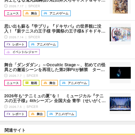
2026.7.17 ｜ SPICER
ニュース
舞台
アニメ/ゲーム
思い出も蘇る『学プリ』『ドキサバ』の世界観に没
入！『新テニスの王子様 学園祭の王子様&ドキドキ…
2026.7.14 ｜ SPICER
レポート
アニメ/ゲーム
イベント/レジャー
舞台「ダンダダン」～Occultic Stage～、初めての怪
異との邂逅シーンを再現した第2弾PVが解禁 ター…
2026.7.7 ｜ SPICER
ニュース
動画
舞台
アニメ/ゲーム
2026年も“テニミュの夏”を！ ミュージカル『テニ
スの王子様』4thシーズン 全国大会 青学（せいがく…
2026.7.5 ｜ SPICER
レポート
舞台
アニメ/ゲーム
関連サイト