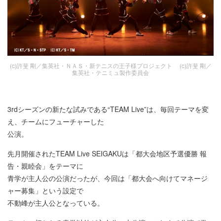
(c)許斐 剛／集英社・ＮＡＳ・新テニスの王子様プロジェクト (c)許斐 剛／
集英社・テニミュ製作委員会
3rdシーズンの新たな試みである“TEAM Live”は、毎回テーマを変
え、チームにフューチャーした
公演。
先月開催されたTEAM Live SEIGAKUは「都大会地区予選優勝 報
告・親睦会」をテーマに
青学が主人公の公演だったが、今回は「都大会へ向けてマネージ
ャー募集」という設定で
不動峰が主人公となっている。