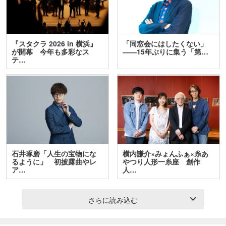
『スタクラ 2026 in 横浜』
「同窓会にはしたくない」
が開幕 今年も多彩なス
――15年ぶりに集う「第…
テ…
石井琢磨「人生の宝物にな
横内謙介×みょんふぁ×糸あ
るように」 初披露曲やレ
やつり人形一糸座 創作
ア…
人…
さらに読み込む