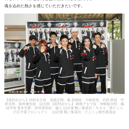
魂を込めた熱さを感じていただきたいです。
【後列左から】内村京介役 高根正樹、森 辰徳役 小林辰也、石田 鉄役 中
村太郎、桜井雅也役 諒太郎 【前列左から】 神尾アキラ役 伊崎龍次郎、橘
桔平役 青木空夢、伊武深司役 健人 (c)許斐 剛／集英社・ＮＡＳ・新テニス
の王子様プロジェクト (c)許斐 剛／集英社・テニミュ製作委員会