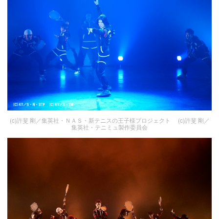
(c)許斐 剛／集英社・ＮＡＳ・新テニスの王子様プロジェクト (c)許斐 剛／
集英社・テニミュ製作委員会