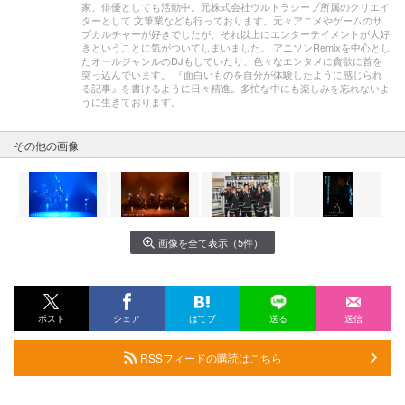
家、俳優としても活動中。元株式会社ウルトラシープ所属のクリエイ
ターとして 文筆業なども行っております。元々アニメやゲームのサ
ブカルチャーが好きでしたが、それ以上にエンターテイメントが大好
きということに気がついてしまいました。 アニソンRemixを中心とし
たオールジャンルのDJもしていたり、色々なエンタメに貪欲に首を
突っ込んでいます。 『面白いものを自分が体験したように感じられ
る記事』を書けるように日々精進。多忙な中にも楽しみを忘れないよ
うに生きております。
その他の画像
画像を全て表示（5件）
ポスト
シェア
はてブ
送る
送信
RSSフィードの購読はこちら