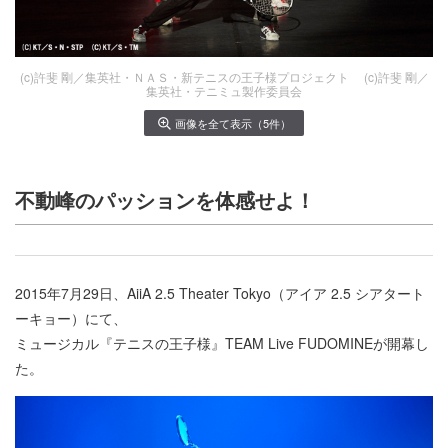
(c)許斐 剛／集英社・ＮＡＳ・新テニスの王子様プロジェクト (c)許斐 剛／
集英社・テニミュ製作委員会
画像を全て表示（5件）
不動峰のパッションを体感せよ！
2015年7月29日、AiiA 2.5 Theater Tokyo（アイア 2.5 シアタート
ーキョー）にて、
ミュージカル『テニスの王子様』TEAM Live FUDOMINEが開幕し
た。