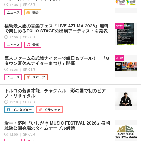
17:35 ｜ SPICER
ニュース
舞台
福島最大級の音楽フェス『LIVE AZUMA 2026』無料
NEW
で楽しめるECHO STAGEの出演アーティストを発表
15:38 ｜ SPICER
ニュース
音楽
巨人ファーム公式戦ナイターで縁日＆プール！ 『G
NEW
タウン夏休みナイターまつり』開催
13:36 ｜ SPICER
ニュース
スポーツ
トルコの若き才能、チャクムル 彩の国で初のピア
ノ・リサイタル
12:18 ｜ SPICER
インタビュー
クラシック
岩手・盛岡『いしがき MUSIC FESTIVAL 2026』盛岡
城跡公園会場のタイムテーブル解禁
12:00 ｜ SPICER