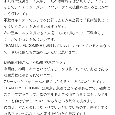
不動峰の泥臭さ、７人集まった不動峰魂をぜひ観てほしいです。
そして、１ｓｔシーズン、２ndシーズンの楽曲を歌えることがす
ごく嬉しいです。
不動峰キャストでカラオケに行ったときも全員で『真剣勝負とは
そういうこと』を必ず唄います（笑）。
次の聖ルドルフ公演でも７人揃っての公演なので、不動峰らし
く、パッションを伝えたいです。
TEAM Live FUDOMINEを経験して団結力も上がっていると思うの
で、さらに僕たちの熱を伝えたいと思います。
伊崎龍次郎さん／不動峰 神尾アキラ役
今回は、神尾アキラという核をしっかり作った上で、あとはある
程度柔軟に演じられています。
7人一人ひとりをちゃんと観てもらえるところもみどころです。
TEAM Live FUDOMINEは東京と京都で全９公演あるので、確実に
ステップアップして、次の聖ルドルフ公演でも青学にも聖ルドル
フにも負けず食らいついてやろうという気合で挑みます。
僕自身、すごく楽しくやらせていただいているので、来場してく
れるファンのみなさんと盛り上がれたら最高です！