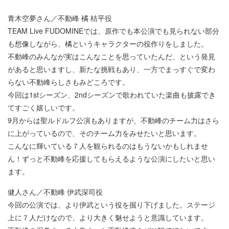
青木空夢さん／不動峰 橘 桔平役
TEAM Live FUDOMINEでは、原作でも本公演でも見られない部分
も想像しながら、橘というキャラクターの役作りをしました。
不動峰のみんなが実はこんなことを思っていたんだ、という発見
があると思いますし、新たな挑戦もあり、一方でまっすぐで変わ
らない不動峰らしさもみどころです。
今回は1stシーズン、2ndシーズンで歌われていた楽曲も披露でき
てすごく嬉しいです。
9月からは聖ルドルフ公演もありますが、不動峰のチーム力はさら
に上がっているので、そのチーム力をみせたいと思います。
こんなに輝いている７人を観られるのはもうないかもしれませ
ん！ずっと不動峰を応援してもらえるような公演にしたいと思い
ます。
健人さん／不動峰 伊武深司役
今回の公演では、より伊武という役を掘り下げました。ステージ
上に７人だけなので、より大きく魅せようと意識しています。