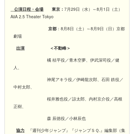
公演日程・会場
東京：
7月29日（水）～8月1日（土）
AiiA 2.5 Theater Tokyo
京都
：8月8日（土）～8月9日（日）京都
劇場
出演
＜不動峰＞
橘 桔平役／青木空夢、伊武深司役／健
人、
神尾アキラ役／伊崎龍次郎、石田 鉄役／
中村太郎、
桜井雅也役／諒太郎、内村京介役／高根
正樹、
森 辰徳役／小林辰也
協力
『週刊少年ジャンプ』『ジャンプＳＱ.』編集部（集