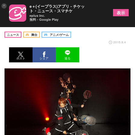
×
e＋(イープラス)アプリ - チケッ
ト・ニュース・スマチケ
表示
eplus inc.
無料 - Google Play
テニミュ史上初！不動峰が主役の公演開催！
ニュース
舞台
アニメ/ゲーム
2015.8.4
ポスト
シェア
送る