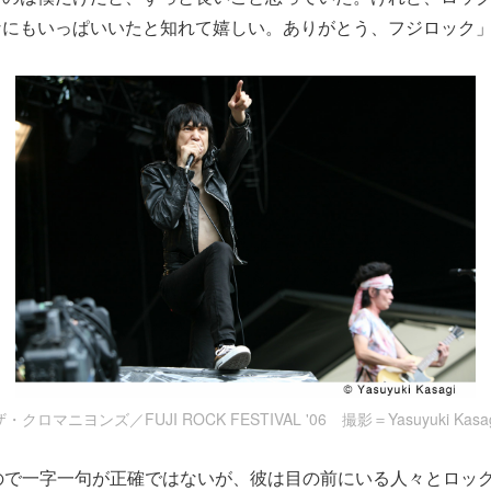
なにもいっぱいいたと知れて嬉しい。ありがとう、フジロック
ザ・クロマニヨンズ／FUJI ROCK FESTIVAL '06 撮影＝Yasuyuki Kasag
ので一字一句が正確ではないが、彼は目の前にいる人々とロッ