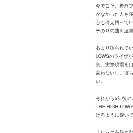
今でこそ、野外
かなかった人も
心も冷え切ってい
テのりの曲を連
あまり語られてい
LOWSのライヴ
実。実際現場を
言わないし、彼
い。
それから5年後の
THE HIGH
けるように響い
「ロックを好き