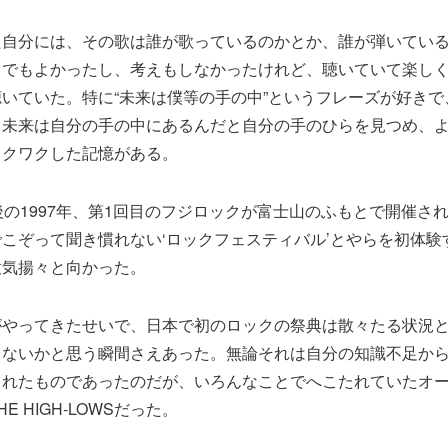
た自分には、その歌は誰が歌っているのかとか、誰が弾いてい
うでもよかったし、考えもしなかったけれど、聴いていて楽し
いていた。特に“未来は僕等の手の中”というフレーズが好きで
、未来は自分の手の中にあるんだと自分の手のひらを見つめ、
ワクワクした記憶がある。
後の1997年、第1回目のフジロックが富士山のふもとで開催さ
こぞって聞き慣れない‘ロックフェスティバル’とやらを初体験
意気揚々と向かった。
がやってきたせいで、日本で初のロックの祭典は散々たる状況
ゃないかと思う瞬間さえあった。無論それは自分の知識不足か
まれたものであったのだが、いろんなことでへこたれていたオ
E HIGH-LOWSだった。