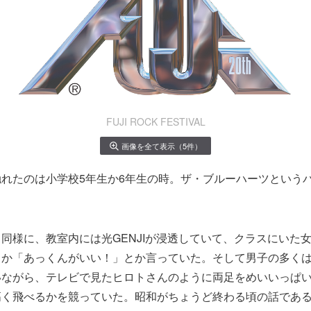
FUJI ROCK FESTIVAL
画像を全て表示（5件）
れたのは小学校5年生か6年生の時。ザ・ブルーハーツという
。
同様に、教室内には光GENJIが浸透していて、クラスにいた
とか「あっくんがいい！」とか言っていた。そして男子の多く
いながら、テレビで見たヒロトさんのように両足をめいいっぱ
高く飛べるかを競っていた。昭和がちょうど終わる頃の話であ