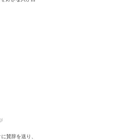
」
i
クに賛辞を送り、