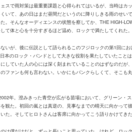
フェスで雨対策は最重要課題と心得られてはいるが、当時はカ
多くいて、あの日はまだ昼間だというのに降りしきる雨のせい
た。そんなオーディエンスの状態を察してか、THE HIGH-LO
発して体と心を十分すぎるほど温め、ロックで満たしてくれた
ないが、後に伝説として語られるこのフジロックの第1回におけるT
が日本のロック・バンドとして大きな役割を果たしていたこと
目にしていた人の心には深く刻まれていることのはずなのだが
らのファンも何も言わない。いかにもパンクらしくて、そこも
2002年。澄みきった青空が広がる苗場において、グリーン・
-LOWSを観た。初回の嵐とは真逆の、見事なまでの晴天に向かって
ていた。そしてヒロトさんは客席に向かってこう語りかけてき
なのは僕だけだと、ずっと長いこと思っていた。けれど、ロッ