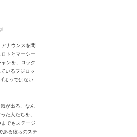
i
うアナウンスを聞
ヒロトとマーシー
シャンを、ロック
れているフジロッ
上げようではない
元気が出る、なん
作った人たちを、
つまでもステージ
である彼らのステ