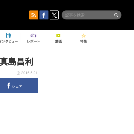
真島昌利
2016.5.21
シェア