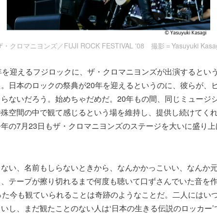
ザ・クロマニヨンズ／FUJI ROCK FESTIVAL '08 撮影＝Yasuyuki Kasag
年を迎えるフジロックに、ザ・クロマニヨンズが出演するとい
。日本のロックの祭典が20年を迎えるというのに、彼らが、
らないだろう。始めちゃだめだ。20年もの間、同じミュージ
特殊空間の中で観て感じるという場を維持し、提供し続けてく
年の7月23日もザ・クロマニヨンズのステージを大いに盛り
らない、名前もしらないときから、なんかかっこいい、なんか
て、テープが擦り切れるまで何度も聴いて口ずさんでいた音を
った今も観ていられることは奇跡のようなことだ。二人にはい
いし、まだ観たことのない人は‘日本の生きる伝説のロッカー’