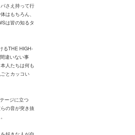
ッパさえ持って行
で体はもちろん、
WSは皆の知るタ
。
HE HIGH-
は間違いない事
、本人たちは何も
丸ごとカッコい
ステージに立つ
彼らの音が突き抜
た。
クを好きな人が自