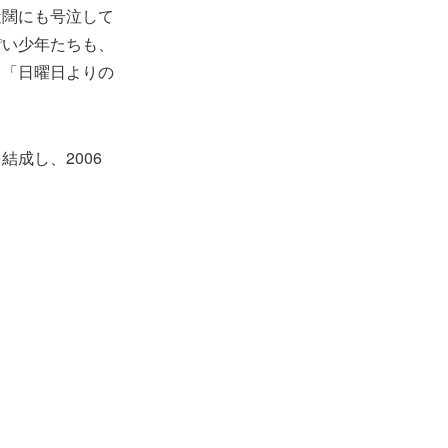
迂闊にも号泣して
ぽい少年たちも、
、「日曜日よりの
成し、2006