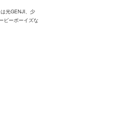
光GENJI、少
ービーボーイズな