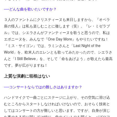
──どんな曲を歌いたいですか？
３人のファントムにクリスティーヌも来日しますから、『オペラ
座の怪人』は私も楽しむことに徹します（笑）。『レ・ミゼラブ
ル』では、シエラさんがファンティーヌを歌うと思うので、私は
エポニーヌを。みんなで『One Day More』もやりたいですね！
『ミス・サイゴン』では、ラミンさんと「Last Night of the
World」を、欧米人のエレンとも歌ってみたかったので、シエラさ
んと「I Still Believe」を、そして「命をあげよう」が歌えたら最高
です。夢が広がりますね！
上質な演劇に垣根はない
──コンサートならではの難しさはありますか？
ハンドマイクで一曲ごとにステージに上がり、その空気に溶け込
むところからスタートしなければいけないので、おそらく技術と
してはコンサートの方が難しいと思います。ですが、自身が演じ
た事のある役に関しては特に、曲のイントロを聞くと、パブロフ