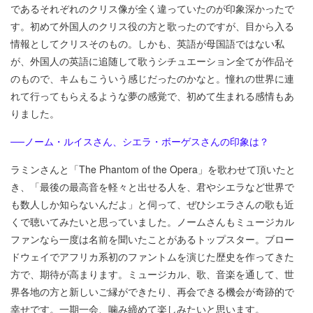
であるそれぞれのクリス像が全く違っていたのが印象深かったで
す。初めて外国人のクリス役の方と歌ったのですが、目から入る
情報としてクリスそのもの。しかも、英語が母国語ではない私
が、外国人の英語に追随して歌うシチュエーション全てが作品そ
のもので、キムもこういう感じだったのかなと。憧れの世界に連
れて行ってもらえるような夢の感覚で、初めて生まれる感情もあ
りました。
──ノーム・ルイスさん、シエラ・ボーゲスさんの印象は？
ラミンさんと「The Phantom of the Opera」を歌わせて頂いたと
き、「最後の最高音を軽々と出せる人を、君やシエラなど世界で
も数人しか知らないんだよ」と伺って、ぜひシエラさんの歌も近
くで聴いてみたいと思っていました。ノームさんもミュージカル
ファンなら一度は名前を聞いたことがあるトップスター。ブロー
ドウェイでアフリカ系初のファントムを演じた歴史を作ってきた
方で、期待が高まります。ミュージカル、歌、音楽を通して、世
界各地の方と新しいご縁ができたり、再会できる機会が奇跡的で
幸せです。一期一会、噛み締めて楽しみたいと思います。