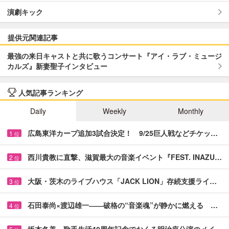
演劇キック
提供元関連記事
最強の来日キャストと共に歌うコンサート『アイ・ラブ・ミュージ
カルズ』新妻聖子インタビュー
人気記事ランキング
Daily
Weekly
Monthly
広島東洋カープ追加3試合決定！ 9/25巨人戦などチケッ…
1
位
西川貴教に直撃、滋賀最大の音楽イベント『FEST. INAZU…
2
位
大阪・茨木のライブハウス「JACK LION」存続支援ライ…
3
位
石田泰尚×渡辺雄一――破格の“音楽魂”が静かに燃える …
4
位
坂本冬美、歌手生活40周年記念でおくる明治座公演のメイ…