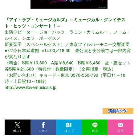
『アイ・ラブ・ミュージカルズ』～ミュージカル・グレイテス
ト・ヒッツ・コンサート！～
出演◇ピーター・ジョーバック、ラミン・カリムルー 、ノーム・
ルイス、シエラ・ボーゲス／
新妻聖子（スペシャルゲスト）／東京フィルハーモニー交響楽団
●7/7◎日本武道館 ※14:00／18:30 昼公演と夜公演では一部内容
が異なります
〈料金〉S席￥10,800 A席￥8,640 B席￥6,480 昼・夜セット
券S席￥21,600（特典付・数量限定）（全席指定・税込）
〈お問い合わせ〉キョードー東京 0570-550-799（平日11～18
時・土日祝10～18時）
http://www.ilovemusicals.jp
ポスト
シェア
はてブ
送る
送信