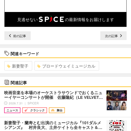
見逃せない
の最新情報をお届けします
前の記事
次の記事
関連キーワード
新妻聖子
ブロードウェイミュージカル
関連記事
映画音楽を本場のオーケストラサウンドでおくるニュ
ーイヤーコンサートが開催 佐藤隆紀（LE VELVET…
2026.7.31 ｜ SPICER
ニュース
クラシック
舞台
新妻聖子・蘭寿とむ出演のミュージカル『101ダルメ
シアンズ』 村井良大、土井ケイトら全キャスト＆…