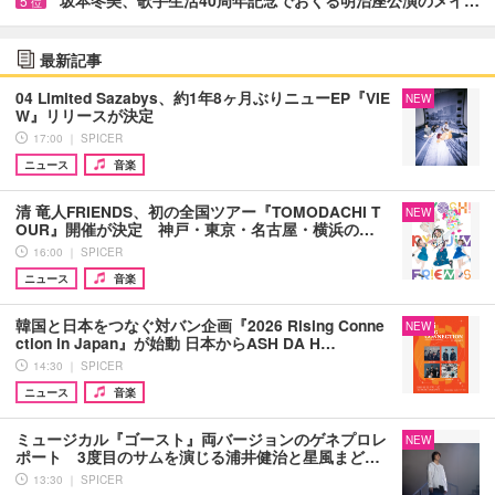
5
位
最新記事
04 Limited Sazabys、約1年8ヶ月ぶりニューEP『VIE
NEW
W』リリースが決定
17:00 ｜ SPICER
ニュース
音楽
清 竜人FRIENDS、初の全国ツアー『TOMODACHI T
NEW
OUR』開催が決定 神戸・東京・名古屋・横浜の…
16:00 ｜ SPICER
ニュース
音楽
韓国と日本をつなぐ対バン企画『2026 Rising Conne
NEW
ction in Japan』が始動 日本からASH DA H…
14:30 ｜ SPICER
ニュース
音楽
ミュージカル『ゴースト』両バージョンのゲネプロレ
NEW
ポート 3度目のサムを演じる浦井健治と星風まど…
13:30 ｜ SPICER