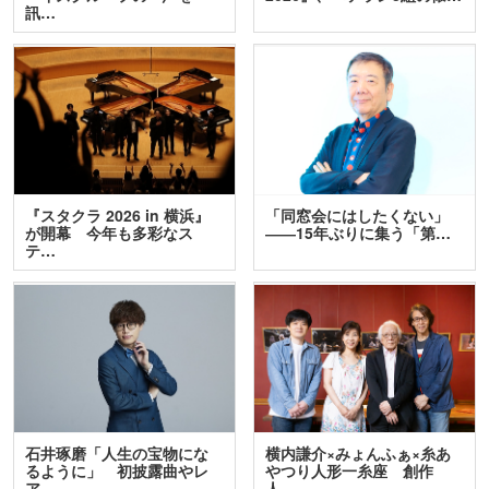
訊…
『スタクラ 2026 in 横浜』
「同窓会にはしたくない」
が開幕 今年も多彩なス
――15年ぶりに集う「第…
テ…
石井琢磨「人生の宝物にな
横内謙介×みょんふぁ×糸あ
るように」 初披露曲やレ
やつり人形一糸座 創作
ア…
人…