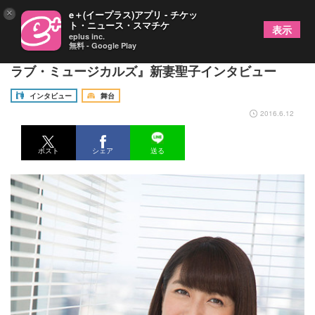
×
e＋(イープラス)アプリ - チケッ
ト・ニュース・スマチケ
表示
eplus inc.
無料 - Google Play
最強の来日キャストと共に歌うコンサート『アイ・
ラブ・ミュージカルズ』新妻聖子インタビュー
インタビュー
舞台
2016.6.12
ポスト
シェア
送る