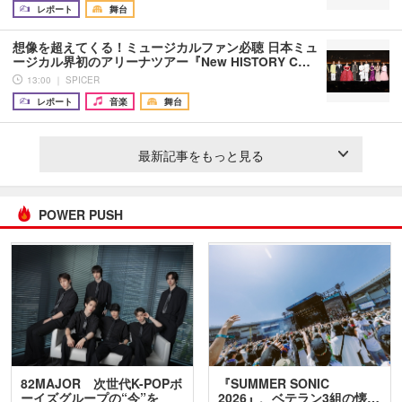
レポート
舞台
想像を超えてくる！ミュージカルファン必聴 日本ミュ
ージカル界初のアリーナツアー『New HISTORY C…
13:00 ｜ SPICER
レポート
音楽
舞台
最新記事をもっと見る
POWER PUSH
82MAJOR 次世代K-POPボ
『SUMMER SONIC
ーイズグループの“今”を
2026』、ベテラン3組の懐…