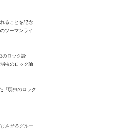
されることを記念
lsのツーマンライ
弱虫のロック論
ト『弱虫のロック論
した『弱虫のロック
ドを感じさせるグルー