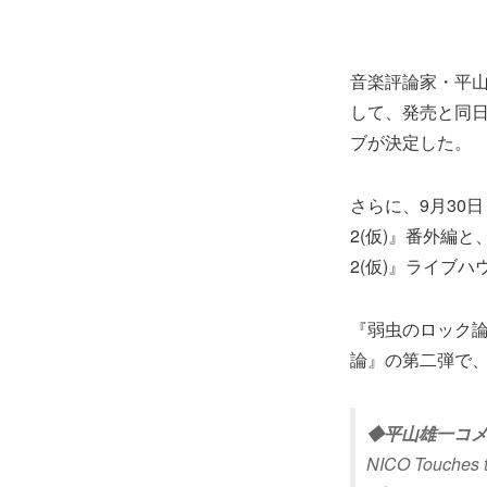
音楽評論家・平山
して、発売と同日に
ブが決定した。
さらに、9月30
2(仮)』番外編と
2(仮)』ライブ
『弱虫のロック論
論』の第二弾で、激
◆平山雄一コ
NICO Tou