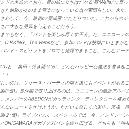
ンドの名前のとおり、目の前に立ちはだかる“壁(Walls)”に真
きた軌跡がそのまま音楽になっている点が素晴らしい。来年、
さわしく、今、最初の“完成形”にたどりついた。これからのジ
たちに大きな勇気を与えることだろう。
うまでもなく、「バンドを楽しみ尽くす王者」だ。ユニコーン
O.P.KING、The Verbsなど、参加バンドは枚挙にいとま
たバンド・スピリットをソロでも発揮できること。こんなアー
ICOと、“奥田・弾き語り”が、どんなハッピーな魔法を巻き起
～！！
嬉しいのは、リリース・パーティの前と後にもイベントがある
論2(仮)』番外編で取り上げるのは、ユニコーンの最新アルバム『ゅ
。メンバーのABEDONがカッティング・ディレクターを務め
どんなレコードをかけようか、ただいま楽しく思案中。来場、
論２(仮)』ライブハウス・スペシャルでは、今、バンドシーン
IOとONIGAWARAがガチの対バンを繰り広げる。どちらも『弱