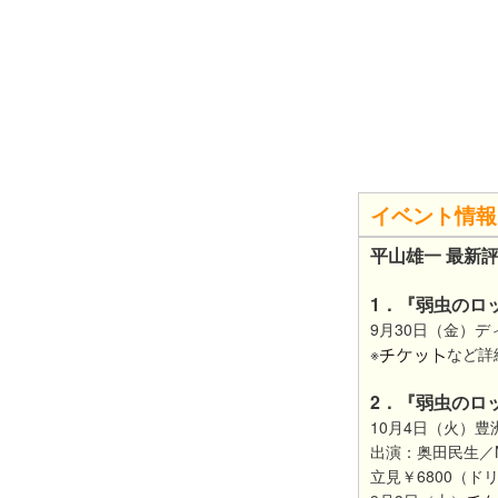
イベント情報
平山雄一 最新
1．『弱虫のロッ
9月30日（金）ディスク
※
など詳
2．『弱虫のロ
10月4日（火）豊洲PIT
出演：奥田民生／NICO
立見￥6800（