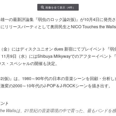
画像を全て表示（4件）
雄一の最新評論集『弱虫のロック論2(仮)』が10月4日に発売
リリースパーティとして奥田民生とNICO Touches the Wal
日（金）にはディスクユニオン dues 新宿にてプレイベント『
、11月9日（水）にはShibuya Milkywayでのアフターイベン
ハウス・スペシャルの開催も決定。
2(仮)』は、1980～90年代の日本の音楽シーンを回顧・分析
変の2000～10年代のJ-POP＆J-ROCKシーンを描き出す。
メント
ches the Wallsは、21世紀の音楽環境の中で育った、最もバン