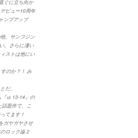
っ直ぐに立ち向か
デビュー10周年
ャンプアップ
の他、サンフジン
がない。さらに凄い
ティストは他にい
こすのか？！ み
ことだ。
 13-14』の
た話題作で、こ
待ってます！
をガヤガヤさせ
虫のロック論２