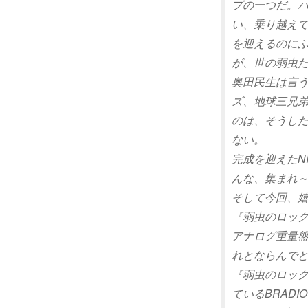
プの一つだ。バ
い、乗り越えて
を迎えるのにふ
が、世の弱虫
奥田民生は言
ズ、地球三兄弟、
のは、そうし
ない。
完成を迎えたN
んな、集まれ
そして今回、
『弱虫のロック
アナログ重量盤
れとならんで
『弱虫のロック
ているBRAD