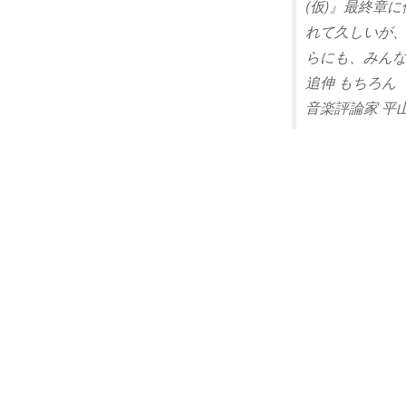
(仮)』最終章
れて久しいが、
らにも、みん
追伸 もちろん
音楽評論家 平