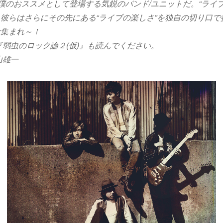
に僕のおススメとして登場する気鋭のバンド/ユニットだ。“ライ
彼らはさらにその先にある“ライブの楽しさ”を独自の切り口で
な集まれ～！
『弱虫のロック論２(仮)』も読んでください。
山雄一