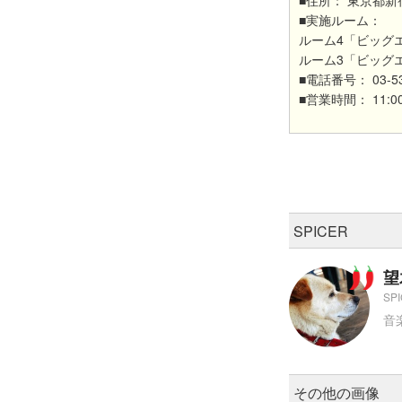
■住所： 東京都新宿
■実施ルーム：
ルーム4「ビッグ
ルーム3「ビッグエコー
■電話番号： 03-53
■営業時間： 11:00
SPICER
望
S
音
その他の画像