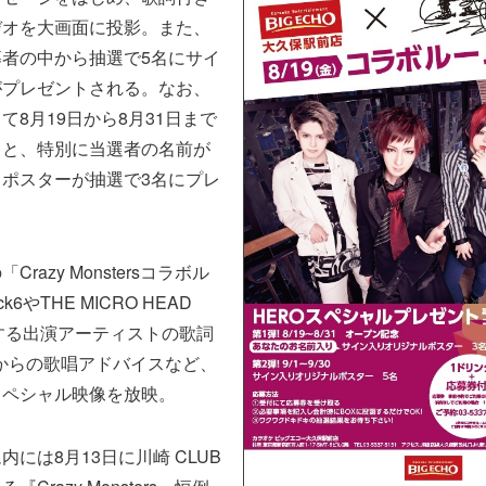
デオを大画面に投影。また、
者の中から抽選で5名にサイ
がプレゼントされる。なお、
て8月19日から8月31日まで
ると、特別に当選者の名前が
ポスターが抽選で3名にプレ
razy Monstersコラボル
6やTHE MICRO HEAD
とする出演アーティストの歌詞
Rからの歌唱アドバイスなど、
スペシャル映像を放映。
には8月13日に川崎 CLUB