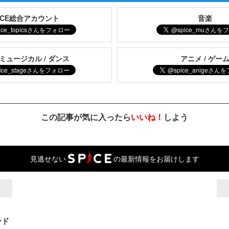
PICE総合アカウント
音楽
 ミュージカル / ダンス
アニメ / ゲー
この記事が気に入ったら
いいね！
しよう
見逃せない
の最新情報をお届けします
ード