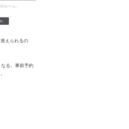
ラボルーム」
件）
れ替えられるの
となる。事前予約
を。