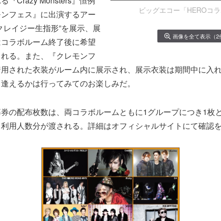
る『Crazy Monsters』恒例
ビッグエコー「HEROコ
モンフェス』に出演するアー
クレイジー生指形”を展示、展
画像を全て表示（2
はコラボルーム終了後に希望
される。また、『クレモンフ
着用された衣装がルーム内に展示され、展示衣装は期間中に入
出逢えるかは行ってみてのお楽しみだ。
券の配布枚数は、両コラボルームともに1グループにつき1枚
、利用人数分が渡される。詳細はオフィシャルサイトにて確認