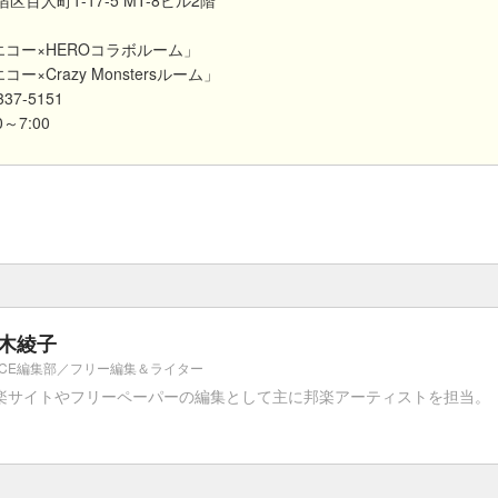
区百人町1-17-5 MT-8ビル2階
エコー×HEROコラボルーム」
×Crazy Monstersルーム」
37-5151
～7:00
木綾子
PICE編集部／フリー編集＆ライター
楽サイトやフリーペーパーの編集として主に邦楽アーティストを担当。