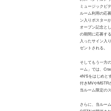
ミュージックビ
ルーム利用の応募
ン入りポスター
オープン記念とし
の期間に応募す
入ったサイン入り
ゼントされる。
そしてもう一方の「C
ーム」では、Crack
4N'Sをはじめ
付きMVやMST
当ルーム限定の
さらに、当ルーム内