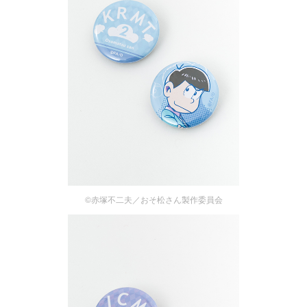
©赤塚不二夫／おそ松さん製作委員会