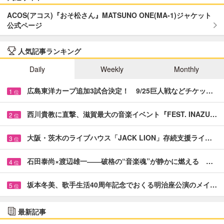
ACOS(アコス)『おそ松さん』MATSUNO ONE(MA-1)ジャケット
公式ページ
人気記事ランキング
Daily
Weekly
Monthly
広島東洋カープ追加3試合決定！ 9/25巨人戦などチケッ…
1
位
西川貴教に直撃、滋賀最大の音楽イベント『FEST. INAZU…
2
位
大阪・茨木のライブハウス「JACK LION」存続支援ライ…
3
位
石田泰尚×渡辺雄一――破格の“音楽魂”が静かに燃える …
4
位
坂本冬美、歌手生活40周年記念でおくる明治座公演のメイ…
5
位
最新記事