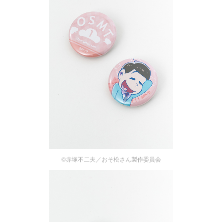
©赤塚不二夫／おそ松さん製作委員会