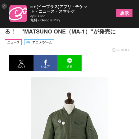
×
e＋(イープラス)アプリ - チケッ
ト・ニュース・スマチケ
表示
eplus inc.
無料 - Google Play
『おそ松さん』をジャケットで羽織
る！ "MATSUNO ONE（MA-1）"が発売に
ニュース
アニメ/ゲーム
2016.9.2
ポスト
シェア
送る