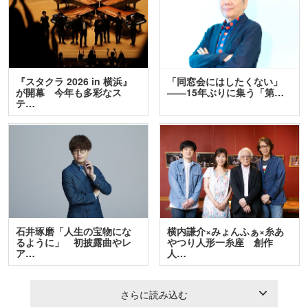
『スタクラ 2026 in 横浜』
「同窓会にはしたくない」
が開幕 今年も多彩なス
――15年ぶりに集う「第…
テ…
石井琢磨「人生の宝物にな
横内謙介×みょんふぁ×糸あ
るように」 初披露曲やレ
やつり人形一糸座 創作
ア…
人…
さらに読み込む