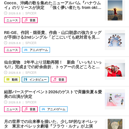
Cocco、沖縄の歌を集めたニューアルバム『ハナウム
イ』のリリースが決定 「強く儚い者たち from oki…
2026.8.8 ｜ SPICER
ニュース
音楽
RE-GE、作詞・畑亜貴、作曲・山口朗彦の強力タッグ
が手掛ける2ndシングル「どこにいても絶対君を見…
2026.8.8 ｜ SPICER
ニュース
アニメ/ゲーム
仙台貨物 2年半ぶり活動再開！ 新曲「いっち! いっ
ち!!」完成までの紆余曲折、トゥアーの見どころと…
2026.8.8 ｜ SPICER
動画
インタビュー
音楽
結那バースデーイベント2026のゲストで斉藤朱夏＆愛
美の出演が決定
2026.8.8 ｜ SPICER
ニュース
音楽
アニメ/ゲーム
月の世界での出来事を描いた、少しSF的なオペレッ
タ 東京オペレッタ劇場『フラウ・ルナ』が上演