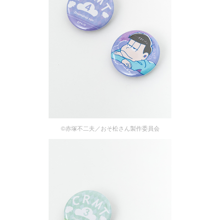
©赤塚不二夫／おそ松さん製作委員会