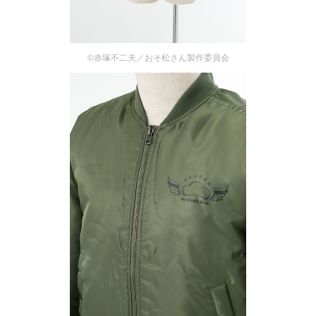
©赤塚不二夫／おそ松さん製作委員会