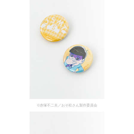
©赤塚不二夫／おそ松さん製作委員会