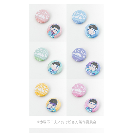
©赤塚不二夫／おそ松さん製作委員会