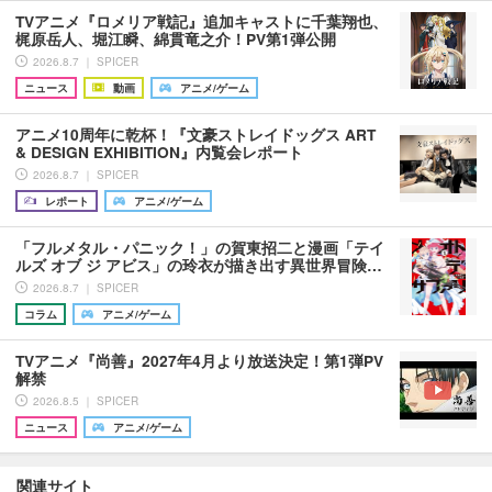
TVアニメ『ロメリア戦記』追加キャストに千葉翔也、
梶原岳人、堀江瞬、綿貫竜之介！PV第1弾公開
2026.8.7 ｜ SPICER
ニュース
動画
アニメ/ゲーム
アニメ10周年に乾杯！『文豪ストレイドッグス ART
& DESIGN EXHIBITION』内覧会レポート
2026.8.7 ｜ SPICER
レポート
アニメ/ゲーム
「フルメタル・パニック！」の賀東招二と漫画「テイ
ルズ オブ ジ アビス」の玲衣が描き出す異世界冒険…
2026.8.7 ｜ SPICER
コラム
アニメ/ゲーム
TVアニメ『尚善』2027年4月より放送決定！第1弾PV
解禁
2026.8.5 ｜ SPICER
ニュース
アニメ/ゲーム
関連サイト