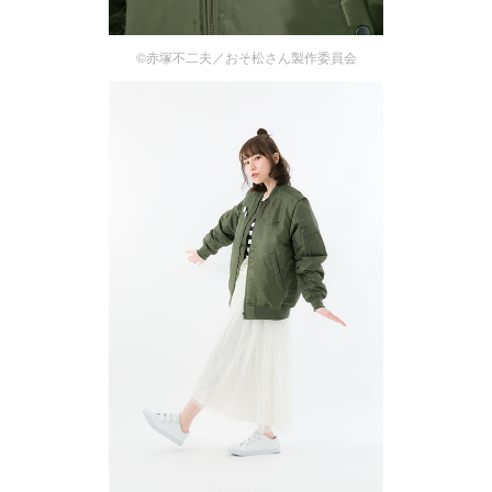
©赤塚不二夫／おそ松さん製作委員会