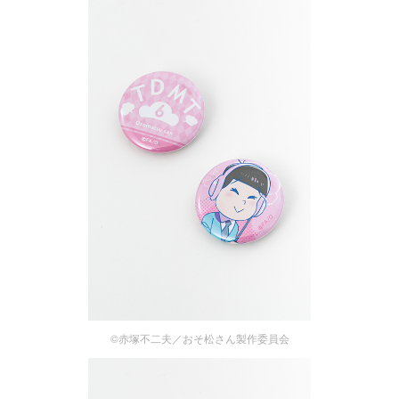
©赤塚不二夫／おそ松さん製作委員会