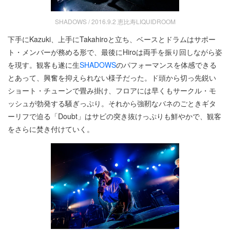
SHADOWS / 2016.9.2 恵比寿LIQUIDROOM
下手にKazuki、上手にTakahiroと立ち、ベースとドラムはサポー
ト・メンバーが務める形で、最後にHiroは両手を振り回しながら姿
を現す。観客も遂に生
SHADOWS
のパフォーマンスを体感できる
とあって、興奮を抑えられない様子だった。ド頭から切っ先鋭い
ショート・チューンで畳み掛け、フロアには早くもサークル・モ
ッシュが勃発する騒ぎっぷり。それから強靭なバネのごときギタ
ーリフで迫る「Doubt」はサビの突き抜けっぷりも鮮やかで、観客
をさらに焚き付けていく。