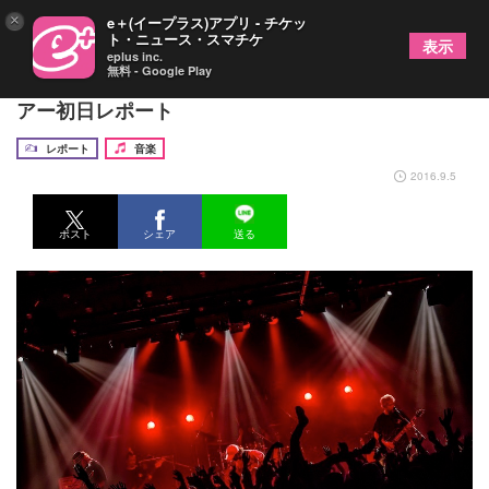
×
e＋(イープラス)アプリ - チケッ
ト・ニュース・スマチケ
表示
eplus inc.
無料 - Google Play
SHADOWS新曲満載でフロアを大沸騰させた全国ツ
アー初日レポート
レポート
音楽
2016.9.5
ポスト
シェア
送る