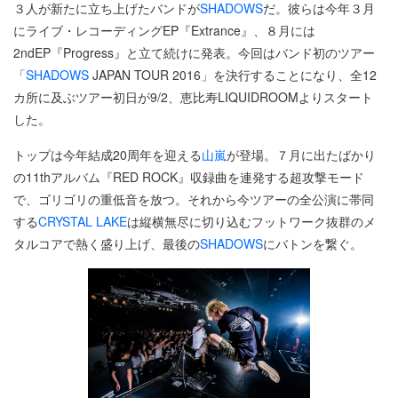
３人が新たに立ち上げたバンドが
SHADOWS
だ。彼らは今年３月
にライブ・レコーディングEP『Extrance』、８月には
2ndEP『Progress』と立て続けに発表。今回はバンド初のツアー
「
SHADOWS
JAPAN TOUR 2016」を決行することになり、全12
カ所に及ぶツアー初日が9/2、恵比寿LIQUIDROOMよりスタート
した。
トップは今年結成20周年を迎える
山嵐
が登場。７月に出たばかり
の11thアルバム『RED ROCK』収録曲を連発する超攻撃モード
で、ゴリゴリの重低音を放つ。それから今ツアーの全公演に帯同
する
CRYSTAL LAKE
は縦横無尽に切り込むフットワーク抜群のメ
タルコアで熱く盛り上げ、最後の
SHADOWS
にバトンを繋ぐ。