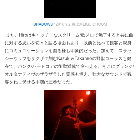
SHADOWS
/ 2016.9.2 恵比寿LIQUIDROOM
また、Hiroはキャッチーなスクリーム/歌メロで魅了すると共に曲
に対する思いを切々と語る場面もあり、以前と比べて観客と親身
にコミュニケーションを図る様も印象的だった。加えて、スラッ
シーなリフをザクザク刻むKazuki＆Takahiroの野獣コーラスも健
在で、パンク/ハードコアの衝動満載で突っ走る。そこにグランジ/
オルタナティヴのザラザラした質感も備え、壮大なサウンドで観
客をねじ伏せる手腕は圧巻だった。