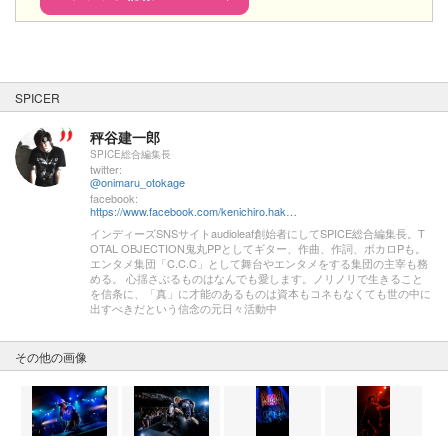
SPICER
秤谷建一郎
SPICE総合編集長
twitter:
@onimaru_otokage
facebook:
https://www.facebook.com/kenichiro.hakariya
インディーズSNSサイトaudioleaf創始者にしてSPICE総合編集長。T
OTAL OBJECTION鬼丸PPとしてギター、作曲、作詞、ボカロPも。
エンタメ集団「C.C.C」として舞台やエンタメをする集団の主宰も務
める。 心揺さぶるものはなんでも愛します。ノリノリで生きること
を信条に、「真」に才能のあるものは資本もコネもなくても世の中に
出すべきだという信念の元日々活動中
その他の画像