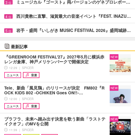
ミュージカル『ゴースト』両バージョンのゲネプロレポー…
3
位
西川貴教に直撃、滋賀最大の音楽イベント『FEST. INAZU…
4
位
岩手・盛岡『いしがき MUSIC FESTIVAL 2026』盛岡城跡…
5
位
最新記事
『GREENROOM FESTIVAL'27』2027年5月に横浜赤
NEW
レンガ倉庫、神戸メリケンパークで開催決定
12:29 ｜ SPICER
ニュース
音楽
Tele、新曲「風見鶏」のリリースが決定 FM802『R
NEW
OCK KIDS 802 -OCHIKEN Goes ON!!-…
12:00 ｜ SPICER
ニュース
音楽
ブラフラ、未来へ踏み出す決意を歌う新曲「ラストテ
NEW
イクオフ」のMVを公開
11:39 ｜ SPICER