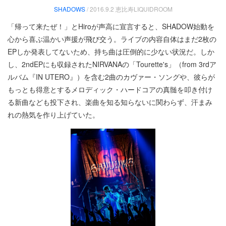
SHADOWS
/ 2016.9.2 恵比寿LIQUIDROOM
「帰って来たぜ！」とHiroが声高に宣言すると、SHADOW始動を
心から喜ぶ温かい声援が飛び交う。ライブの内容自体はまだ2枚の
EPしか発表してないため、持ち曲は圧倒的に少ない状況だ。しか
し、2ndEPにも収録されたNIRVANAの「Tourette's」（from 3rdア
ルバム『IN UTERO』）を含む2曲のカヴァー・ソングや、彼らが
もっとも得意とするメロディック・ハードコアの真髄を叩き付け
る新曲なども投下され、楽曲を知る知らないに関わらず、汗まみ
れの熱気を作り上げていた。