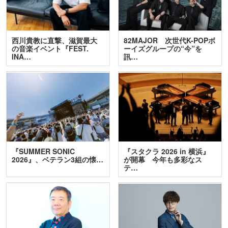
西川貴教に直撃、滋賀最大
82MAJOR 次世代K-POPボ
の音楽イベント『FEST.
ーイズグループの“今”を
INA…
訊…
『SUMMER SONIC
『スタクラ 2026 in 横浜』
2026』、ベテラン3組の懐…
が開幕 今年も多彩なス
テ…