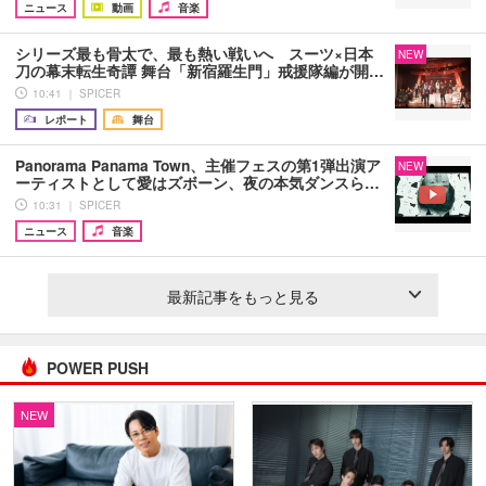
ニュース
動画
音楽
シリーズ最も骨太で、最も熱い戦いへ スーツ×日本
NEW
刀の幕末転生奇譚 舞台「新宿羅生門」戒援隊編が開…
10:41 ｜ SPICER
レポート
舞台
Panorama Panama Town、主催フェスの第1弾出演ア
NEW
ーティストとして愛はズボーン、夜の本気ダンスら…
10:31 ｜ SPICER
ニュース
音楽
最新記事をもっと見る
POWER PUSH
NEW