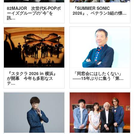
82MAJOR 次世代K-POPボ
『SUMMER SONIC
ーイズグループの“今”を
2026』、ベテラン3組の懐…
訊…
『スタクラ 2026 in 横浜』
「同窓会にはしたくない」
が開幕 今年も多彩なス
――15年ぶりに集う「第…
テ…