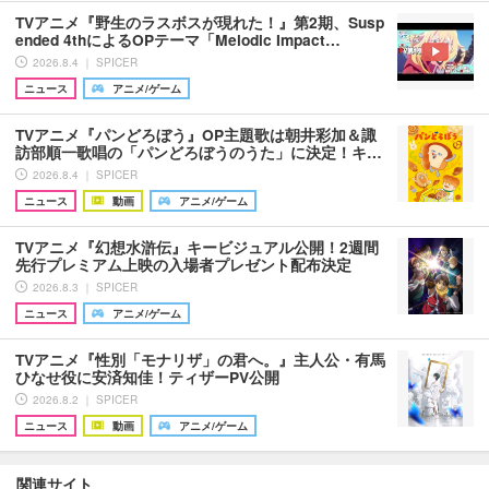
TVアニメ『野生のラスボスが現れた！』第2期、Susp
ended 4thによるOPテーマ「Melodic Impact…
2026.8.4 ｜ SPICER
ニュース
アニメ/ゲーム
TVアニメ『パンどろぼう』OP主題歌は朝井彩加＆諏
訪部順一歌唱の「パンどろぼうのうた」に決定！キ…
2026.8.4 ｜ SPICER
ニュース
動画
アニメ/ゲーム
TVアニメ『幻想水滸伝』キービジュアル公開！2週間
先行プレミアム上映の入場者プレゼント配布決定
2026.8.3 ｜ SPICER
ニュース
アニメ/ゲーム
TVアニメ『性別「モナリザ」の君へ。』主人公・有馬
ひなせ役に安済知佳！ティザーPV公開
2026.8.2 ｜ SPICER
ニュース
動画
アニメ/ゲーム
関連サイト