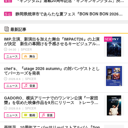
『キングダム』連載20周年記念「キンキンキングダム」渋…
4
位
静岡県焼津市であらたな夏フェス『BON BON BON 2026…
5
位
最新記事
IMP.主演、新演出を加えた舞台『IMPACT26』の上演
NEW
が決定 新生の幕開けを予感させるキービジュアル…
04:00 ｜ SPICER
ニュース
舞台
chef’s、『utage 2026 autumn』の対バンゲストとし
てパーカーズを発表
2026.8.6 ｜ SPICER
ニュース
音楽
GADORO、横浜アリーナでのワンマン公演『一家団
欒』を収めた映像作品を9月にリリース トレーラ…
2026.8.6 ｜ SPICER
ニュース
動画
音楽
亜咲花、10周年アニバーサリーベストアルバム『Son