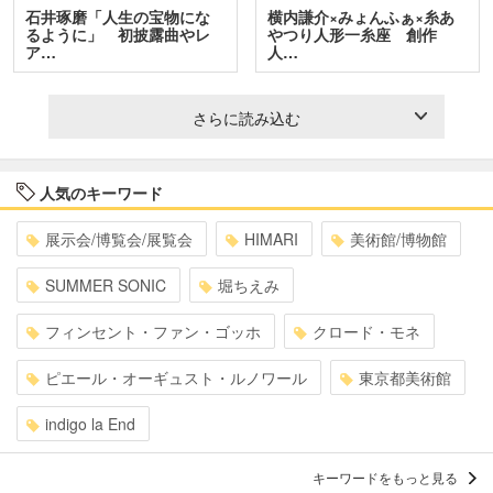
石井琢磨「人生の宝物にな
横内謙介×みょんふぁ×糸あ
るように」 初披露曲やレ
やつり人形一糸座 創作
ア…
人…
さらに読み込む
人気のキーワード
展示会/博覧会/展覧会
HIMARI
美術館/博物館
SUMMER SONIC
堀ちえみ
フィンセント・ファン・ゴッホ
クロード・モネ
ピエール・オーギュスト・ルノワール
東京都美術館
indigo la End
キーワードをもっと見る