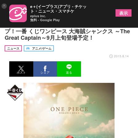
×
e＋(イープラス)アプリ - チケッ
ト・ニュース・スマチケ
表示
eplus inc.
無料 - Google Play
「赤髪のシャンクス」に特化した商品ラインナッ
プ！一番 くじワンピース 大海賊シャンクス ～The
Great Captain～9月上旬登場予定！
ニュース
アニメ/ゲーム
2015.8.14
ポスト
シェア
送る