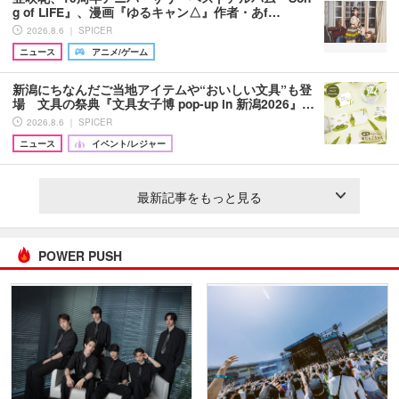
g of LIFE』、漫画『ゆるキャン△』作者・あf…
2026.8.6 ｜ SPICER
ニュース
アニメ/ゲーム
新潟にちなんだご当地アイテムや“おいしい文具”も登
場 文具の祭典『文具女子博 pop-up in 新潟2026』…
2026.8.6 ｜ SPICER
ニュース
イベント/レジャー
最新記事をもっと見る
POWER PUSH