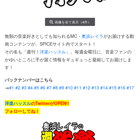
画像を全て表示（4件）
無類の音楽好きとしても知られるMC・
奥浜レイラ
がお届けする動
画コンテンツが、SPICEサイト内でスタート！
その名も「週刊！
洋楽ハッスル
」。毎週金曜日に、音楽ファンの
かゆいところに手が届く情報をギュギュっと凝縮してお届けしま
す！
バックナンバーはこちら
→
#1
#2
#3
#4
#5
#6
#7
#8
#9
#10
#11
#12
#13
#14
#15
#16
#17
洋楽ハッスル
のTwitterがOPEN!!
フォロー
してね！