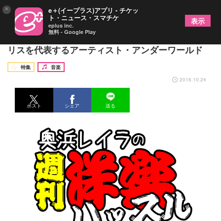
×
e＋(イープラス)アプリ - チケッ
ト・ニュース・スマチケ
表示
eplus inc.
無料 - Google Play
【週刊！洋楽ハッスル#18】Mステにも出演！イギ
リスを代表するアーティスト・アンダーワールド
特集
音楽
2016.10.24
ポスト
シェア
送る