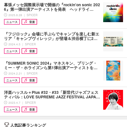
幕張メッセ国際展示場で開催の『rockin’on sonic 202
6』第一弾出演アーティストを発表 ヘッドライ…
2025.8.28 ｜ SPICER
ニュース
音楽
『フジロック』会場に手ぶらでキャンプを楽しむ新エ
リア「キャンプヴィレッジ」が登場＆渋谷横丁に2…
2024.4.5 ｜ SPICER
ニュース
音楽
『SUMMER SONIC 2024』マネスキン、ブリング・
ミー・ザ・ホライズンら第1弾出演アーティストを…
2024.2.21 ｜ SPICER
ニュース
音楽
洋楽ハッスル＋Plus #32・#33「新世代ジャズフェス
ティバル：LOVE SUPREME JAZZ FESTIVAL JAPA…
2023.4.7 ｜ SPICER
ニュース
音楽
人気記事ランキング