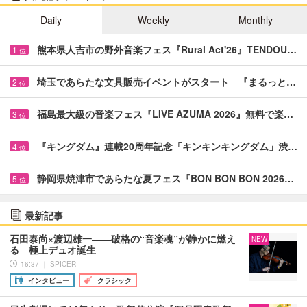
Daily
Weekly
Monthly
熊本県人吉市の野外音楽フェス『Rural Act'26』TENDOU…
1
位
埼玉であらたな文具販売イベントがスタート 『まるっと…
2
位
福島最大級の音楽フェス『LIVE AZUMA 2026』無料で楽…
3
位
『キングダム』連載20周年記念「キンキンキングダム」渋…
4
位
静岡県焼津市であらたな夏フェス『BON BON BON 2026…
5
位
最新記事
石田泰尚×渡辺雄一――破格の“音楽魂”が静かに燃え
NEW
る 極上デュオ誕生
16:37 ｜ SPICER
インタビュー
クラシック