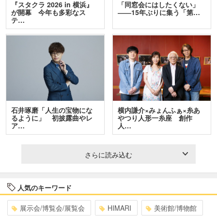
『スタクラ 2026 in 横浜』
「同窓会にはしたくない」
が開幕 今年も多彩なス
――15年ぶりに集う「第…
テ…
石井琢磨「人生の宝物にな
横内謙介×みょんふぁ×糸あ
るように」 初披露曲やレ
やつり人形一糸座 創作
ア…
人…
さらに読み込む
人気のキーワード
展示会/博覧会/展覧会
HIMARI
美術館/博物館