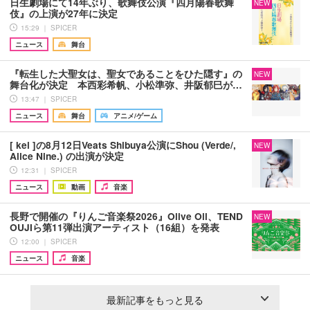
日生劇場にて14年ぶり、歌舞伎公演『四月陽春歌舞
NEW
伎』の上演が27年に決定
15:29 ｜ SPICER
ニュース
舞台
『転生した大聖女は、聖女であることをひた隠す』の
NEW
舞台化が決定 本西彩希帆、小松準弥、井阪郁巳が…
13:47 ｜ SPICER
ニュース
舞台
アニメ/ゲーム
[ kei ]の8月12日Veats Shibuya公演にShou (Verde/,
NEW
Alice Nine.) の出演が決定
12:31 ｜ SPICER
ニュース
動画
音楽
長野で開催の『りんご音楽祭2026』Olive Oil、TEND
NEW
OUJIら第11弾出演アーティスト（16組）を発表
12:00 ｜ SPICER
ニュース
音楽
最新記事をもっと見る