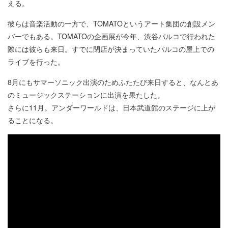
える。
彼らは音楽活動の一方で、TOMATOというアート集団の創設メン
バーでもある。TOMATOの企画展が今年、渋谷パルコで行われた
際には彼らも来日。すでに閉店が決まっていたパルコの屋上での
ライブを行った。
8月にもサマーソニック出演のためふたたび来日すると、なんとあ
のミュージックステーションに出演を果たした。
さらに11月。アンダーワールドは、日本武道館のステージに上が
ることになる。