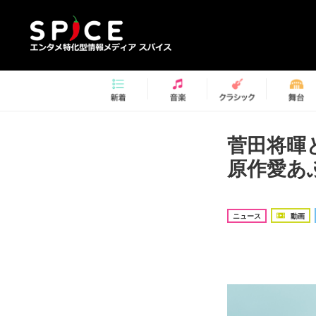
菅田将暉
原作愛あ
ニュース
動画