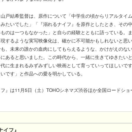
た山戸結希監督は、原作について「中学生の頃からリアルタイ
たみたいでした」「『溺れるナイフ』を原作としたとき、その
いものは一つもなかった」と自らの経験とともに語っている。
再現するような実写映像化は、確かに不可能かもしれないと思
でも、未来の誰かの血肉にしてもらえるような、かけがえのな
いにあると思いました。この時代から、一緒に生きてゆきたい
時代に生まれるみずみずしい映画として育っていってほしいで
たいです」と作品への愛を明かしている。
フ』は11月5日（土）TOHOシネマズ渋谷ほか全国ロードショ
ナイフ』