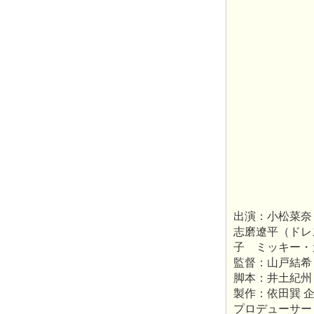
出演：小松菜
志磨遼平（ドレ
子 ミッキー・
監督：山戸結希
脚本：井土紀州
製作：依田巽 
プロデューサー