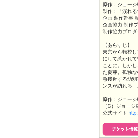
原作：ジョージ
製作：「溺れる
企画 製作幹事 
企画協力 制作
制作協力プロダ
【あらすじ】
東京から転校し
にして惹かれて
ことに。しかし
た夏芽。孤独な
急接近する幼馴
ンスが訪れる―
原作：ジョージ
（C）ジョージ朝
公式サイト
http