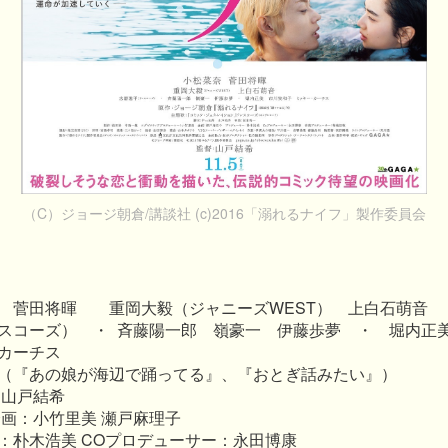
（C）ジョージ朝倉/講談社 (c)2016「溺れるナイフ」製作委員会
奈 菅田将暉 重岡大毅（ジャニーズWEST） 上白石萌音
スコーズ） ・ 斉藤陽一郎 嶺豪一 伊藤歩夢 ・ 堀内正
カーチス
（『あの娘が海辺で踊ってる』、『おとぎ話みたい』）
 山戸結希
企画：小竹里美 瀬戸麻理子
：朴木浩美 COプロデューサー：永田博康