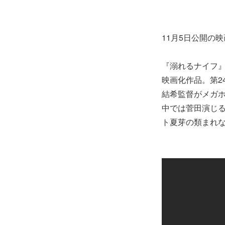
11月5日公開の
『溺れるナイフ』
映画化作品。第2
結希監督がメガホ
中では菅田演じ
ト夏芽の類まれ