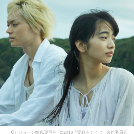
（C）ジョージ朝倉/講談社 (c)2016「溺れるナイフ」製作委員会