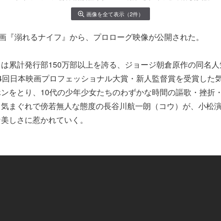
画像を全て表示（2件）
映画『溺れるナイフ』から、プロローグ映像が公開された。
は累計発行部150万部以上を誇る、ジョージ朝倉原作の同名
4回日本映画プロフェッショナル大賞・新人監督賞を受賞した
ンをとり、10代の少年少女たちのわずかな時間の謳歌・挫折
る気まぐれで傍若無人な態度の長谷川航一朗（コウ）が、小松
な美しさに惹かれていく。