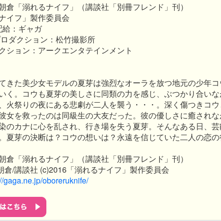
朝倉「溺れるナイフ」（講談社「別冊フレンド」刊）
ナイフ」製作委員会
配給：ギャガ
プロダクション：松竹撮影所
クション：アークエンタテインメント
てきた美少女モデルの夏芽は強烈なオーラを放つ地元の少年コ
いく。コウも夏芽の美しさに同類の力を感じ、ぶつかり合いな
、火祭りの夜にある悲劇が二人を襲う・・・。深く傷つきコウ
彼女を救ったのは同級生の大友だった。彼の優しさに癒されな
染のカナに心を乱され、行き場を失う夏芽。そんなある日、芸
。夏芽の決断は？コウの想いは？永遠を信じていた二人の恋の
朝倉「溺れるナイフ」（講談社「別冊フレンド」刊）
倉/講談社 (c)2016「溺れるナイフ」製作委員会
://gaga.ne.jp/oboreruknife/