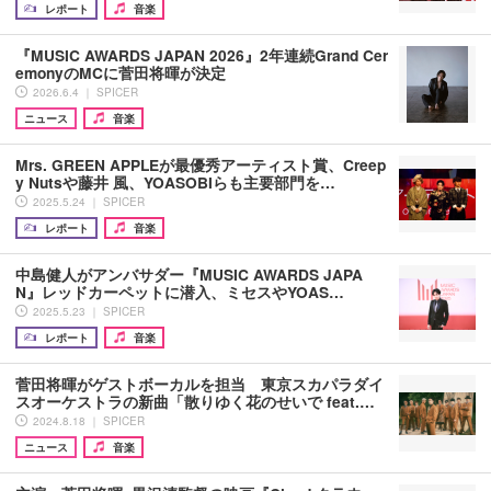
レポート
音楽
『MUSIC AWARDS JAPAN 2026』2年連続Grand Cer
emonyのMCに菅田将暉が決定
2026.6.4 ｜ SPICER
ニュース
音楽
Mrs. GREEN APPLEが最優秀アーティスト賞、Creep
y Nutsや藤井 風、YOASOBIらも主要部門を…
2025.5.24 ｜ SPICER
レポート
音楽
中島健人がアンバサダー『MUSIC AWARDS JAPA
N』レッドカーペットに潜入、ミセスやYOAS…
2025.5.23 ｜ SPICER
レポート
音楽
菅田将暉がゲストボーカルを担当 東京スカパラダイ
スオーケストラの新曲「散りゆく花のせいで feat.…
2024.8.18 ｜ SPICER
ニュース
音楽