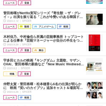
ニュース
音楽
菅田将暉がNetflix実写シリーズ『寄生獣 －ザ・グレ
イ－』出演を振り返る「これが今勢いのある韓国ド…
2024.4.12 ｜ SPICER
ニュース
動画
アニメ/ゲーム
映画
木村佳乃、中村倫也ら所属の芸能事務所 トップコート
による仕事本『芸能マネージャーが自分の半生をつ…
2023.9.29 ｜ SPICER
ニュース
音楽
舞台
宇多田ヒカルの映画『キングダム』主題歌、サザン、
CHAI、菅田将暉の新曲など『New Music Wednesd…
2023.8.2 ｜ SPICER
特集
音楽
仲野太賀・菅田将暉・松本穂香ら6名の出演が明らか
に 映画『笑いのカイブツ』追加キャスト＆場面写…
2023.6.26 ｜ SPICER
ニュース
映画