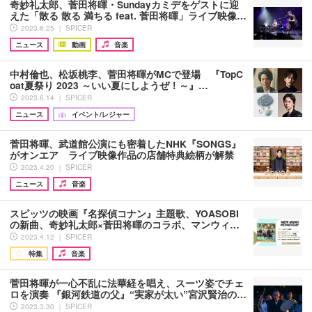
奇妙礼太郎、菅田将暉・Sundayカミデをゲストに迎
えた「散る 散る 満ちる feat. 菅田将暉」ライブ映像…
2023.6.25 ｜ SPICER
ニュース
動画
音楽
中村倫也、松坂桃李、菅田将暉がMCで登場 『TopC
oat夏祭り 2023 ～いい夏にしようぜ！～』…
2023.6.14 ｜ SPICER
ニュース
イベント/レジャー
菅田将暉、武道館公演にも密着したNHK『SONGS』
がオンエア ライブ映像作品の店舗特典絵柄が解禁
2023.4.20 ｜ SPICER
ニュース
音楽
スピッツの映画『名探偵コナン』主題歌、YOASOBI
の新曲、奇妙礼太郎×菅田将暉のコラボ、マンウィ…
2023.4.12 ｜ SPICER
特集
音楽
菅田将暉が一心不乱に法華経を唱え、スーツ姿でチェ
ロを演奏 『銀河鉄道の父』“実家が太い”宮沢賢治の…
2023.3.30 ｜ SPICER