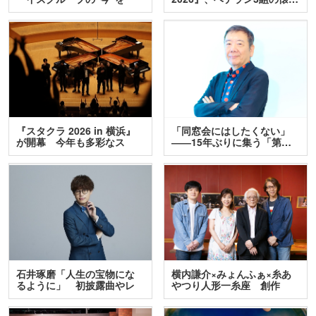
訊…
『スタクラ 2026 in 横浜』
「同窓会にはしたくない」
が開幕 今年も多彩なス
――15年ぶりに集う「第…
テ…
石井琢磨「人生の宝物にな
横内謙介×みょんふぁ×糸あ
るように」 初披露曲やレ
やつり人形一糸座 創作
ア…
人…