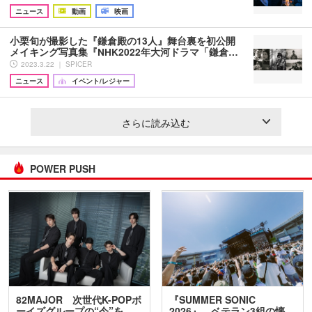
ニュース
動画
映画
小栗旬が撮影した『鎌倉殿の13人』舞台裏を初公開
メイキング写真集『NHK2022年大河ドラマ「鎌倉…
2023.3.22 ｜ SPICER
ニュース
イベント/レジャー
さらに読み込む
POWER PUSH
82MAJOR 次世代K-POPボ
『SUMMER SONIC
ーイズグループの“今”を
2026』、ベテラン3組の懐…