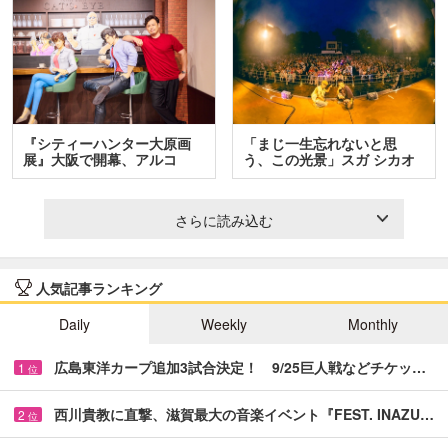
『シティーハンター大原画
「まじ一生忘れないと思
展』大阪で開幕、アルコ
う、この光景」スガ シカオ
＆…
と…
さらに読み込む
人気記事ランキング
Daily
Weekly
Monthly
広島東洋カープ追加3試合決定！ 9/25巨人戦などチケッ…
1
位
西川貴教に直撃、滋賀最大の音楽イベント『FEST. INAZU…
2
位