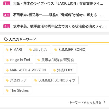
大阪・茨木のライブハウス「JACK LION」存続支援ライ…
3
位
石田泰尚×渡辺雄一――破格の“音楽魂”が静かに燃える …
4
位
坂本冬美、歌手生活40周年記念でおくる明治座公演のメイ…
5
位
人気のキーワード
HIMARI
堀ちえみ
SUMMER SONIC
indigo la End
展示会/博覧会/展覧会
MAN WITH A MISSION
洋楽POPS
洋楽ロック
SUMMER SONICライブ
The Strokes
キーワードをもっと見る