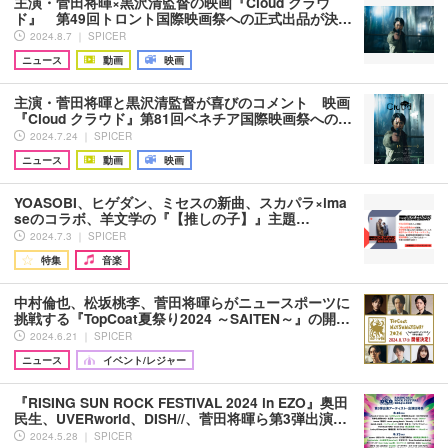
主演・菅田将暉×黒沢清監督の映画『Cloud クラウ
ド』 第49回トロント国際映画祭への正式出品が決…
2024.8.7 ｜ SPICER
ニュース
動画
映画
主演・菅田将暉と黒沢清監督が喜びのコメント 映画
『Cloud クラウド』第81回ベネチア国際映画祭への…
2024.7.24 ｜ SPICER
ニュース
動画
映画
YOASOBI、ヒゲダン、ミセスの新曲、スカパラ×ima
seのコラボ、羊文学の『【推しの子】』主題…
2024.7.3 ｜ SPICER
特集
音楽
中村倫也、松坂桃李、菅田将暉らがニュースポーツに
挑戦する『TopCoat夏祭り2024 ～SAITEN～』の開…
2024.6.21 ｜ SPICER
ニュース
イベント/レジャー
『RISING SUN ROCK FESTIVAL 2024 in EZO』奥田
民生、UVERworld、DISH//、菅田将暉ら第3弾出演…
2024.5.28 ｜ SPICER