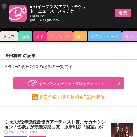
×
e＋(イープラス)アプリ - チケッ
ト・ニュース・スマチケ
表示
eplus inc.
無料 - Google Play
トップ
新着
音楽
クラシック
舞台
アニメ・ゲーム
イベン
菅田将暉 の記事
SPICEの菅田将暉の記事の一覧です
イープラスでチケット情報をチェック！
菅田将暉 の最新情報をRSSで購読
ミセスが2年連続最優秀アーティスト賞、サカナクシ
ョン「怪獣」が最優秀楽曲賞、原摩利彦『国宝』が…
2026.6.16 ｜ SPICER