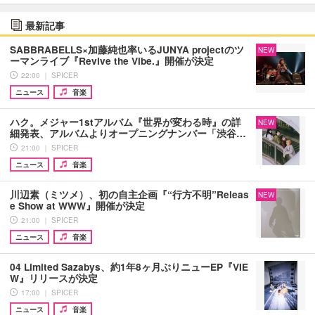
最新記事
SABBRABELLS×加藤純也率いるJUNYA projectのツ
NEW
ーマンライブ『Revive the Vibe.』開催が決定
22:00 ｜ SPICER
ニュース
音楽
ハク。メジャー1stアルバム『世界が変わる時』の詳
NEW
細発表、アルバムよりオープニングナンバー「渋谷…
21:00 ｜ SPICER
ニュース
音楽
川辺素（ミツメ）、初の自主企画『“行方不明”Releas
NEW
e Show at WWW』開催が決定
21:00 ｜ SPICER
ニュース
音楽
04 Limited Sazabys、約1年8ヶ月ぶりニューEP『VIE
W』リリースが決定
17:00 ｜ SPICER
ニュース
音楽