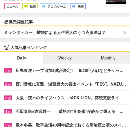
ニュース
動画
アニメ/ゲーム
映画
提供元関連記事
ミランダ・カー、離婚による人生最大のうつ克服法は？
人気記事ランキング
Daily
Weekly
Monthly
広島東洋カープ追加3試合決定！ 9/25巨人戦などチケッ…
1
位
西川貴教に直撃、滋賀最大の音楽イベント『FEST. INAZU…
2
位
大阪・茨木のライブハウス「JACK LION」存続支援ライ…
3
位
石田泰尚×渡辺雄一――破格の“音楽魂”が静かに燃える …
4
位
坂本冬美、歌手生活40周年記念でおくる明治座公演のメイ…
5
位