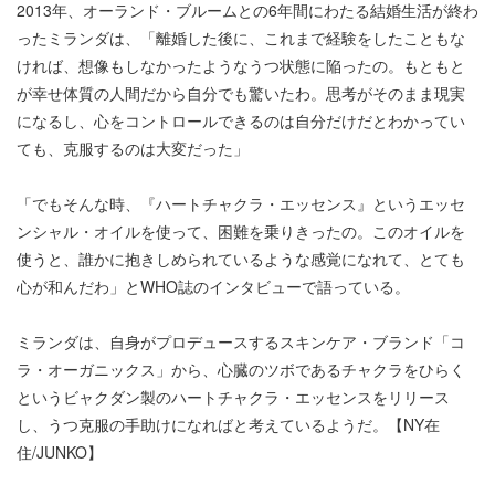
2013年、オーランド・ブルームとの6年間にわたる結婚生活が終わ
ったミランダは、「離婚した後に、これまで経験をしたこともな
ければ、想像もしなかったようなうつ状態に陥ったの。もともと
が幸せ体質の人間だから自分でも驚いたわ。思考がそのまま現実
になるし、心をコントロールできるのは自分だけだとわかってい
ても、克服するのは大変だった」
「でもそんな時、『ハートチャクラ・エッセンス』というエッセ
ンシャル・オイルを使って、困難を乗りきったの。このオイルを
使うと、誰かに抱きしめられているような感覚になれて、とても
心が和んだわ」とWHO誌のインタビューで語っている。
ミランダは、自身がプロデュースするスキンケア・ブランド「コ
ラ・オーガニックス」から、心臓のツボであるチャクラをひらく
というビャクダン製のハートチャクラ・エッセンスをリリース
し、うつ克服の手助けになればと考えているようだ。【NY在
住/JUNKO】