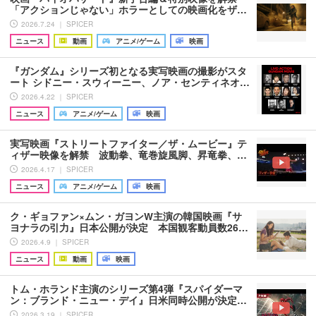
「アクションじゃない」ホラーとしての映画化をザ…
2026.7.24 ｜ SPICER
ニュース
動画
アニメ/ゲーム
映画
『ガンダム』シリーズ初となる実写映画の撮影がスタ
ート シドニー・スウィーニー、ノア・センティネオ…
2026.4.22 ｜ SPICER
ニュース
アニメ/ゲーム
映画
実写映画『ストリートファイター／ザ・ムービー』テ
ィザー映像を解禁 波動拳、竜巻旋風脚、昇竜拳、…
2026.4.17 ｜ SPICER
ニュース
アニメ/ゲーム
映画
ク・ギョファン×ムン・ガヨンW主演の韓国映画『サ
ヨナラの引力』日本公開が決定 本国観客動員数26…
2026.4.9 ｜ SPICER
ニュース
動画
映画
トム・ホランド主演のシリーズ第4弾『スパイダーマ
ン：ブランド・ニュー・デイ』日米同時公開が決定…
2026.3.19 ｜ SPICER