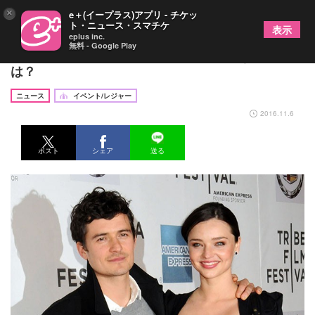
×
e＋(イープラス)アプリ - チケッ
ト・ニュース・スマチケ
表示
eplus inc.
無料 - Google Play
ミランダ・カー、離婚による人生最大のうつ克服法
は？
ニュース
イベント/レジャー
2016.11.6
ポスト
シェア
送る