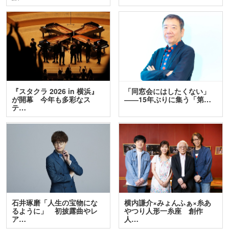
『スタクラ 2026 in 横浜』
「同窓会にはしたくない」
が開幕 今年も多彩なス
――15年ぶりに集う「第…
テ…
石井琢磨「人生の宝物にな
横内謙介×みょんふぁ×糸あ
るように」 初披露曲やレ
やつり人形一糸座 創作
ア…
人…