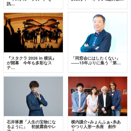
訊…
『スタクラ 2026 in 横浜』
「同窓会にはしたくない」
が開幕 今年も多彩なス
――15年ぶりに集う「第…
テ…
石井琢磨「人生の宝物にな
横内謙介×みょんふぁ×糸あ
るように」 初披露曲やレ
やつり人形一糸座 創作
ア…
人…