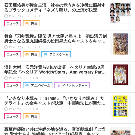
石田亜佑美が舞台主演 社会の危うさを冷徹に照射す
るブラックコメディ『ネズミ狩り』の上演が決定
2026.7.22 ｜ SPICER
ニュース
舞台
舞台『刀剣乱舞』陽伝 月と太陽と星々よ 初出演刀剣
男士となる鬼丸国綱役の松田昇大らキャスト＆キャ…
2026.7.17 ｜ SPICER
ニュース
舞台
アニメ/ゲーム
浪川大輔、安元洋貴ら8名が出演 へタリア生誕20周
年記念『ヘタリア World★Stars』Anniversary Par…
2026.7.8 ｜ SPICER
ニュース
アニメ/ゲーム
イベント/レジャー
『いきなり本読み！ in IMM』『いきなり本読み！ サ
テライト』の全キャストが決定 中屋敷法仁が新た…
2026.7.6 ｜ SPICER
ニュース
舞台
豪華声優陣と共に沖縄の地を巡る、音楽朗読劇『ご当
地 愛犬わをん 沖縄編』のツアー詳細発表 キャス…