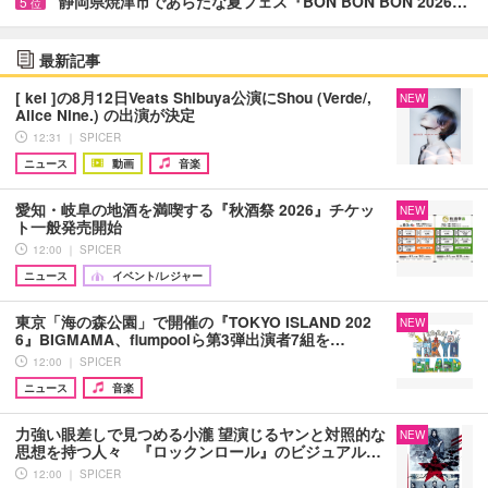
静岡県焼津市であらたな夏フェス『BON BON BON 2026…
5
位
最新記事
[ kei ]の8月12日Veats Shibuya公演にShou (Verde/,
NEW
Alice Nine.) の出演が決定
12:31 ｜ SPICER
ニュース
動画
音楽
愛知・岐阜の地酒を満喫する『秋酒祭 2026』チケッ
NEW
ト一般発売開始
12:00 ｜ SPICER
ニュース
イベント/レジャー
東京「海の森公園」で開催の『TOKYO ISLAND 202
NEW
6』BIGMAMA、flumpoolら第3弾出演者7組を…
12:00 ｜ SPICER
ニュース
音楽
力強い眼差しで見つめる小瀧 望演じるヤンと対照的な
NEW
思想を持つ人々 『ロックンロール』のビジュアル…
12:00 ｜ SPICER