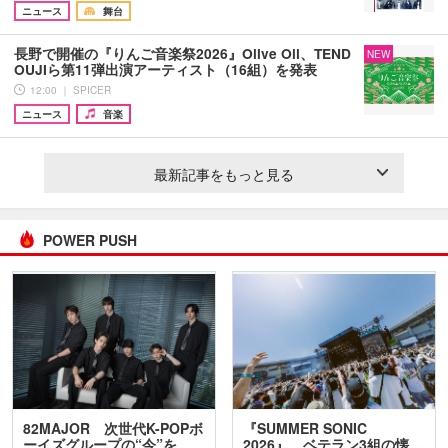
ニュース
舞台
長野で開催の『りんご音楽祭2026』Olive Oil、TEND
NEW
OUJIら第11弾出演アーティスト（16組）を発表
12:00 ｜ SPICER
ニュース
音楽
最新記事をもっと見る
POWER PUSH
82MAJOR 次世代K-POPボ
『SUMMER SONIC
ーイズグループの“今”を
2026』、ベテラン3組の懐…