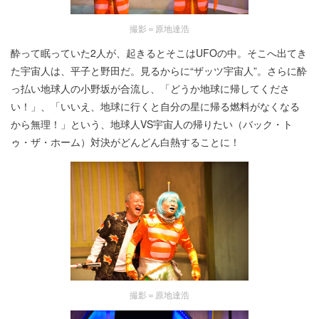
撮影＝原地達浩
酔って眠っていた2人が、起きるとそこはUFOの中。そこへ出てき
た宇宙人は、平子と野田だ。見るからに“ザッツ宇宙人”。さらに酔
っ払い地球人の小野坂が合流し、「どうか地球に帰してくださ
い！」、「いいえ、地球に行くと自分の星に帰る燃料がなくなる
から無理！」という、地球人VS宇宙人の帰りたい（バック・ト
ゥ・ザ・ホーム）対決がどんどん白熱することに！
撮影＝原地達浩