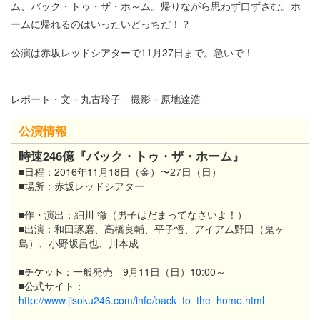
ム、バック・トゥ・ザ・ホ～ム。帰りながら思わず口ずさむ。ホ
ームに帰れるのはいったいどっちだ！？
公演は赤坂レッドシアターで11月27日まで。急いで！
レポート・文＝丸古玲子 撮影＝原地達浩
公演情報
時速246億『バック・トゥ・ザ・ホーム』
■日程：2016年11月18日（金）〜27日（日）
■場所：赤坂レッドシアター
■作・演出：細川 徹（男子はだまってなさいよ！）
■出演：和田琢磨、高橋良輔、平子悟、アイアム野田（鬼ヶ
島）、小野坂昌也、川本成
■
：一般発売 9月11日（日）10:00～
■公式サイト：
http://www.jisoku246.com/info/back_to_the_home.html