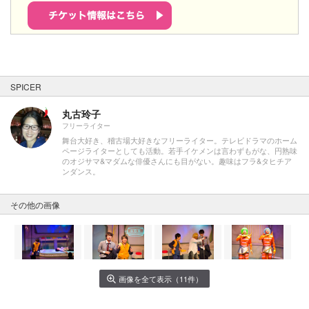
SPICER
丸古玲子
フリーライター
舞台大好き、稽古場大好きなフリーライター。テレビドラマのホーム
ページライターとしても活動。若手イケメンは言わずもがな、円熟味
のオジサマ&マダムな俳優さんにも目がない。趣味はフラ&タヒチア
ンダンス。
その他の画像
画像を全て表示（11件）