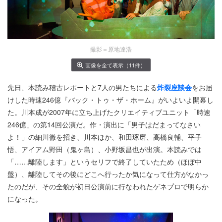
撮影＝原地達浩
画像を全て表示（11件）
先日、本読み稽古レポートと7人の男たちによる
炸裂座談会
をお届
けした時速246億『バック・トゥ・ザ・ホーム』がいよいよ開幕し
た。川本成が2007年に立ち上げたクリエイティブユニット「時速
246億」の第14回公演だ。作・演出に「男子はだまってなさい
よ！」の細川徹を招き、川本ほか、和田琢磨、高橋良輔、平子
悟、アイアム野田（鬼ヶ島）、小野坂昌也が出演。本読みでは
「……離陸します」というセリフで終了していたため（ほぼ中
盤）、離陸してその後にどこへ行ったか気になって仕方がなかっ
たのだが、その全貌が初日公演前に行なわれたゲネプロで明らか
になった。