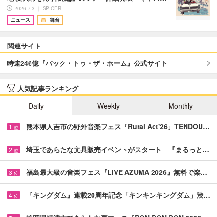
2026.7.3 ｜ SPICER
ニュース
舞台
関連サイト
時速246億『バック・トゥ・ザ・ホーム』公式サイト
人気記事ランキング
Daily
Weekly
Monthly
熊本県人吉市の野外音楽フェス『Rural Act'26』TENDOU…
1
位
埼玉であらたな文具販売イベントがスタート 『まるっと…
2
位
福島最大級の音楽フェス『LIVE AZUMA 2026』無料で楽…
3
位
『キングダム』連載20周年記念「キンキンキングダム」渋…
4
位