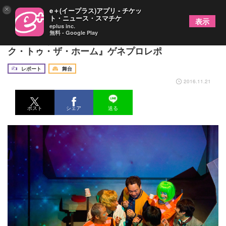
×
e＋(イープラス)アプリ - チケッ
ト・ニュース・スマチケ
表示
eplus inc.
無料 - Google Play
笑いっぱなしのコメディ舞台、時速246億『バッ
ク・トゥ・ザ・ホーム』ゲネプロレポ
レポート
舞台
2016.11.21
ポスト
シェア
送る