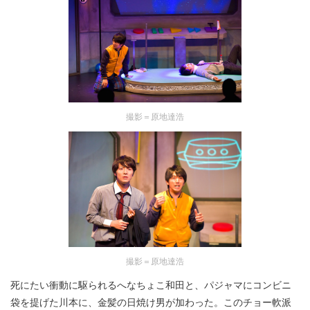
撮影＝原地達浩
撮影＝原地達浩
死にたい衝動に駆られるへなちょこ和田と、パジャマにコンビニ
袋を提げた川本に、金髪の日焼け男が加わった。このチョー軟派