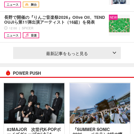
ニュース
舞台
長野で開催の『りんご音楽祭2026』Olive Oil、TEND
NEW
OUJIら第11弾出演アーティスト（16組）を発表
12:00 ｜ SPICER
ニュース
音楽
最新記事をもっと見る
POWER PUSH
82MAJOR 次世代K-POPボ
『SUMMER SONIC
ーイズグループの“今”を
2026』、ベテラン3組の懐…