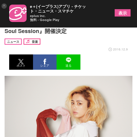
×
e＋(イープラス)アプリ - チケッ
ト・ニュース・スマチケ
表示
eplus inc.
無料 - Google Play
Chara、25周年を飾る全国ツアー『Naked & Sweet
Soul Session』開催決定
ニュース
音楽
2016.12.9
ポスト
シェア
送る