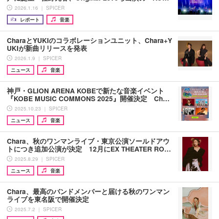
2026.1.16 ｜ SPICER
レポート
音楽
CharaとYUKIのコラボレーションユニット、Chara+Y
UKIが新曲リリースを発表
2026.1.9 ｜ SPICER
ニュース
音楽
神戸・GLION ARENA KOBEで新たな音楽イベント
『KOBE MUSIC COMMONS 2025』開催決定 Ch…
2025.10.23 ｜ SPICER
ニュース
音楽
Chara、秋のワンマンライブ・東京公演ソールドアウ
トにつき追加公演が決定 12月にEX THEATER RO…
2025.8.29 ｜ SPICER
ニュース
音楽
Chara、最高のバンドメンバーと届ける秋のワンマン
ライブを東名阪で開催決定
2025.7.2 ｜ SPICER