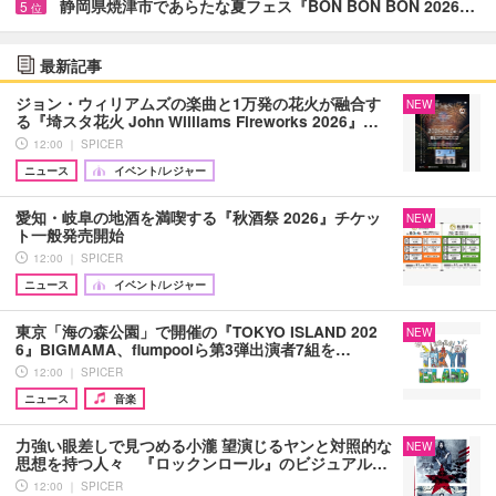
静岡県焼津市であらたな夏フェス『BON BON BON 2026…
5
位
最新記事
ジョン・ウィリアムズの楽曲と1万発の花火が融合す
NEW
る『埼スタ花火 John Williams Fireworks 2026』…
12:00 ｜ SPICER
ニュース
イベント/レジャー
愛知・岐阜の地酒を満喫する『秋酒祭 2026』チケッ
NEW
ト一般発売開始
12:00 ｜ SPICER
ニュース
イベント/レジャー
東京「海の森公園」で開催の『TOKYO ISLAND 202
NEW
6』BIGMAMA、flumpoolら第3弾出演者7組を…
12:00 ｜ SPICER
ニュース
音楽
力強い眼差しで見つめる小瀧 望演じるヤンと対照的な
NEW
思想を持つ人々 『ロックンロール』のビジュアル…
12:00 ｜ SPICER