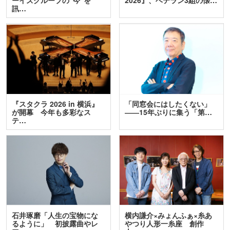
訊…
『スタクラ 2026 in 横浜』
「同窓会にはしたくない」
が開幕 今年も多彩なス
――15年ぶりに集う「第…
テ…
石井琢磨「人生の宝物にな
横内謙介×みょんふぁ×糸あ
るように」 初披露曲やレ
やつり人形一糸座 創作