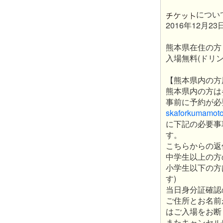
につい
2016年12月23
熊本県在住の
入場無料(ドリ
【熊本県内の方
熊本県内の方は
事前に予約が必
skaforkumamot
に下記の必要事
す。
こちらからの返
中学生以上の方
小学生以下の方
す)
当日身分証確認
ご住所とお名前
はご入場をお断
またキャンセル