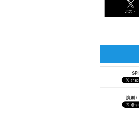
ポスト
S
演劇 /