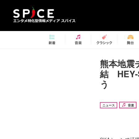
熊本地震
結 HEY
う
ニュース
音楽