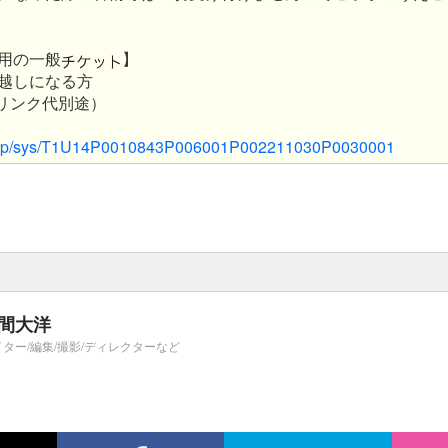
用の一般
】
越しになる方
(ドリンク代別途）
lus.jp/sys/T1U14P0010843P006001P002211030P0030001
間大洋
イター/編集/撮影/ディレクターなど