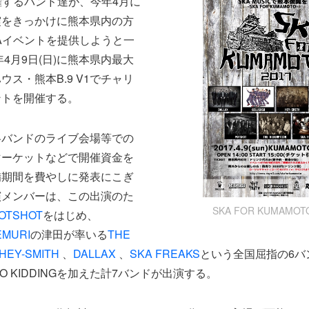
躍するバンド達が、今年4月に
震をきっかけに熊本県内の方
Aイベントを提供しようと一
年4月9日(日)に熊本県内最大
ス・熊本B.9 V1でチャリ
ントを開催する。
各バンドのライブ会場等での
マーケットなどで開催資金を
備期間を費やしに発表にこぎ
演メンバーは、この出演のた
SKA FOR KUMAMOTO
OTSHOT
をはじめ、
EMURI
の津田が率いる
THE
HEY-SMITH
、
DALLAX
、
SKA FREAKS
という全国屈指の6バ
O KIDDINGを加えた計7バンドが出演する。