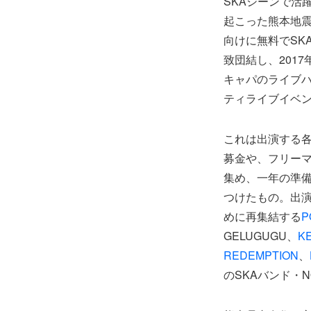
SKAシーンで活
起こった熊本地
向けに無料でSK
致団結し、2017
キャパのライブハウ
ティライブイベ
これは出演する
募金や、フリー
集め、一年の準
つけたもの。出
めに再集結する
P
GELUGUGU、
K
REDEMPTION
、
のSKAバンド・N