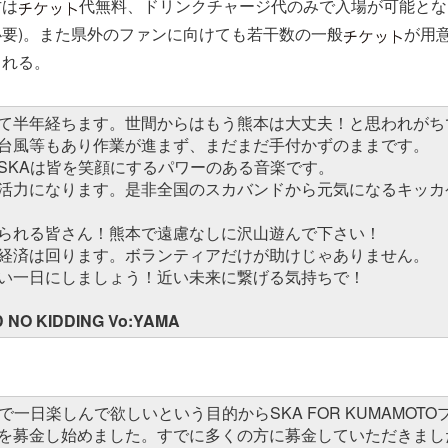
方は
代無料、ドリンクチャージ代のみで入場が可能となる
要)。また県外のファンに向けても若干数の一般
が用
される。
て半年経ちます。世間からはもう熊本は大丈夫！と思われがち
台風等もあり作業が進まず、まだまだ手付かずのままです。
SKAは皆を笑顔にするパワーのある音楽です。
活力になります。是非全国のスカバンドから元気になるキッカ
られる皆さん！熊本で遠慮なしに沢山遊んで下さい！
経済は回ります。ボランティアだけが助けじゃありません。
い一日にしましょう！近い未来に繋げる気持ちで！
NO KIDDING Vo:YAMA
で一日楽しんで欲しいという目的からSKA FOR KUMAMOT
を募金し始めました。すでに多くの方に募金していただきまし