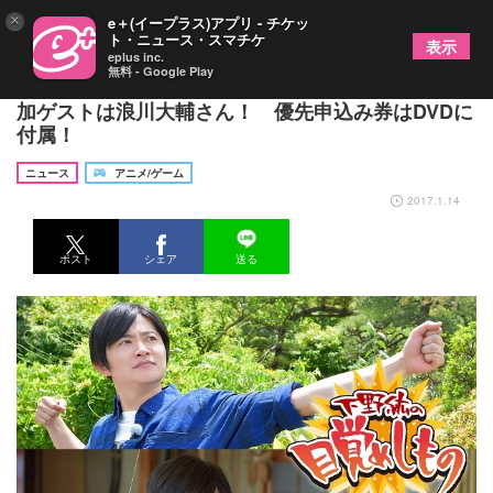
×
e＋(イープラス)アプリ - チケッ
ト・ニュース・スマチケ
表示
eplus inc.
無料 - Google Play
『下野紘の目覚めしもの』スペシャルイベント、追
加ゲストは浪川大輔さん！ 優先申込み券はDVDに
付属！
ニュース
アニメ/ゲーム
2017.1.14
ポスト
シェア
送る