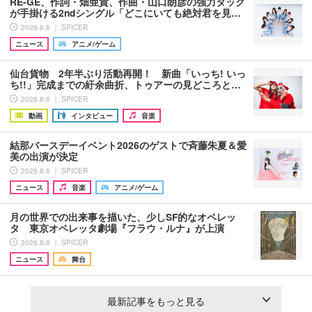
RE-GE、作詞・畑亜貴、作曲・山口朗彦の強力タッグ
が手掛ける2ndシングル「どこにいても絶対君を見…
2026.8.8 ｜ SPICER
ニュース
アニメ/ゲーム
仙台貨物 2年半ぶり活動再開！ 新曲「いっち! いっ
ち!!」完成までの紆余曲折、トゥアーの見どころと…
2026.8.8 ｜ SPICER
動画
インタビュー
音楽
結那バースデーイベント2026のゲストで斉藤朱夏＆愛
美の出演が決定
2026.8.8 ｜ SPICER
ニュース
音楽
アニメ/ゲーム
月の世界での出来事を描いた、少しSF的なオペレッ
タ 東京オペレッタ劇場『フラウ・ルナ』が上演
2026.8.8 ｜ SPICER
ニュース
舞台
最新記事をもっと見る