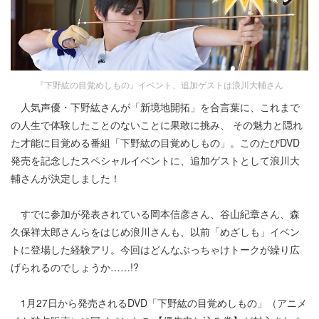
『下野紘の目覚めしもの』イベント、追加ゲストは浪川大輔さん
人気声優・下野紘さんが「新境地開拓」を合言葉に、これまで
の人生で体験したことのないことに果敢に挑み、 その魅力と隠れ
た才能に目覚める番組「下野紘の目覚めしもの」。このたびDVD
発売を記念したスペシャルイベントに、追加ゲストとして浪川大
輔さんが決定しました！
すでに参加が発表されている岡本信彦さん、谷山紀章さん、森
久保祥太郎さんらをはじめ浪川さんも、以前「めざしも」イベン
トに登場した経験アリ。今回はどんなぶっちゃけトークが繰り広
げられるのでしょうか……!?
1月27日から発売されるDVD「下野紘の目覚めしもの」（アニメ