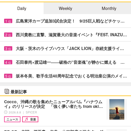
Daily
Weekly
Monthly
広島東洋カープ追加3試合決定！ 9/25巨人戦などチケッ…
1
位
西川貴教に直撃、滋賀最大の音楽イベント『FEST. INAZU…
2
位
大阪・茨木のライブハウス「JACK LION」存続支援ライ…
3
位
石田泰尚×渡辺雄一――破格の“音楽魂”が静かに燃える …
4
位
坂本冬美、歌手生活40周年記念でおくる明治座公演のメイ…
5
位
最新記事
Cocco、沖縄の歌を集めたニューアルバム『ハナウム
イ』のリリースが決定 「強く儚い者たち from oki…
2026.8.8 ｜ SPICER
ニュース
音楽