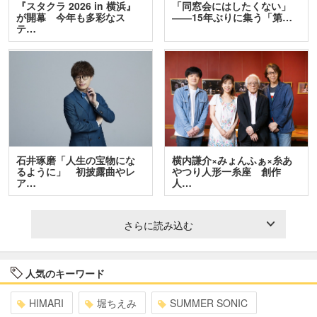
『スタクラ 2026 in 横浜』
「同窓会にはしたくない」
が開幕 今年も多彩なス
――15年ぶりに集う「第…
テ…
石井琢磨「人生の宝物にな
横内謙介×みょんふぁ×糸あ
るように」 初披露曲やレ
やつり人形一糸座 創作
ア…
人…
さらに読み込む
人気のキーワード
HIMARI
堀ちえみ
SUMMER SONIC