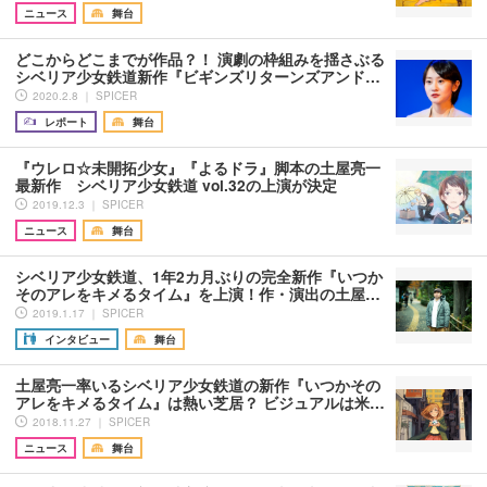
ニュース
舞台
どこからどこまでが作品？！ 演劇の枠組みを揺さぶる
シベリア少女鉄道新作『ビギンズリターンズアンド…
2020.2.8 ｜ SPICER
レポート
舞台
『ウレロ☆未開拓少女』『よるドラ』脚本の土屋亮一
最新作 シベリア少女鉄道 vol.32の上演が決定
2019.12.3 ｜ SPICER
ニュース
舞台
シベリア少女鉄道、1年2カ月ぶりの完全新作『いつか
そのアレをキメるタイム』を上演！作・演出の土屋…
2019.1.17 ｜ SPICER
インタビュー
舞台
土屋亮一率いるシベリア少女鉄道の新作『いつかその
アレをキメるタイム』は熱い芝居？ ビジュアルは米…
2018.11.27 ｜ SPICER
ニュース
舞台