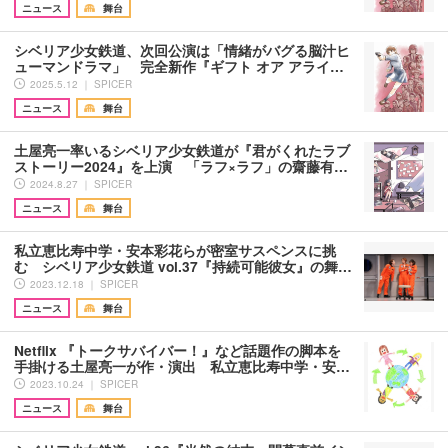
ニュース
舞台
シベリア少女鉄道、次回公演は「情緒がバグる脳汁ヒ
ューマンドラマ」 完全新作『ギフト オア アライ…
2025.5.12 ｜ SPICER
ニュース
舞台
土屋亮一率いるシベリア少女鉄道が『君がくれたラブ
ストーリー2024』を上演 「ラフ×ラフ」の齋藤有…
2024.8.27 ｜ SPICER
ニュース
舞台
私立恵比寿中学・安本彩花らが密室サスペンスに挑
む シベリア少女鉄道 vol.37『持続可能彼女』の舞…
2023.12.18 ｜ SPICER
ニュース
舞台
Netflix 『トークサバイバー！』など話題作の脚本を
手掛ける土屋亮一が作・演出 私立恵比寿中学・安…
2023.10.24 ｜ SPICER
ニュース
舞台