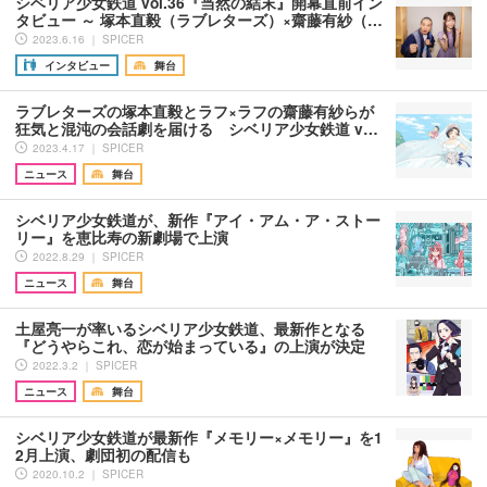
シベリア少女鉄道 vol.36『当然の結末』開幕直前イン
タビュー ～ 塚本直毅（ラブレターズ）×齋藤有紗（…
2023.6.16 ｜ SPICER
インタビュー
舞台
ラブレターズの塚本直毅とラフ×ラフの齋藤有紗らが
狂気と混沌の会話劇を届ける シベリア少女鉄道 v…
2023.4.17 ｜ SPICER
ニュース
舞台
シベリア少女鉄道が、新作『アイ・アム・ア・ストー
リー』を恵比寿の新劇場で上演
2022.8.29 ｜ SPICER
ニュース
舞台
土屋亮一が率いるシベリア少女鉄道、最新作となる
『どうやらこれ、恋が始まっている』の上演が決定
2022.3.2 ｜ SPICER
ニュース
舞台
シベリア少女鉄道が最新作『メモリー×メモリー』を1
2月上演、劇団初の配信も
2020.10.2 ｜ SPICER