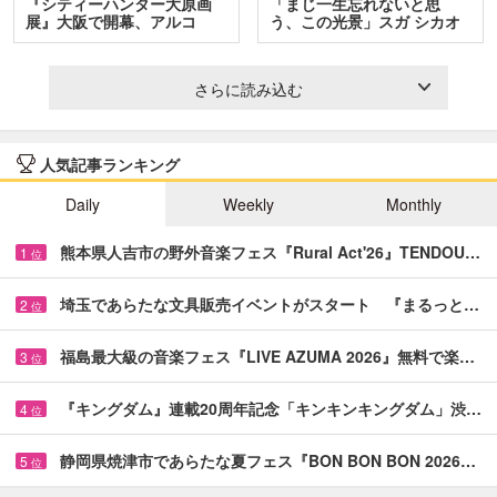
『シティーハンター大原画
「まじ一生忘れないと思
展』大阪で開幕、アルコ
う、この光景」スガ シカオ
＆…
と…
さらに読み込む
人気記事ランキング
Daily
Weekly
Monthly
熊本県人吉市の野外音楽フェス『Rural Act'26』TENDOU…
1
位
埼玉であらたな文具販売イベントがスタート 『まるっと…
2
位
福島最大級の音楽フェス『LIVE AZUMA 2026』無料で楽…
3
位
『キングダム』連載20周年記念「キンキンキングダム」渋…
4
位
静岡県焼津市であらたな夏フェス『BON BON BON 2026…
5
位