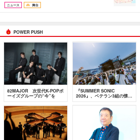
ニュース
舞台
POWER PUSH
82MAJOR 次世代K-POPボ
『SUMMER SONIC
ーイズグループの“今”を
2026』、ベテラン3組の懐…
訊…