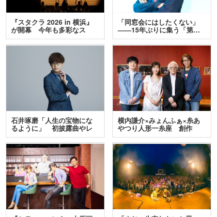
『スタクラ 2026 in 横浜』
「同窓会にはしたくない」
が開幕 今年も多彩なス
――15年ぶりに集う「第…
テ…
石井琢磨「人生の宝物にな
横内謙介×みょんふぁ×糸あ
るように」 初披露曲やレ
やつり人形一糸座 創作
ア…
人…