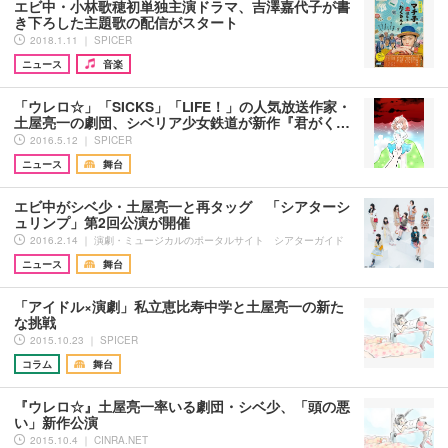
エビ中・小林歌穂初単独主演ドラマ、吉澤嘉代子が書
き下ろした主題歌の配信がスタート
2018.1.11 ｜ SPICER
ニュース
音楽
「ウレロ☆」「SICKS」「LIFE！」の人気放送作家・
土屋亮一の劇団、シベリア少女鉄道が新作『君がく…
2016.5.12 ｜ SPICER
ニュース
舞台
エビ中がシベ少・土屋亮一と再タッグ 「シアターシ
ュリンプ」第2回公演が開催
2016.2.14 ｜ 演劇・ミュージカルのポータルサイト シアターガイド
ニュース
舞台
「アイドル×演劇」私立恵比寿中学と土屋亮一の新た
な挑戦
2015.10.23 ｜ SPICER
コラム
舞台
『ウレロ☆』土屋亮一率いる劇団・シベ少、「頭の悪
い」新作公演
2015.10.4 ｜ CINRA.NET