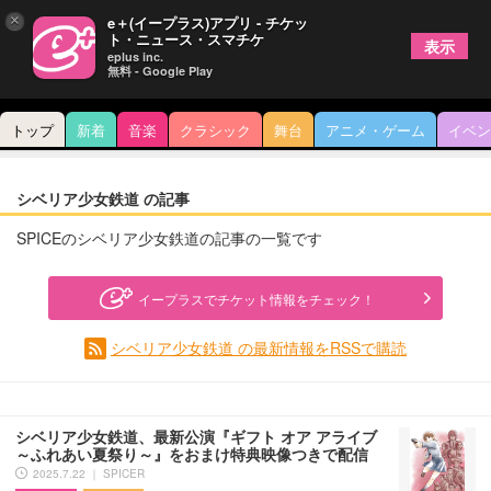
×
e＋(イープラス)アプリ - チケッ
ト・ニュース・スマチケ
表示
eplus inc.
無料 - Google Play
トップ
新着
音楽
クラシック
舞台
アニメ・ゲーム
イベン
シベリア少女鉄道 の記事
SPICEのシベリア少女鉄道の記事の一覧です
イープラスでチケット情報をチェック！
シベリア少女鉄道 の最新情報をRSSで購読
シベリア少女鉄道、最新公演『ギフト オア アライブ
～ふれあい夏祭り～』をおまけ特典映像つきで配信
2025.7.22 ｜ SPICER