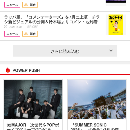
ニュース
舞台
ラッパ屋、『コメンテーターズ』を7月に上演 チラ
シ新ビジュアルの公開＆鈴木聡よりコメントも到着
2021.5.31 ｜ SPICER
ニュース
舞台
さらに読み込む
POWER PUSH
82MAJOR 次世代K-POPボ
『SUMMER SONIC
ーイズグループの“今”を
2026』、ベテラン3組の懐…