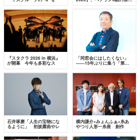
訊…
『スタクラ 2026 in 横浜』
「同窓会にはしたくない」
が開幕 今年も多彩なス
――15年ぶりに集う「第…
テ…
石井琢磨「人生の宝物にな
横内謙介×みょんふぁ×糸あ
るように」 初披露曲やレ
やつり人形一糸座 創作
ア…
人…