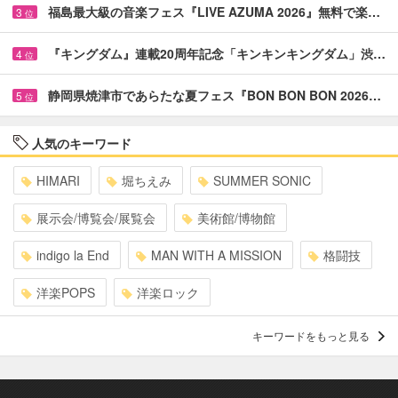
福島最大級の音楽フェス『LIVE AZUMA 2026』無料で楽…
3
位
『キングダム』連載20周年記念「キンキンキングダム」渋…
4
位
静岡県焼津市であらたな夏フェス『BON BON BON 2026…
5
位
人気のキーワード
HIMARI
堀ちえみ
SUMMER SONIC
展示会/博覧会/展覧会
美術館/博物館
indigo la End
MAN WITH A MISSION
格闘技
洋楽POPS
洋楽ロック
キーワードをもっと見る