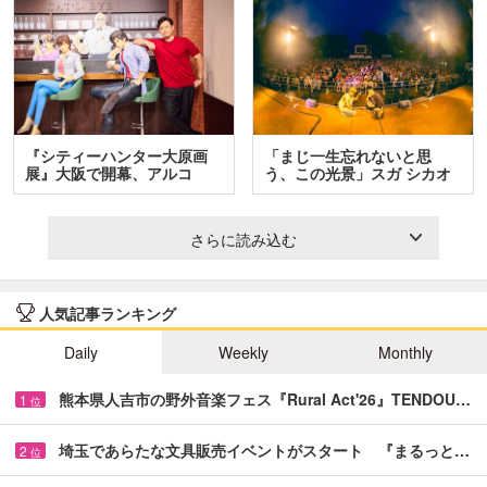
『シティーハンター大原画
「まじ一生忘れないと思
展』大阪で開幕、アルコ
う、この光景」スガ シカオ
＆…
と…
さらに読み込む
人気記事ランキング
Daily
Weekly
Monthly
熊本県人吉市の野外音楽フェス『Rural Act'26』TENDOU…
1
位
埼玉であらたな文具販売イベントがスタート 『まるっと…
2
位