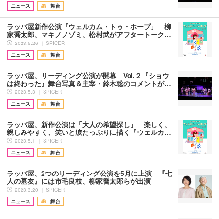
ニュース
舞台
ラッパ屋新作公演『ウェルカム・トゥ・ホープ』 柳
家喬太郎、マキノノゾミ、松村武がアフタートーク…
2023.5.26 ｜ SPICER
ニュース
舞台
ラッパ屋、リーディング公演が開幕 Vol.２『ショウ
は終わった』舞台写真＆主宰・鈴木聡のコメントが…
2023.5.3 ｜ SPICER
ニュース
舞台
ラッパ屋、新作公演は「大人の希望探し」 楽しく、
親しみやすく、笑いと涙たっぷりに描く『ウェルカ…
2023.5.1 ｜ SPICER
ニュース
舞台
ラッパ屋、2つのリーディング公演を5月に上演 『七
人の墓友』には市毛良枝、柳家喬太郎らが出演
2023.3.20 ｜ SPICER
ニュース
舞台