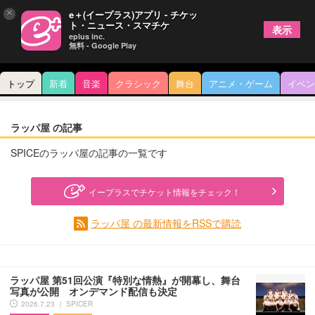
×
e＋(イープラス)アプリ - チケッ
ト・ニュース・スマチケ
表示
eplus inc.
無料 - Google Play
トップ
新着
音楽
クラシック
舞台
アニメ・ゲーム
イベン
ラッパ屋 の記事
SPICEのラッパ屋の記事の一覧です
イープラスでチケット情報をチェック！
ラッパ屋 の最新情報をRSSで購読
ラッパ屋 第51回公演『特別な情熱』が開幕し、舞台
写真が公開 オンデマンド配信も決定
2026.7.23 ｜ SPICER