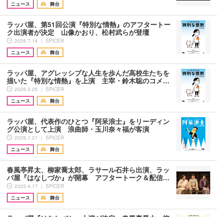
ニュース
舞台
ラッパ屋、第51回公演『特別な情熱』のアフタートー
ク出演者が決定 山像かおり、松村武らが登壇
2026.7.14 ｜ SPICER
ニュース
舞台
ラッパ屋、アグレッシブな人生を歩んだ高校生たちを
描いた『特別な情熱』を上演 主宰・鈴木聡のコメ…
2026.5.25 ｜ SPICER
ニュース
舞台
ラッパ屋、代表作のひとつ『阿呆浪士』をリーディン
グ公演として上演 浪曲師・玉川奈々福が客演
2026.1.21 ｜ SPICER
ニュース
舞台
春風亭昇太、柳家喬太郎、ラサール石井ら出演、ラッ
パ屋『はなしづか』が開幕 アフタートーク＆配信…
2025.4.17 ｜ SPICER
ニュース
舞台