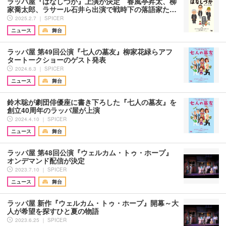
ラッパ屋『はなしづか』上演が決定 春風亭昇太、柳
家喬太郎、ラサール石井ら出演で戦時下の落語家た…
2025.2.7 ｜ SPICER
ニュース
舞台
ラッパ屋 第49回公演『七人の墓友』柳家花緑らアフ
タートークショーのゲスト発表
2024.6.3 ｜ SPICER
ニュース
舞台
鈴木聡が劇団俳優座に書き下ろした『七人の墓友』を
創立40周年のラッパ屋が上演
2024.4.10 ｜ SPICER
ニュース
舞台
ラッパ屋 第48回公演『ウェルカム・トゥ・ホープ』
オンデマンド配信が決定
2023.7.10 ｜ SPICER
ニュース
舞台
ラッパ屋 新作『ウェルカム・トゥ・ホープ』開幕～大
人が希望を探すひと夏の物語
2023.6.25 ｜ SPICER