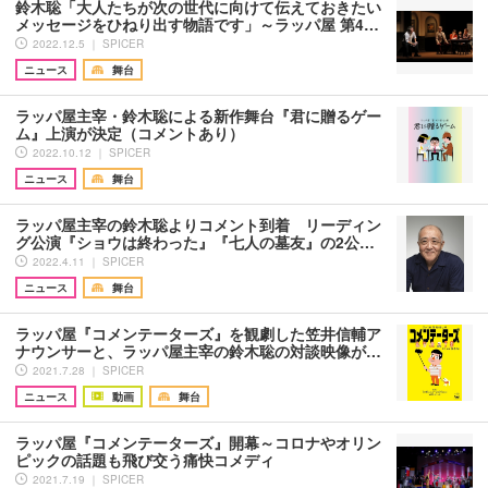
鈴木聡「大人たちが次の世代に向けて伝えておきたい
メッセージをひねり出す物語です」～ラッパ屋 第4…
2022.12.5 ｜ SPICER
ニュース
舞台
ラッパ屋主宰・鈴木聡による新作舞台『君に贈るゲー
ム』上演が決定（コメントあり）
2022.10.12 ｜ SPICER
ニュース
舞台
ラッパ屋主宰の鈴木聡よりコメント到着 リーディン
グ公演『ショウは終わった』『七人の墓友』の2公…
2022.4.11 ｜ SPICER
ニュース
舞台
ラッパ屋『コメンテーターズ』を観劇した笠井信輔ア
ナウンサーと、ラッパ屋主宰の鈴木聡の対談映像が…
2021.7.28 ｜ SPICER
ニュース
動画
舞台
ラッパ屋『コメンテーターズ』開幕～コロナやオリン
ピックの話題も飛び交う痛快コメディ
2021.7.19 ｜ SPICER