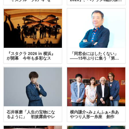
訊…
『スタクラ 2026 in 横浜』
「同窓会にはしたくない」
が開幕 今年も多彩なス
――15年ぶりに集う「第…
テ…
石井琢磨「人生の宝物にな
横内謙介×みょんふぁ×糸あ
るように」 初披露曲やレ
やつり人形一糸座 創作
ア…
人…