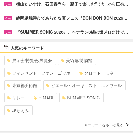
横山だいすけ、石田泰尚ら 親子で楽しむ”うた”から圧巻…
3
位
静岡県焼津市であらたな夏フェス『BON BON BON 2026…
4
位
『SUMMER SONIC 2026』、ベテラン3組の懐メロだけで…
5
位
人気のキーワード
展示会/博覧会/展覧会
美術館/博物館
フィンセント・ファン・ゴッホ
クロード・モネ
東京都美術館
ピエール・オーギュスト・ルノワール
ミレー
HIMARI
SUMMER SONIC
堀ちえみ
キーワードをもっと見る