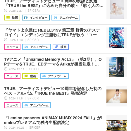
TRUE、アーティストデビュー10周年の軌跡と変遷
『TRUE the BEST』に込めた自分の歌～「歌う人の…
2025.2.27 ｜ SPICER+
動画
インタビュー
アニメ/ゲーム
『ヤマトよ永遠に REBEL3199 第三章 群青のアステ
ロイド』エンディング主題歌にTRUEが歌う「ユー…
2025.1.13 ｜ SPICER
ニュース
アニメ/ゲーム
映画
TVアニメ『Unnamed Memory Act.2』（第2期）、O
PテーマをTRUE、EDテーマをArikaが担当決定！…
2024.12.11 ｜ SPICER
ニュース
動画
アニメ/ゲーム
TRUE、アーティストデビュー10周年を記念した初の
ベストアルバム『TRUE the BEST』発売決定
2024.11.8 ｜ SPICER
ニュース
アニメ/ゲーム
『Lemino presents ANIMAX MUSIX 2024 FALL』がL
eminoプレミアムで独占生配信決定
2024.10.25 ｜ SPICER