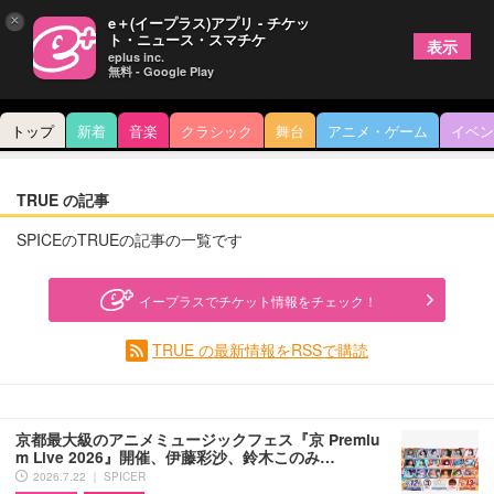
×
e＋(イープラス)アプリ - チケッ
ト・ニュース・スマチケ
表示
eplus inc.
無料 - Google Play
トップ
新着
音楽
クラシック
舞台
アニメ・ゲーム
イベン
TRUE の記事
SPICEのTRUEの記事の一覧です
イープラスでチケット情報をチェック！
TRUE の最新情報をRSSで購読
京都最大級のアニメミュージックフェス『京 Premiu
m Live 2026』開催、伊藤彩沙、鈴木このみ…
2026.7.22 ｜ SPICER