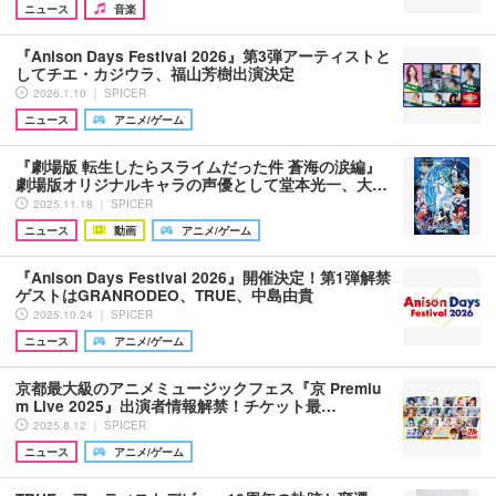
ニュース
音楽
『Anison Days Festival 2026』第3弾アーティストと
してチエ・カジウラ、福山芳樹出演決定
2026.1.10 ｜ SPICER
ニュース
アニメ/ゲーム
『劇場版 転生したらスライムだった件 蒼海の涙編』
劇場版オリジナルキャラの声優として堂本光一、大…
2025.11.18 ｜ SPICER
ニュース
動画
アニメ/ゲーム
『Anison Days Festival 2026』開催決定！第1弾解禁
ゲストはGRANRODEO、TRUE、中島由貴
2025.10.24 ｜ SPICER
ニュース
アニメ/ゲーム
京都最大級のアニメミュージックフェス『京 Premiu
m Live 2025』出演者情報解禁！チケット最…
2025.8.12 ｜ SPICER
ニュース
アニメ/ゲーム