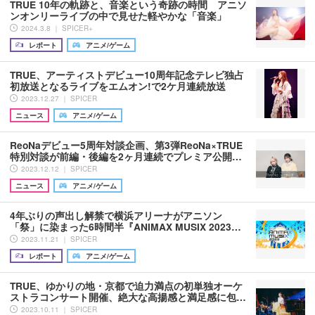
TRUE 10年の軌跡と、音楽という奇跡の時間 アニソ
ンオンリーライブの中で見せた軽やかな「音楽」
2024.3.8 ｜ SPICER+
レポート
アニメ/ゲーム
TRUE、アーティストデビュー10周年記念テレビ独占
初放送となるライブをエムオン!で2ケ月連続放送
2023.12.27 ｜ SPICER
ニュース
アニメ/ゲーム
ReoNaデビュー5周年対談企画、第3弾ReoNa×TRUE
特別対談が前編・後編を2ヶ月連続でプレミア公開…
2023.12.12 ｜ SPICER
ニュース
アニメ/ゲーム
4年ぶりの声出し解禁で横浜アリーナがアニソン
「祭」に染まった6時間半『ANIMAX MUSIX 2023…
2023.11.21 ｜ SPICER
レポート
アニメ/ゲーム
TRUE、ゆかりの地・京都で迫力満点の初単独オーケ
ストラコンサート開催、絶大な高揚感と満足感に包…
2023.10.11 ｜ SPICER