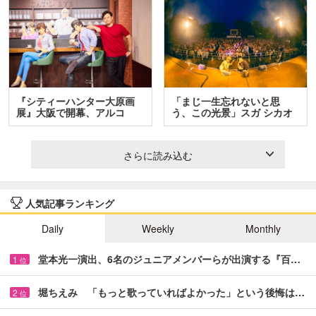
『シティーハンター大原画
「まじ一生忘れないと思
展』大阪で開幕、アルコ
う、この光景」スガ シカオ
＆…
と…
さらに読み込む
人気記事ランキング
Daily
Weekly
Monthly
堂本光一演出、6名のジュニアメンバーらが出演する『百…
1
位
堀ちえみ 「もっと歌っていればよかった」という後悔は…
2
位