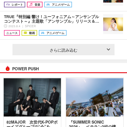
レポート
音楽
アニメ/ゲーム
TRUE『特別編 響け！ユーフォニアム～アンサンブル
コンテスト～』主題歌「アンサンブル」リリース＆…
2023.8.4 ｜ SPICER
ニュース
動画
アニメ/ゲーム
さらに読み込む
POWER PUSH
82MAJOR 次世代K-POPボ
『SUMMER SONIC
ーイズグループの“今”を
2026』、ベテラン3組の懐…