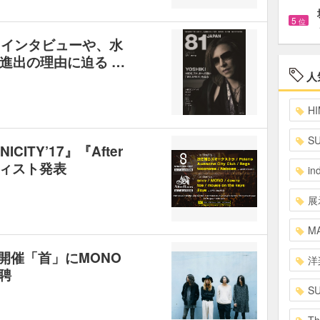
5
位
れるインタビューや、水
進出の理由に迫る …
人
HI
S
ITY’17』『After
ーティスト発表
in
展
MA
東阪開催「首」にMONO
洋
招聘
S