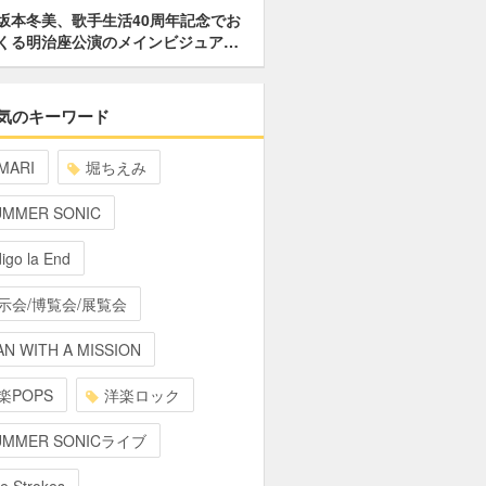
坂本冬美、歌手生活40周年記念でお
くる明治座公演のメインビジュア…
気のキーワード
MARI
堀ちえみ
UMMER SONIC
digo la End
示会/博覧会/展覧会
N WITH A MISSION
楽POPS
洋楽ロック
UMMER SONICライブ