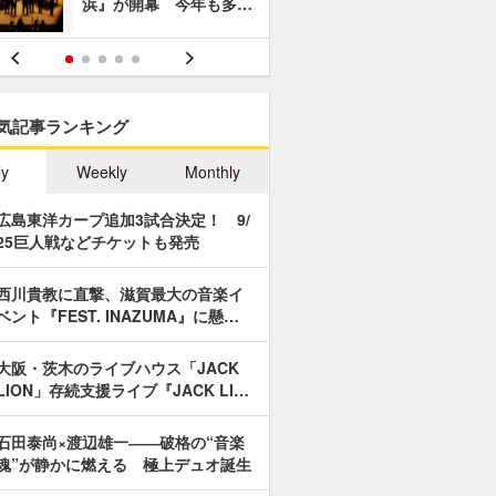
浜』が開幕 今年も多…
あやつり人
気記事ランキング
ly
Weekly
Monthly
広島東洋カープ追加3試合決定！ 9/
25巨人戦などチケットも発売
西川貴教に直撃、滋賀最大の音楽イ
ベント『FEST. INAZUMA』に懸…
大阪・茨木のライブハウス「JACK
LION」存続支援ライブ『JACK LI…
石田泰尚×渡辺雄一――破格の“音楽
魂”が静かに燃える 極上デュオ誕生