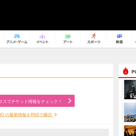
P
まるで原作の世界から飛
び出してきたよう！ 圧…
ラスでチケット情報をチェック！
ｅｐｌｕｓ ｗｅｅｋｅ
ｎｄ ｃｌｕｂ
NO の最新情報をRSSで購読
ＲｅｏＮａ“ピルグリム”