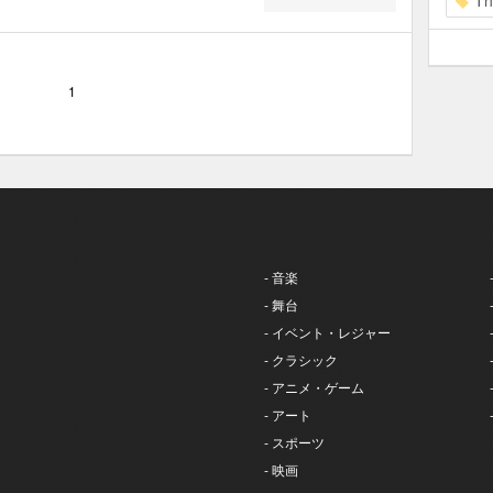
Th
1
- 音楽
- 舞台
- イベント・レジャー
- クラシック
- アニメ・ゲーム
- アート
- スポーツ
- 映画