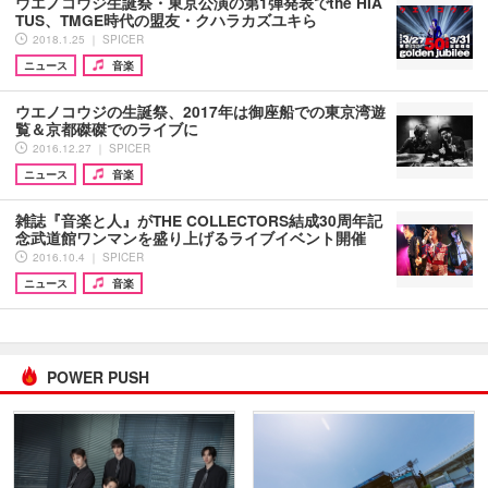
ウエノコウジ生誕祭・東京公演の第1弾発表でthe HIA
TUS、TMGE時代の盟友・クハラカズユキら
2018.1.25 ｜ SPICER
ニュース
音楽
ウエノコウジの生誕祭、2017年は御座船での東京湾遊
覧＆京都磔磔でのライブに
2016.12.27 ｜ SPICER
ニュース
音楽
雑誌『音楽と人』がTHE COLLECTORS結成30周年記
念武道館ワンマンを盛り上げるライブイベント開催
2016.10.4 ｜ SPICER
ニュース
音楽
POWER PUSH