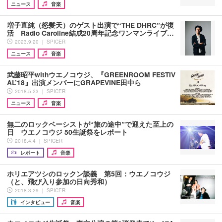
ニュース
音楽
増子直純（怒髪天）のゲスト出演で“THE DHRC”が復
活 Radio Caroline結成20周年記念ワンマンライブ…
2023.9.20 ｜ SPICER
ニュース
音楽
武藤昭平withウエノコウジ、『GREENROOM FESTIV
AL’18』出演メンバーにGRAPEVINE田中ら
2018.5.23 ｜ SPICER
ニュース
音楽
無二のロックベーシストが“旅の途中”で迎えた至上の
日 ウエノコウジ 50生誕祭をレポート
2018.4.4 ｜ SPICER
レポート
音楽
ホリエアツシのロックン談義 第5回：ウエノコウジ
（と、飛び入り参加の日向秀和）
2018.3.29 ｜ SPICER
インタビュー
音楽