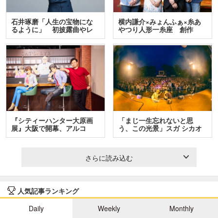
石井琢磨「人生の宝物にな
横内謙介×みょんふぁ×糸あ
るように」 初披露曲やレ
やつり人形一糸座 創作
ア…
人…
『シティーハンター大原画
「まじ一生忘れないと思
展』大阪で開幕、アルコ
う、この光景」スガ シカオ
＆…
と…
さらに読み込む
人気記事ランキング
Daily
Weekly
Monthly