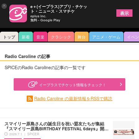
×
e＋(イープラス)アプリ - チケッ
ト・ニュース・スマチケ
表示
eplus inc.
無料 - Google Play
トップ
新着
音楽
クラシック
舞台
アニメ・ゲーム
イベン
Radio Caroline の記事
SPICEのRadio Carolineの記事の一覧です
イープラスでチケット情報をチェック！
Radio Caroline の最新情報をRSSで購読
スマイリー原島さんの誕生日を祝い盟友たちが集結
『スマイリー原島BIRTHDAY FESTIVAL 6days』開…
2026.7.1 ｜ SPICER