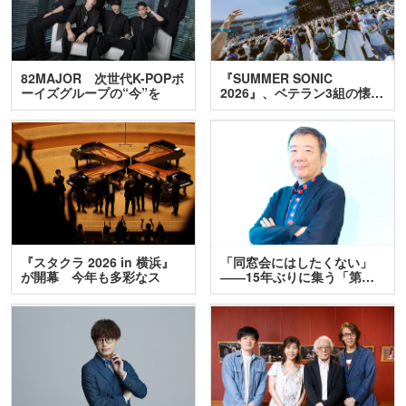
82MAJOR 次世代K-POPボ
『SUMMER SONIC
ーイズグループの“今”を
2026』、ベテラン3組の懐…
訊…
『スタクラ 2026 in 横浜』
「同窓会にはしたくない」
が開幕 今年も多彩なス
――15年ぶりに集う「第…
テ…