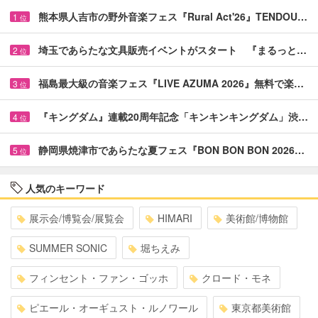
熊本県人吉市の野外音楽フェス『Rural Act'26』TENDOU…
1
位
埼玉であらたな文具販売イベントがスタート 『まるっと…
2
位
福島最大級の音楽フェス『LIVE AZUMA 2026』無料で楽…
3
位
『キングダム』連載20周年記念「キンキンキングダム」渋…
4
位
静岡県焼津市であらたな夏フェス『BON BON BON 2026…
5
位
人気のキーワード
展示会/博覧会/展覧会
HIMARI
美術館/博物館
SUMMER SONIC
堀ちえみ
フィンセント・ファン・ゴッホ
クロード・モネ
ピエール・オーギュスト・ルノワール
東京都美術館