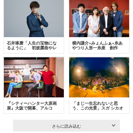
石井琢磨「人生の宝物にな
横内謙介×みょんふぁ×糸あ
るように」 初披露曲やレ
やつり人形一糸座 創作
ア…
人…
『シティーハンター大原画
「まじ一生忘れないと思
展』大阪で開幕、アルコ
う、この光景」スガ シカオ
＆…
と…
さらに読み込む