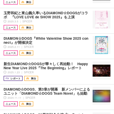
ニュース
舞台
玉野和紀と東山義久率いるDIAMOND☆DOGSがコラ
ボ 『LOVE LOVE de SHOW 2025』を上演
2025.3.5 ｜ SPICER
ニュース
舞台
DIAMON☆DOGS『White Valentine Show 2025 con
nect』が開催決定
2025.2.11 ｜ SPICER
ニュース
舞台
新生DIAMOND☆DOGSが華々しく再始動！ Happy
New Year Live 2025『The Beginning』レポート
2025.1.23 ｜ SPICER
レポート
舞台
DIAMOND☆DOGS、第3章が開幕 新メンバーによる
ユニット「DIAMOND☆DOGS Team Novel」も始動
2024.11.11 ｜ SPICER
ニュース
舞台