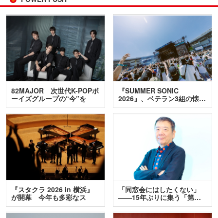
82MAJOR 次世代K-POPボ
『SUMMER SONIC
ーイズグループの“今”を
2026』、ベテラン3組の懐…
訊…
『スタクラ 2026 in 横浜』
「同窓会にはしたくない」
が開幕 今年も多彩なス
――15年ぶりに集う「第…
テ…