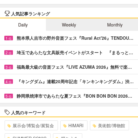
人気記事ランキング
Daily
Weekly
Monthly
熊本県人吉市の野外音楽フェス『Rural Act'26』TENDOU…
1
位
埼玉であらたな文具販売イベントがスタート 『まるっと…
2
位
福島最大級の音楽フェス『LIVE AZUMA 2026』無料で楽…
3
位
『キングダム』連載20周年記念「キンキンキングダム」渋…
4
位
静岡県焼津市であらたな夏フェス『BON BON BON 2026…
5
位
人気のキーワード
展示会/博覧会/展覧会
HIMARI
美術館/博物館