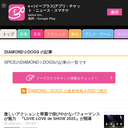
×
e＋(イープラス)アプリ - チケッ
ト・ニュース・スマチケ
表示
eplus inc.
無料 - Google Play
トップ
新着
音楽
クラシック
舞台
アニメ・ゲーム
イベン
DIAMOND☆DOGS の記事
SPICEのDIAMOND☆DOGSの記事の一覧です
イープラスでチケット情報をチェック！
DIAMOND☆DOGS の最新情報をRSSで購読
激しいアクションと華麗で煌びやかなパフォーマンス
が魅力 『LOVE LOVE de SHOW 2025』が開幕
2025.6.6 ｜ SPICER