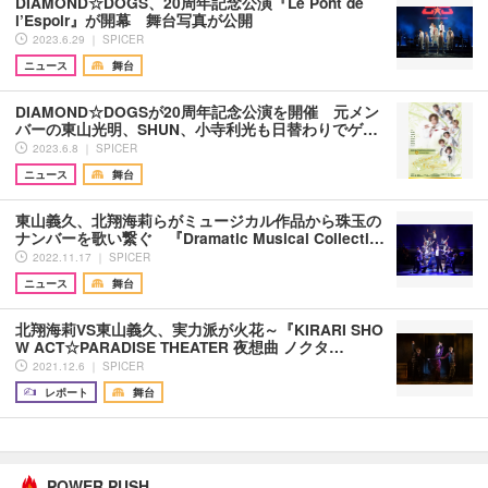
DIAMOND☆DOGS、20周年記念公演『Le Pont de
l’Espoir』が開幕 舞台写真が公開
2023.6.29 ｜ SPICER
ニュース
舞台
DIAMOND☆DOGSが20周年記念公演を開催 元メン
バーの東山光明、SHUN、小寺利光も日替わりでゲ…
2023.6.8 ｜ SPICER
ニュース
舞台
東山義久、北翔海莉らがミュージカル作品から珠玉の
ナンバーを歌い繋ぐ 『Dramatic Musical Collecti…
2022.11.17 ｜ SPICER
ニュース
舞台
北翔海莉VS東山義久、実力派が火花～『KIRARI SHO
W ACT☆PARADISE THEATER 夜想曲 ノクタ…
2021.12.6 ｜ SPICER
レポート
舞台
POWER PUSH