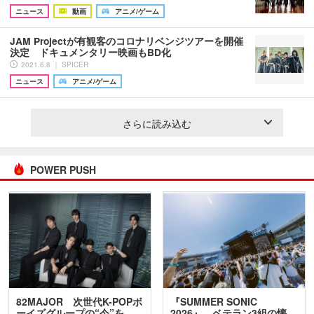
ニュース
動画
アニメ/ゲーム
JAM Projectが有観客のコロナリベンジツアーを開催
決定 ドキュメンタリー映画もBD化
2021.6.8 ｜ SPICER
ニュース
アニメ/ゲーム
さらに読み込む
POWER PUSH
82MAJOR 次世代K-POPボ
『SUMMER SONIC
ーイズグループの“今”を
2026』、ベテラン3組の懐…