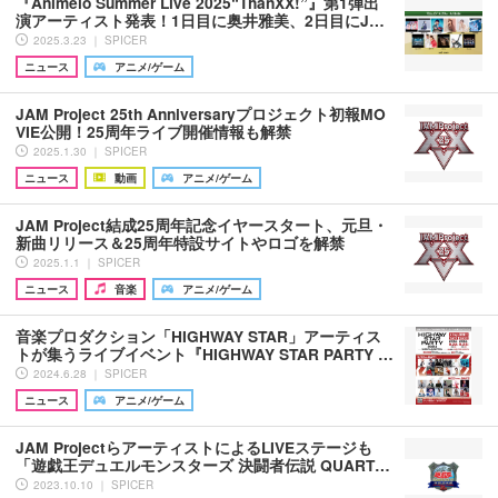
『Animelo Summer Live 2025“ThanXX!”』第1弾出
演アーティスト発表！1日目に奥井雅美、2日目にJ…
2025.3.23 ｜ SPICER
ニュース
アニメ/ゲーム
JAM Project 25th Anniversaryプロジェクト初報MO
VIE公開！25周年ライブ開催情報も解禁
2025.1.30 ｜ SPICER
ニュース
動画
アニメ/ゲーム
JAM Project結成25周年記念イヤースタート、元旦・
新曲リリース＆25周年特設サイトやロゴを解禁
2025.1.1 ｜ SPICER
ニュース
音楽
アニメ/ゲーム
音楽プロダクション「HIGHWAY STAR」アーティス
トが集うライブイベント『HIGHWAY STAR PARTY …
2024.6.28 ｜ SPICER
ニュース
アニメ/ゲーム
JAM ProjectらアーティストによるLIVEステージも
「遊戯王デュエルモンスターズ 決闘者伝説 QUART…
2023.10.10 ｜ SPICER