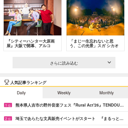
『シティーハンター大原画
「まじ一生忘れないと思
展』大阪で開幕、アルコ
う、この光景」スガ シカオ
＆…
と…
さらに読み込む
人気記事ランキング
Daily
Weekly
Monthly
熊本県人吉市の野外音楽フェス『Rural Act'26』TENDOU…
1
位
埼玉であらたな文具販売イベントがスタート 『まるっと…
2
位