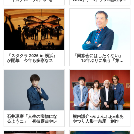
訊…
『スタクラ 2026 in 横浜』
「同窓会にはしたくない」
が開幕 今年も多彩なス
――15年ぶりに集う「第…
テ…
石井琢磨「人生の宝物にな
横内謙介×みょんふぁ×糸あ
るように」 初披露曲やレ
やつり人形一糸座 創作
ア…
人…