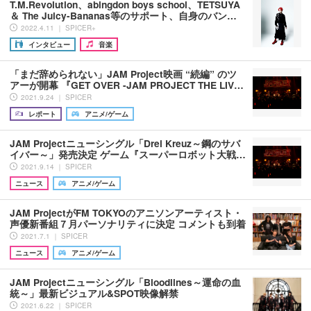
T.M.Revolution、abingdon boys school、TETSUYA
＆ The Juicy-Bananas等のサポート、自身のバン…
2022.4.11 ｜ SPICER+
インタビュー
音楽
「まだ辞められない」JAM Project映画 “続編” のツ
アーが開幕 『GET OVER -JAM PROJECT THE LIV…
2021.9.24 ｜ SPICER
レポート
アニメ/ゲーム
JAM Projectニューシングル「Drei Kreuz～鋼のサバ
イバー～」発売決定 ゲーム『スーパーロボット大戦…
2021.9.14 ｜ SPICER
ニュース
アニメ/ゲーム
JAM ProjectがFM TOKYOのアニソンアーティスト・
声優新番組７月パーソナリティに決定 コメントも到着
2021.7.1 ｜ SPICER
ニュース
アニメ/ゲーム
JAM Projectニューシングル「Bloodlines～運命の血
統～」最新ビジュアル&SPOT映像解禁
2021.6.22 ｜ SPICER