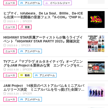
ニュース
アニメ/ゲーム
イベント/レジャー
ヒプマイ、tofubeats、De La Soul、Billlie、Da-iCE
ら出演ーー初開催の音楽フェス『X-CON』でHIP H…
2023.9.11 ｜ SPICER
ニュース
音楽
HIGHWAY STAR所属アーティストらが集うライブイ
ベント『HIGHWAY STAR PARTY 2023』開催決定
2023.6.9 ｜ SPICER
ニュース
アニメ/ゲーム
TVアニメ『マブラヴ オルタネイティヴ』オープニン
グをJAM Project＆栗林みな実 エンディングをV.…
2022.9.30 ｜ SPICER
ニュース
動画
アニメ/ゲーム
JAM Project 14枚目のベストアルバム＆ミニアルバ
ムリリース決定 ミニアルバムを引っ提げた全国ツ…
2022.5.20 ｜ SPICER
ニュース
アニメ/ゲーム