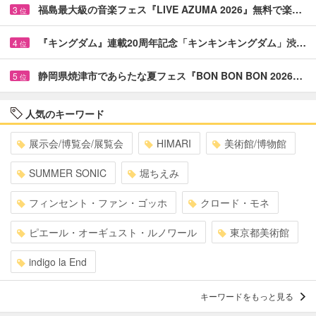
福島最大級の音楽フェス『LIVE AZUMA 2026』無料で楽…
3
位
『キングダム』連載20周年記念「キンキンキングダム」渋…
4
位
静岡県焼津市であらたな夏フェス『BON BON BON 2026…
5
位
人気のキーワード
展示会/博覧会/展覧会
HIMARI
美術館/博物館
SUMMER SONIC
堀ちえみ
フィンセント・ファン・ゴッホ
クロード・モネ
ピエール・オーギュスト・ルノワール
東京都美術館
indigo la End
キーワードをもっと見る