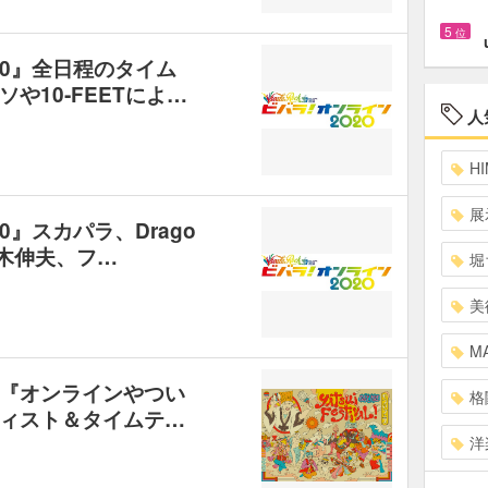
5
位
20』全日程のタイム
や10‐FEETによ…
人
HI
展
0』スカパラ、Drago
、大木伸夫、フ…
堀
美
MA
『オンラインやつい
格
ィスト＆タイムテ…
洋