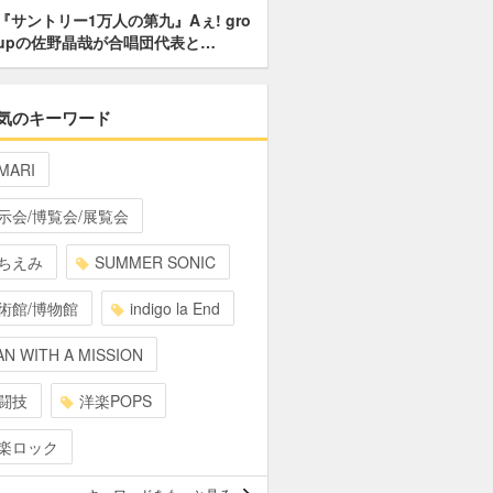
『サントリー1万人の第九』Aぇ! gro
upの佐野晶哉が合唱団代表と…
気のキーワード
MARI
示会/博覧会/展覧会
ちえみ
SUMMER SONIC
術館/博物館
indigo la End
N WITH A MISSION
闘技
洋楽POPS
楽ロック