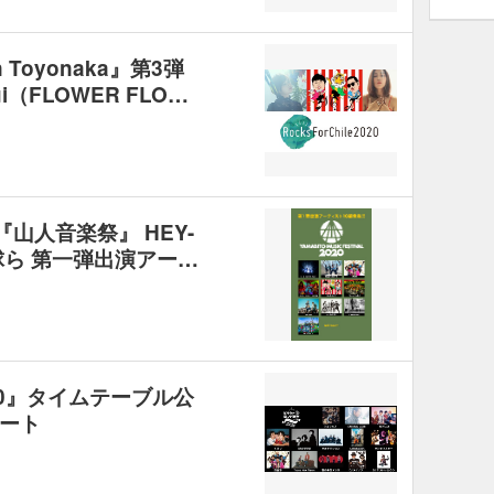
 in Toyonaka』第3弾
（FLOWER FLO…
宰『山人音楽祭』 HEY-
星球ら 第一弾出演アー…
0』タイムテーブル公
ート