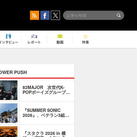
OWER PUSH
82MAJOR 次世代K-
「同窓会に
POPボーイズグループ…
い」――1
『SUMMER SONIC
石井琢磨「
2026』、ベテラン3組…
なるように
『スタクラ 2026 in 横
横内謙介×