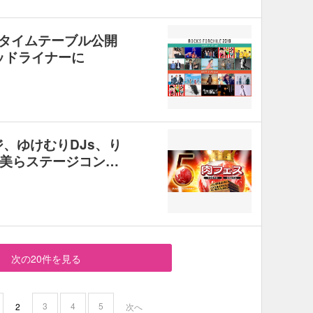
019』タイムテーブル公開
ッドライナーに
、ゆけむりDJs、り
美らステージコン…
次の20件を見る
3
4
5
2
次へ