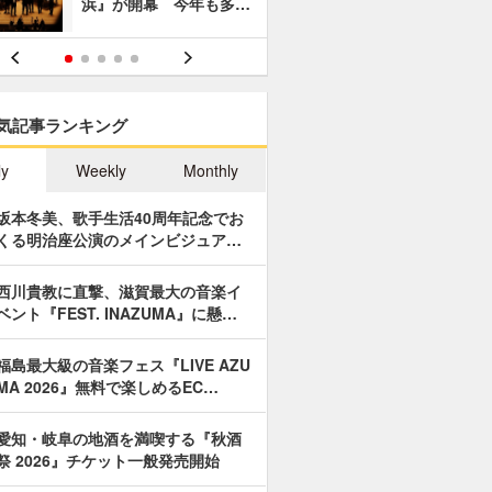
浜』が開幕 今年も多…
あやつり人
気記事ランキング
ly
Weekly
Monthly
坂本冬美、歌手生活40周年記念でお
くる明治座公演のメインビジュア…
西川貴教に直撃、滋賀最大の音楽イ
ベント『FEST. INAZUMA』に懸…
福島最大級の音楽フェス『LIVE AZU
MA 2026』無料で楽しめるEC…
愛知・岐阜の地酒を満喫する『秋酒
祭 2026』チケット一般発売開始