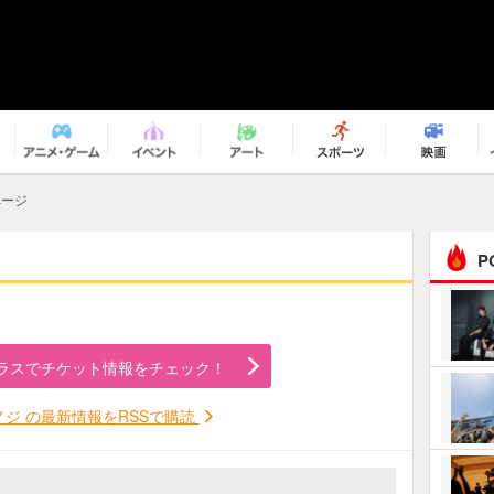
ページ
P
まるで原作の世界から飛
び出してきたよう！ 圧…
ラスでチケット情報をチェック！
ｅｐｌｕｓ ｗｅｅｋｅ
ｎｄ ｃｌｕｂ
ノジ の最新情報をRSSで購読
ＲｅｏＮａ“ピルグリム”