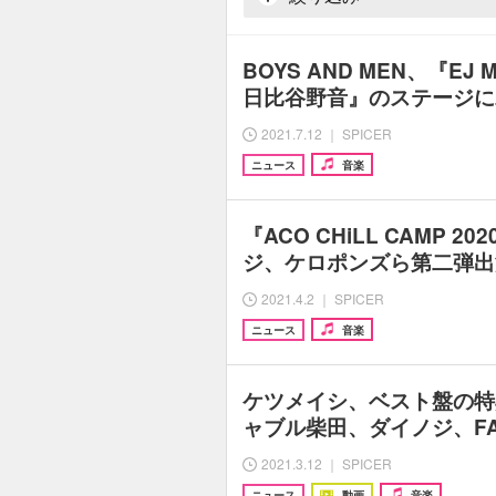
BOYS AND MEN、『EJ MU
日比谷野音』のステージに
2021.7.12 ｜ SPICER
ニュース
音楽
『ACO CHiLL CAMP 20
ジ、ケロポンズら第二弾出
2021.4.2 ｜ SPICER
ニュース
音楽
ケツメイシ、ベスト盤の特
ャブル柴田、ダイノジ、FAN
2021.3.12 ｜ SPICER
ニュース
動画
音楽