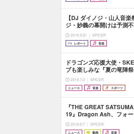
【DJ ダイノジ・山人音楽祭
ジ・妙義の幕開けは予測不
2019.9.21 ｜ SPICER
レポート
音楽
ドラゴンズ応援大使・SKE
ブも楽しみな『夏の竜陣祭2
2019.7.2 ｜ SPICER
ニュース
音楽
スポーツ
『THE GREAT SATSUMAN
19』Dragon Ash、フ
2019.6.7 ｜ SPICER
ニュース
動画
音楽