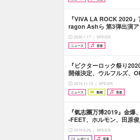
『VIVA LA ROCK 20
ragon Ashら 第3弾出
2020.1.17 ｜ SPICER
ニュース
音楽
『ビクターロック祭り202
開催決定、ウルフルズ、ORI
2019.11.13 ｜ SPICER
ニュース
動画
音楽
『氣志團万博2019』金爆
-FEET、ホルモン、田原
2019.9.26 ｜ SPICER
レポート
音楽