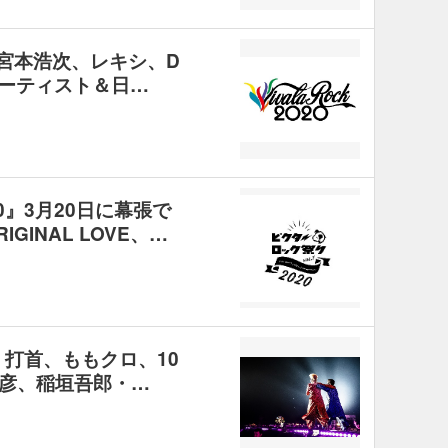
20』宮本浩次、レキシ、D
演アーティスト＆日…
0』3月20日に幕張で
GINAL LOVE、…
、打首、ももクロ、10
俊彦、稲垣吾郎・…