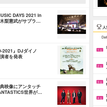
SIC DAYS 2021 in
木梨憲武がサプラ…
人
Dai
20-2021』DJダイノ
1
位
演者を発表
2
位
3
位
典映像にアンタッチ
TASTICS世界が…
4
位