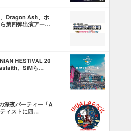
Dragon Ash、ホ
太朗ら第四弾出演アー…
IAN HESTIVAL 20
faith、SiMら…
19』の深夜パーティー「A
加アーティストに四…