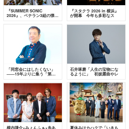
『SUMMER SONIC
『スタクラ 2026 in 横浜』
2026』、ベテラン3組の懐…
が開幕 今年も多彩なス
テ…
「同窓会にはしたくない」
石井琢磨「人生の宝物にな
――15年ぶりに集う「第…
るように」 初披露曲やレ
ア…
横内謙介×みょんふぁ×糸あ
夏休みはカハクで「いきも