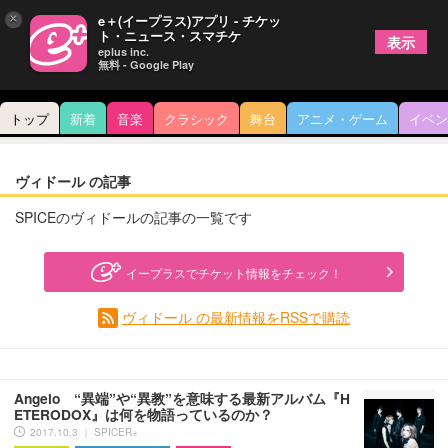
×
e＋(イープラス)アプリ - チケッ
ト・ニュース・スマチケ
表示
eplus inc.
無料 - Google Play
トップ
新着
音楽
クラシック
舞台
アニメ・ゲーム
イベン
ヴィドール の記事
SPICEのヴィドールの記事の一覧です
イープラスでチケット情報をチェック！
ヴィドール の最新情報をRSSで購読
Angelo “異端”や“異教”を意味する最新アルバム『H
ETERODOX』は何を物語っているのか？
2017.10.3 ｜ SPICER+