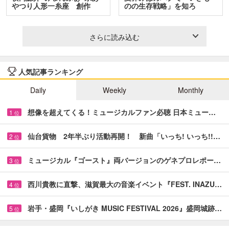
やつり人形一糸座 創作
のの生存戦略」を知ろ
人…
う！ …
さらに読み込む
人気記事ランキング
Daily
Weekly
Monthly
想像を超えてくる！ミュージカルファン必聴 日本ミュー…
1
位
仙台貨物 2年半ぶり活動再開！ 新曲「いっち! いっち!!…
2
位
ミュージカル『ゴースト』両バージョンのゲネプロレポー…
3
位
西川貴教に直撃、滋賀最大の音楽イベント『FEST. INAZU…
4
位
岩手・盛岡『いしがき MUSIC FESTIVAL 2026』盛岡城跡…
5
位