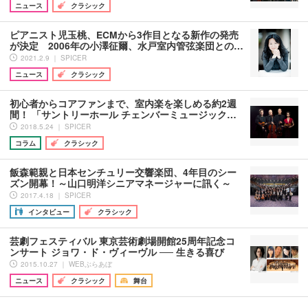
ニュース
クラシック
ピアニスト児玉桃、ECMから3作目となる新作の発売
が決定 2006年の小澤征爾、水戸室内管弦楽団との…
2021.2.9 ｜ SPICER
ニュース
クラシック
初心者からコアファンまで、室内楽を楽しめる約2週
間！ 「サントリーホール チェンバーミュージック…
2018.5.24 ｜ SPICER
コラム
クラシック
飯森範親と日本センチュリー交響楽団、4年目のシー
ズン開幕！～山口明洋シニアマネージャーに訊く～
2017.4.18 ｜ SPICER
インタビュー
クラシック
芸劇フェスティバル 東京芸術劇場開館25周年記念コ
ンサート ジョワ・ド・ヴィーヴル ── 生きる喜び
2015.10.27 ｜ WEBぶらあぼ
ニュース
クラシック
舞台