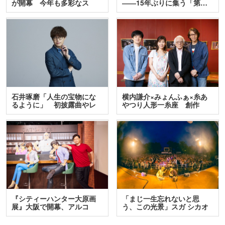
が開幕 今年も多彩なス
――15年ぶりに集う「第…
テ…
石井琢磨「人生の宝物にな
横内謙介×みょんふぁ×糸あ
るように」 初披露曲やレ
やつり人形一糸座 創作
ア…
人…
『シティーハンター大原画
「まじ一生忘れないと思
展』大阪で開幕、アルコ
う、この光景」スガ シカオ
＆…
と…