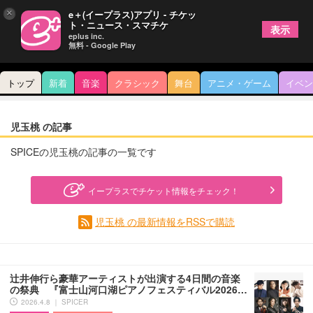
×
e＋(イープラス)アプリ - チケッ
ト・ニュース・スマチケ
表示
eplus inc.
無料 - Google Play
トップ
新着
音楽
クラシック
舞台
アニメ・ゲーム
イベン
児玉桃 の記事
SPICEの児玉桃の記事の一覧です
イープラスでチケット情報をチェック！
児玉桃 の最新情報をRSSで購読
辻井伸行ら豪華アーティストが出演する4日間の音楽
の祭典 『富士山河口湖ピアノフェスティバル2026…
2026.4.8 ｜ SPICER