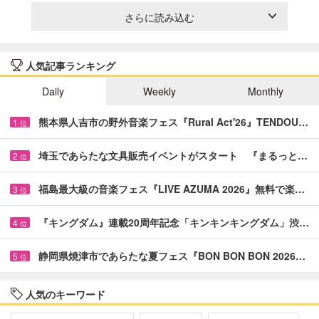
さらに読み込む
人気記事ランキング
Daily
Weekly
Monthly
熊本県人吉市の野外音楽フェス『Rural Act'26』TENDOU…
1
位
埼玉であらたな文具販売イベントがスタート 『まるっと…
2
位
福島最大級の音楽フェス『LIVE AZUMA 2026』無料で楽…
3
位
『キングダム』連載20周年記念「キンキンキングダム」渋…
4
位
静岡県焼津市であらたな夏フェス『BON BON BON 2026…
5
位
人気のキーワード